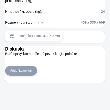
príslušenstva (kg)
:
Hmotnosť vr. obalu (kg)
:
24
Rozmery (d x š x v) (mm)
:
459 x 330 x 669
Informácia o produkte (4.2 MB)
Diskusia
Buďte prvý, kto napíše príspevok k tejto položke.
Pridať komentár