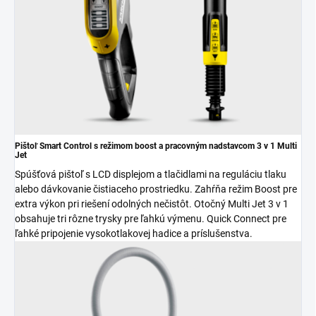
Pištoľ Smart Control s režimom boost a pracovným nadstavcom 3 v 1 Multi
Jet
Spúšťová pištoľ s LCD displejom a tlačidlami na reguláciu tlaku
alebo dávkovanie čistiaceho prostriedku. Zahŕňa režim Boost pre
extra výkon pri riešení odolných nečistôt. Otočný Multi Jet 3 v 1
obsahuje tri rôzne trysky pre ľahkú výmenu.
Quick Connect
pre
ľahké pripojenie vysokotlakovej hadice a príslušenstva.