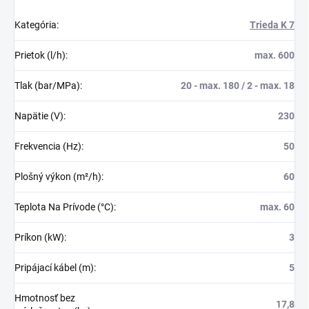
Kategória
:
Trieda K 7
Prietok (l/h)
:
max. 600
Tlak (bar/MPa)
:
20 - max. 180 / 2 - max. 18
Napätie (V)
:
230
Frekvencia (Hz)
:
50
Plošný výkon (m²/h)
:
60
Teplota Na Prívode (°C)
:
max. 60
Príkon (kW)
:
3
Pripájací kábel (m)
:
5
Hmotnosť bez
17,8