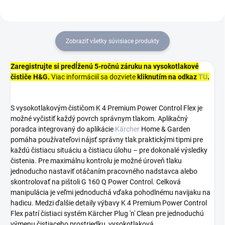
Zobraziť všetky súvisiace produkty
Zaregistrujte si predĺženú 5-ročnú záruku na vysokotlakové
čističe H&G.
Viac informáciíí sa dozviete
kliknutím na odkaz
TU
.
S vysokotlakovým čističom K 4 Premium Power Control Flex je
možné vyčistiť každý povrch správnym tlakom. Aplikačný
poradca integrovaný do aplikácie
Kärcher
Home & Garden
pomáha používateľovi nájsť správny tlak praktickými tipmi pre
každú čistiacu situáciu a čistiacu úlohu – pre dokonalé výsledky
čistenia. Pre maximálnu kontrolu je možné úroveň tlaku
jednoducho nastaviť otáčaním pracovného nadstavca alebo
skontrolovať na pištoli G 160 Q Power Control. Celková
manipulácia je veľmi jednoduchá vďaka pohodlnému navijaku na
hadicu. Medzi ďalšie detaily výbavy K 4 Premium Power Control
Flex patrí čistiaci systém Kärcher
Plug 'n' Clean
pre jednoduchú
výmenu čistiaceho prostriedku, vysokotlaková