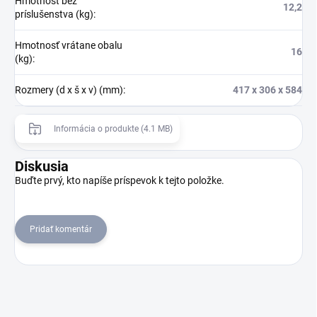
Hmotnosť bez
12,2
príslušenstva (kg)
:
Hmotnosť vrátane obalu
16
(kg)
:
Rozmery (d x š x v) (mm)
:
417 x 306 x 584
Informácia o produkte (4.1 MB)
Diskusia
Buďte prvý, kto napíše príspevok k tejto položke.
Pridať komentár