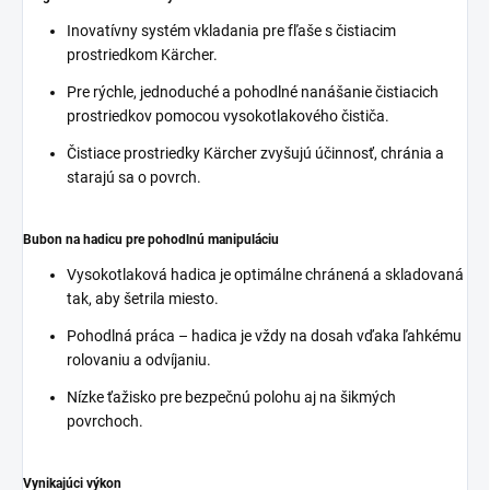
Inovatívny systém vkladania pre fľaše s čistiacim
prostriedkom Kärcher.
Pre rýchle, jednoduché a pohodlné nanášanie čistiacich
prostriedkov pomocou vysokotlakového čističa.
Čistiace prostriedky Kärcher zvyšujú účinnosť, chránia a
starajú sa o povrch.
Bubon na hadicu pre pohodlnú manipuláciu
Vysokotlaková hadica je optimálne chránená a skladovaná
tak, aby šetrila miesto.
Pohodlná práca – hadica je vždy na dosah vďaka ľahkému
rolovaniu a odvíjaniu.
Nízke ťažisko pre bezpečnú polohu aj na šikmých
povrchoch.
Vynikajúci výkon