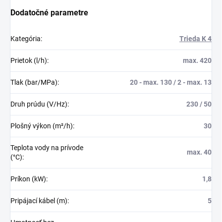
Dodatočné parametre
Kategória
:
Trieda K 4
Prietok (l/h)
:
max. 420
Tlak (bar/MPa)
:
20 - max. 130 / 2 - max. 13
Druh prúdu (V/Hz)
:
230 / 50
Plošný výkon (m²/h)
:
30
Teplota vody na prívode
max. 40
(°C)
:
Príkon (kW)
:
1,8
Pripájací kábel (m)
:
5