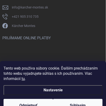
info
@
karcher-montes.sk
+421 905 310 735
Kärcher Montes
PRIJÍMAME ONLINE PLATBY
Tento web používa súbory cookie. Ďalším prechádzaním
Nenašli ste čo ste hľadali? Máte záujem o inú značku? Skúste
tohto webu vyjadrujete súhlas s ich používaním. Viac
navštíviť aj našu stránku Montclean.sk
informácií
tu
.
Nastavenie
Copyright 2026
karcher-montes.sk
. Všetky práva vyhradené.
Odmietnuť
Súhlasím