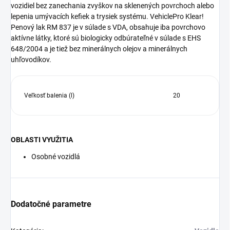
vozidiel bez zanechania zvyškov na sklenených povrchoch alebo
lepenia umývacích kefiek a trysiek systému. VehiclePro Klear!
Penový lak RM 837 je v súlade s VDA, obsahuje iba povrchovo
aktívne látky, ktoré sú biologicky odbúrateľné v súlade s EHS
648/2004 a je tiež bez minerálnych olejov a minerálnych
uhľovodíkov.
Veľkosť balenia (l)
20
OBLASTI VYUŽITIA
Osobné vozidlá
Dodatočné parametre