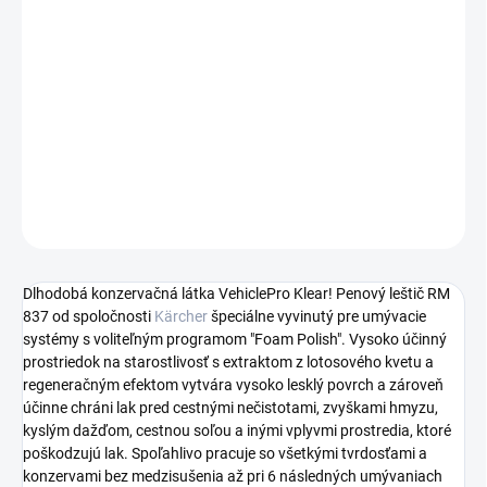
−
+
Pridať do košíka
Penový leštič s extraktom z lotosového kvetu pre jasne viditeľný,
lesklý a dlhotrvajúci konzervačný prostriedok s opravným
účinkom a trvalou ochranou laku pred vplyvmi prostredia.
DETAILNÉ INFORMÁCIE
OPÝTAŤ SA
STRÁŽIŤ
Dlhodobá konzervačná látka VehiclePro Klear! Penový leštič RM
837 od spoločnosti
Kärcher
špeciálne vyvinutý pre umývacie
systémy s voliteľným programom "Foam Polish". Vysoko účinný
prostriedok na starostlivosť s extraktom z lotosového kvetu a
regeneračným efektom vytvára vysoko lesklý povrch a zároveň
účinne chráni lak pred cestnými nečistotami, zvyškami hmyzu,
kyslým dažďom, cestnou soľou a inými vplyvmi prostredia, ktoré
poškodzujú lak. Spoľahlivo pracuje so všetkými tvrdosťami a
konzervami bez medzisušenia až pri 6 následných umývaniach