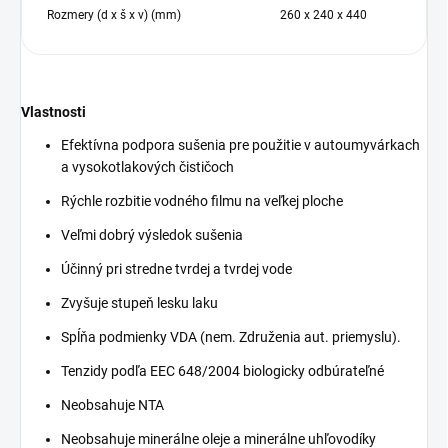
Rozmery (d x š x v) (mm)
260 x 240 x 440
Vlastnosti
Efektívna podpora sušenia pre použitie v autoumyvárkach
a vysokotlakových čističoch
Rýchle rozbitie vodného filmu na veľkej ploche
Veľmi dobrý výsledok sušenia
Účinný pri stredne tvrdej a tvrdej vode
Zvyšuje stupeň lesku laku
Spĺňa podmienky VDA (nem. Združenia aut. priemyslu).
Tenzidy podľa EEC 648/2004 biologicky odbúrateľné
Neobsahuje NTA
Neobsahuje minerálne oleje a minerálne uhľovodíky