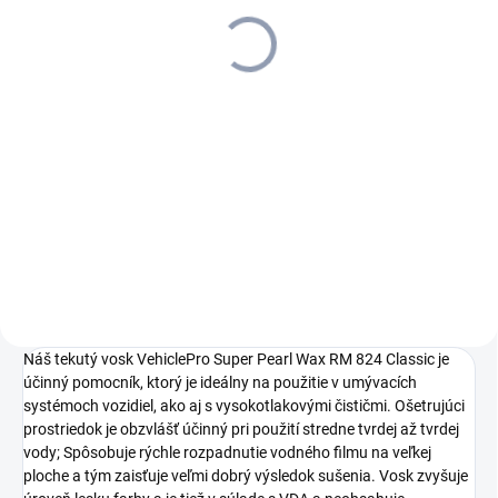
6/14-4 C, 1.170-900.0
+ 3 roky predĺžená záruka + 20
4 944,04 €
l saponátu zdarma
4 019,54 € bez DPH
Do košíka
HDS 6/14-4 C je 1-fázový
horúcovodný vysokotlakový
čistič kompaktnej triedy so 4-
pólovým vodou chladeným
elektromotorom, ovládaním
pomocou jedného prepínača
a...
Náš tekutý vosk VehiclePro Super Pearl Wax RM 824 Classic je
účinný pomocník, ktorý je ideálny na použitie v umývacích
systémoch vozidiel, ako aj s vysokotlakovými čističmi. Ošetrujúci
prostriedok je obzvlášť účinný pri použití stredne tvrdej až tvrdej
vody; Spôsobuje rýchle rozpadnutie vodného filmu na veľkej
ploche a tým zaisťuje veľmi dobrý výsledok sušenia. Vosk zvyšuje