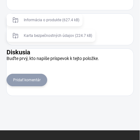
Informácia o produkte (627.4 kB)
Karta bezpečnostných údajov (224.7 kB)
Diskusia
Buďte prvý, kto napíše príspevok k tejto položke.
Pridať komentár
Z