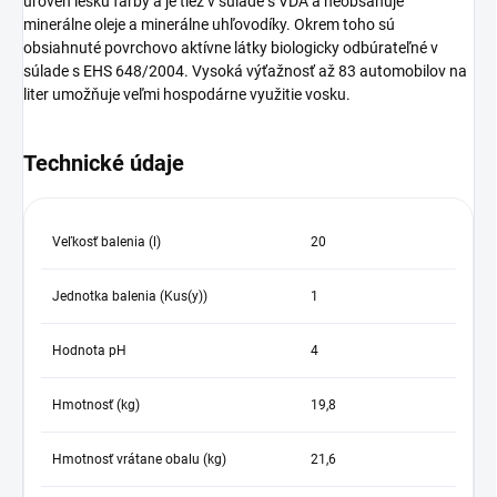
úroveň lesku farby a je tiež v súlade s VDA a neobsahuje
minerálne oleje a minerálne uhľovodíky. Okrem toho sú
obsiahnuté povrchovo aktívne látky biologicky odbúrateľné v
súlade s EHS 648/2004. Vysoká výťažnosť až 83 automobilov na
liter umožňuje veľmi hospodárne využitie vosku.
Technické údaje
Veľkosť balenia (l)
20
Jednotka balenia (Kus(y))
1
Hodnota pH
4
Hmotnosť (kg)
19,8
Hmotnosť vrátane obalu (kg)
21,6