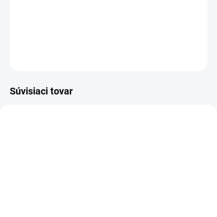
umožňuje rýchle rozpadnutie vodného filmu, čo vedie k
vynikajúcemu sušeniu, najmä pri tvrdej vode.
DETAILNÉ INFORMÁCIE
OPÝTAŤ SA
STRÁŽIŤ
Súvisiaci tovar
3-ROČNÁ PREDĹŽENÁ
1.170-900.0
ZÁRUKA
ZADARMO
SKLADOM U DODÁVATEĽA (5-7
PRAC. DNÍ)
Kärcher - Horúcovodný
vysokotlakový čistič HDS