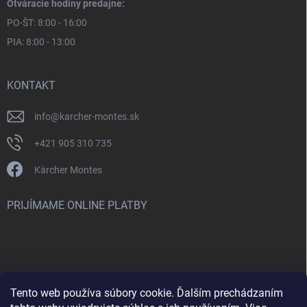
Otváracie hodiny predajne:
PO-ŠT: 8:00 - 16:00
PIA: 8:00 - 13:00
KONTAKT
info
@
karcher-montes.sk
+421 905 310 735
Kärcher Montes
PRIJÍMAME ONLINE PLATBY
Tento web používa súbory cookie. Ďalším prechádzaním
Nenašli ste čo ste hľadali? Máte záujem o inú značku? Skúste