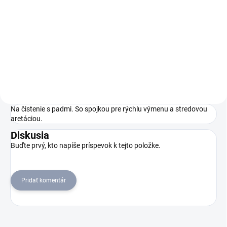
Umývací automat BD 38/12 C
predstavuje výkonný čistič
podláh s diskovou hlavicou,
rýchlo nabíjateľnou lítium-
iónovou batériou a
stupňom eco!efficiency.
Automat je ľahký, tichý a...
Na čistenie s padmi. So spojkou pre rýchlu výmenu a stredovou
aretáciou.
Diskusia
Buďte prvý, kto napíše príspevok k tejto položke.
Pridať komentár