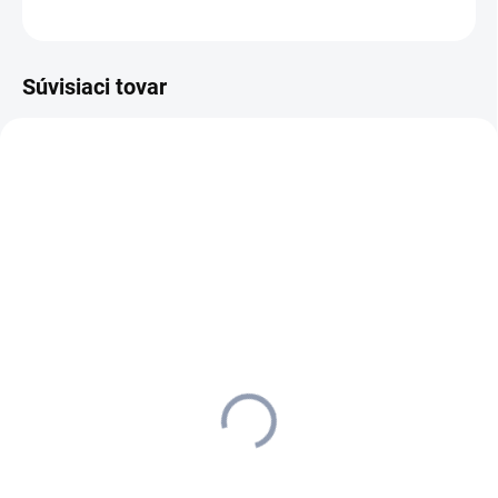
OPÝTAŤ SA
STRÁŽIŤ
Súvisiaci tovar
1.783-430.0
ZADARMO
SKLADOM U DODÁVATEĽA (5-7
PRAC. DNÍ)
Kärcher - BD 38/12 C Bp
Pack 1.783-430.0
+ 20 l saponátu zdarma +
zaškolenie
5 071,83 €
4 123,44 € bez DPH
Do košíka