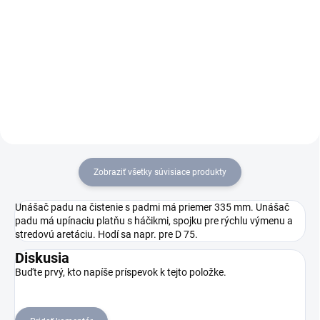
Umývací automat so sediacou
Náš umývací automat s
obsluhou s pohonom na
chodiacou obsluhou BD
batérie B 90 R Classic Bp sa
80/100 W Bp Pack Classic je
vyznačuje kompaktnou
plne vybavený batériou a
konštrukciou, vysokou
nabíjačkou. S pracovnou šírkou
flexibilitou, rozšíreným
80 cm a nádržou s objemom
objemom nádrže a
100 litrov pre dlhé...
variabilnou...
Zobraziť všetky súvisiace produkty
Unášač padu na čistenie s padmi má priemer 335 mm. Unášač
padu má upínaciu platňu s háčikmi, spojku pre rýchlu výmenu a
stredovú aretáciu. Hodí sa napr. pre D 75.
Diskusia
Buďte prvý, kto napíše príspevok k tejto položke.