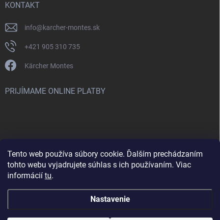
KONTAKT
info
@
karcher-montes.sk
+421 905 310 735
Kärcher Montes
PRIJÍMAME ONLINE PLATBY
Tento web používa súbory cookie. Ďalším prechádzaním
Nenašli ste čo ste hľadali? Máte záujem o inú značku? Skúste
tohto webu vyjadrujete súhlas s ich používaním. Viac
navštíviť aj našu stránku Montclean.sk
informácií
tu
.
Nastavenie