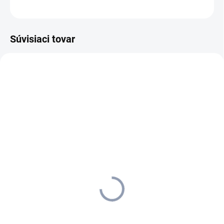
OPÝTAŤ SA
STRÁŽIŤ
Súvisiaci tovar
1.161-306.0
1.127-018.0
SKLADOM U DODÁVATEĽA (5-7
MOMENTÁLNE NEDOSTUPNÉ
PRAC. DNÍ)
Kärcher - Podlahový
Kärcher - Podlahový
automat B 90 R Classic Bp
automat BD 80/100 W
1.161-306.0
Classic Bp Pack 285Ah,
15 559,35 €
1.127-018.0
14 663,49 €
12 649,88 € bez DPH
11 921,54 € bez DPH
Detail
Do košíka