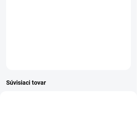
−
+
Pridať do košíka
Súprava s flexibilnou tkanou hadicou vrátane antikorovej
hadicovej objímky pre pripojenie na ponorné čerpadlá. Ideálna ako
hadica na odčerpávanie vody pri záplavách.
DETAILNÉ INFORMÁCIE
OPÝTAŤ SA
STRÁŽIŤ
Súvisiaci tovar
5-ROČNÁ PREDĹŽENÁ
5-ROČNÁ PREDĹŽENÁ
1.645-832.0
1.645-820.0
ZÁRUKA
ZÁRUKA