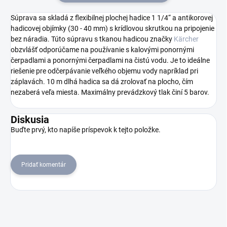
Súprava sa skladá z flexibilnej plochej hadice 1 1/4“ a antikorovej
hadicovej objímky (30 - 40 mm) s krídlovou skrutkou na pripojenie
bez náradia. Túto súpravu s tkanou hadicou značky
Kärcher
obzvlášť odporúčame na používanie s kalovými ponornými
čerpadlami a ponornými čerpadlami na čistú vodu. Je to ideálne
riešenie pre odčerpávanie veľkého objemu vody napríklad pri
záplavách. 10 m dlhá hadica sa dá zrolovať na plocho, čím
nezaberá veľa miesta. Maximálny prevádzkový tlak činí 5 barov.
Diskusia
Buďte prvý, kto napíše príspevok k tejto položke.
Pridať komentár