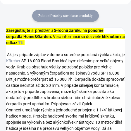
Zobraziť všetky súvisiace produkty
Zaregistrujte
si predĺženú
5-ročnú záruku
na
ponorné
čerpadlá
Home&Garden.
Viac informácií sa dozviete
kliknutím na
odkaz
TU
.
Ak je v prípade záplav v dome a suteréne potrebná rýchla akcia, je
Kärcher
SP 16.000 Flood Box ideálnym riešením pre veľké objemy
vody. Krabica obsahuje všetky potrebné položky pre rýchle
nasadenie. S výkonným čerpadlom na špinavú vodu SP 16.000
Dirt je možné prečerpať až 16 000 l/h. Čerpadlá dokážu spracovať
častice nečistôt až do 20 mm. V prípade silnejšej kontaminácie,
ako je to v prípade zaplavenia, môže byť skrinka použitá ako
dodatočný predfilter s hrubou sieťou - čím chráni obežné koleso
čerpadla pred upchatím. Pripojovací závit
Quick
Connect
umožňuje rýchle a jednoduché pripojenie 1 1/4" látkovej
hadice v sade. Pretože hadicová svorka má krídlovú skrutku,
spojenie sa vykonáva bez akýchkoľvek nástrojov. 10 metrov dlhá
hadica je ideálna na prepravu veľkých objemov vody. Dá sa