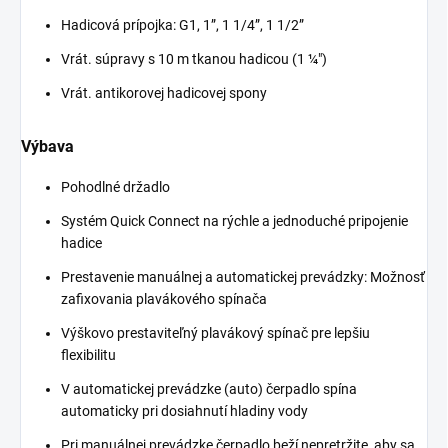
Hadicová prípojka: G1, 1”, 1 1/4”, 1 1/2”
Vrát. súpravy s 10 m tkanou hadicou (1 ¼")
Vrát. antikorovej hadicovej spony
Výbava
Pohodlné držadlo
Systém
Quick Connect
na rýchle a jednoduché pripojenie
hadice
Prestavenie manuálnej a automatickej prevádzky: Možnosť
zafixovania plavákového spínača
Výškovo prestaviteľný plavákový spínač pre lepšiu
flexibilitu
V automatickej prevádzke (auto) čerpadlo spína
automaticky pri dosiahnutí hladiny vody
Pri manuálnej prevádzke čerpadlo beží nepretržite, aby sa