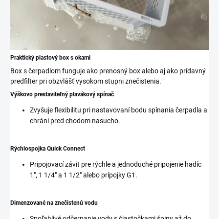
Praktický plastový box s okami
Box s čerpadlom funguje ako prenosný box alebo aj ako prídavný
predfilter pri obzvlášť vysokom stupni znečistenia.
Výškovo prestaviteľný plavákový spínač
Zvyšuje flexibilitu pri nastavovaní bodu spínania čerpadla a
chráni pred chodom nasucho.
Rýchlospojka
Quick Connect
Pripojovací závit pre rýchle a jednoduché pripojenie hadíc
1", 1 1/4" a 1 1/2" alebo prípojky G1.
Dimenzované na znečistenú vodu
Spoľahlivé odčerpanie vody s čiastočkami špiny až do