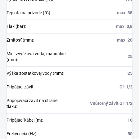
Teplota na prívode (°C)
:
max. 35
Tlak (bar)
:
max. 0,8
Zrnitosť (mm)
:
max. 20
Min. zvyšková voda, manuálne
25
(mm)
:
Výška zostatkovej vody (mm)
:
25
Pripájací závit
:
G1 1/2
Pripojovací závit na strane
Vnútorný závit G1 1/2
tlaku
:
Pripájací kábel (m)
:
10
Frekvencia (Hz)
:
50