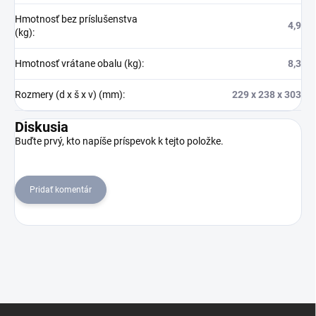
Hmotnosť bez príslušenstva
4,9
(kg)
:
Hmotnosť vrátane obalu (kg)
:
8,3
Rozmery (d x š x v) (mm)
:
229 x 238 x 303
Diskusia
Buďte prvý, kto napíše príspevok k tejto položke.
Pridať komentár
Z