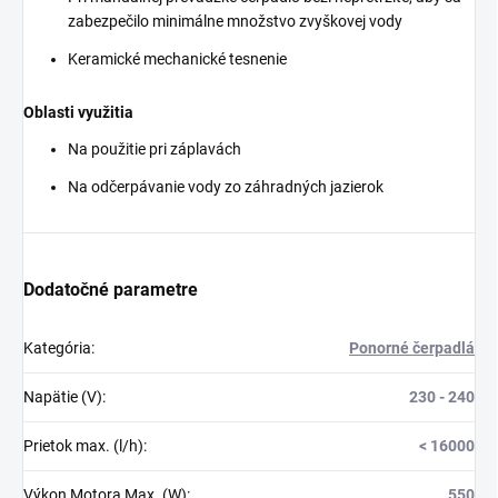
zabezpečilo minimálne množstvo zvyškovej vody
Keramické mechanické tesnenie
Oblasti využitia
Na použitie pri záplavách
Na odčerpávanie vody zo záhradných jazierok
Dodatočné parametre
Kategória
:
Ponorné čerpadlá
Napätie (V)
:
230 - 240
Prietok max. (l/h)
:
< 16000
Výkon Motora Max. (W)
:
550