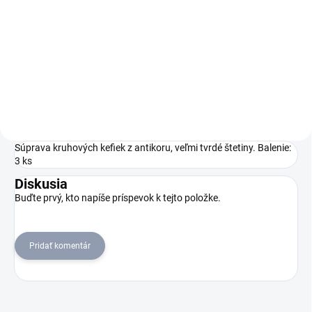
Ľahko ovládateľný SGV 8/5 v
sebe spája funkcie parného
čističa a mokro-suchého
vysávača. Pri naparovaní sa
kondenzovaná voda priamo
odsáva. S extra čistiacimi
programami a...
Súprava kruhových kefiek z antikoru, veľmi tvrdé štetiny. Balenie:
3 ks
Diskusia
Buďte prvý, kto napíše príspevok k tejto položke.
Pridať komentár