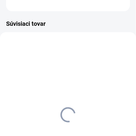
OPÝTAŤ SA
STRÁŽIŤ
Súvisiaci tovar
1.092-010.0
SKLADOM U DODÁVATEĽA (5-7
PRAC. DNÍ)
Kärcher - Parné čističe
Parný vysávač SGV 8/5,
1.092-010.0
6 091,83 €
4 952,71 € bez DPH
Do košíka