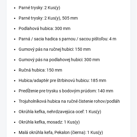
Parné trysky: 2 Kus(y)
Parné trysky: 2 Kus(y), 505 mm
Podlahová hubica: 300 mm
Parná / sacia hadica s parnou / sacou pištoľou: 4 m
Gumový pás na ručnej hubici: 150 mm
Gumový pás na podlahovej hubici: 300 mm
Ručná hubica: 150 mm
Hubica/adaptér pre štrbinovú hubicu: 185 mm
Predĺženie pre trysku s bodovým prúdom: 140 mm
Trojuholníková hubica na ručné čistenie rohov/podláh
Okrúhla kefka, nehrdzavejúca oceľ: 1 Kus(y)
Okrúhla kefka, mosadz: 1 Kus(y)
Malá okrúhla kefa, Pekalon (čierna): 1 Kus(y)