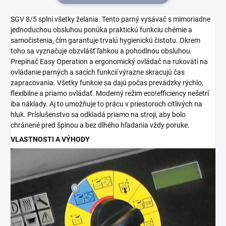
SGV 8/5 splní všetky želania. Tento parný vysávač s mimoriadne
jednoduchou obsluhou ponúka praktickú funkciu chémie a
samočistenia, čím garantuje trvalú hygienickú čistotu. Okrem
toho sa vyznačuje obzvlášť ľahkou a pohodlnou obsluhou.
Prepínač Easy Operation a ergonomický ovládač na rukoväti na
ovládanie parných a sacích funkcií výrazne skracujú čas
zapracovania. Všetky funkcie sa dajú počas prevádzky rýchlo,
flexibilne a priamo ovládať. Moderný režim
eco!efficiency
nešetrí
iba náklady. Aj to umožňuje to prácu v priestoroch citlivých na
hluk. Príslušenstvo sa odkladá priamo na stroji, aby bolo
chránené pred špinou a bez dlhého hľadania vždy poruke.
VLASTNOSTI A VÝHODY