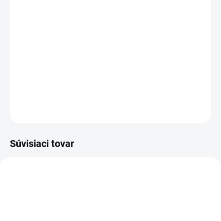
−
+
Pridať do košíka
Ľahko ovládateľný SGV 8/5 v sebe spája funkcie parného čističa a
mokro-suchého vysávača. Pri naparovaní sa kondenzovaná voda
priamo odsáva. S extra čistiacimi programami a uloženým
príslušenstvom.
DETAILNÉ INFORMÁCIE
OPÝTAŤ SA
STRÁŽIŤ
Súvisiaci tovar
2.889-010.0
2.889-007.0