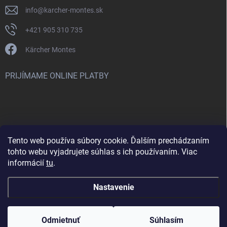
info
@
karcher-montes.sk
+421 905 310 735
Kärcher Montes
PRIJÍMAME ONLINE PLATBY
Tento web používa súbory cookie. Ďalším prechádzaním
Nenašli ste čo ste hľadali? Máte záujem o inú značku? Skúste
tohto webu vyjadrujete súhlas s ich používaním. Viac
navštíviť aj našu stránku Montclean.sk
informácií
tu
.
Nastavenie
Copyright 2026
karcher-montes.sk
. Všetky práva vyhradené.
Odmietnuť
Súhlasím