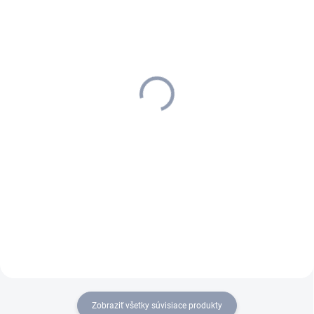
SKLADOM U DODÁVATEĽA (5-7
SKLADOM U DODÁVATEĽA (5-7
PRAC. DNÍ)
PRAC. DNÍ)
Kärcher - Gumená lišta
Kärcher - Gumená lišta
150 mm, 2.889-010.0
300 mm, 2.889-007.0
13,45 €
16 €
10,93 € bez DPH
13,01 € bez DPH
Do košíka
Do košíka
Zobraziť všetky súvisiace produkty