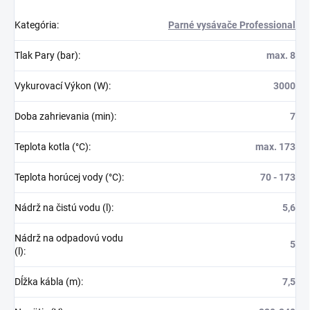
Kategória
:
Parné vysávače Professional
Tlak Pary (bar)
:
max. 8
Vykurovací Výkon (W)
:
3000
Doba zahrievania (min)
:
7
Teplota kotla (°C)
:
max. 173
Teplota horúcej vody (°C)
:
70 - 173
Nádrž na čistú vodu (l)
:
5,6
Nádrž na odpadovú vodu
5
(l)
:
Dĺžka kábla (m)
:
7,5