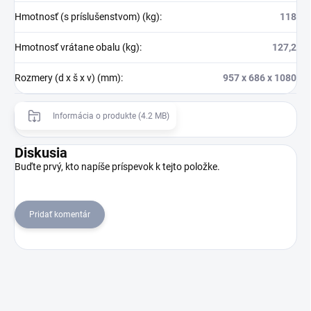
Hmotnosť (s príslušenstvom) (kg)
:
118
Hmotnosť vrátane obalu (kg)
:
127,2
Rozmery (d x š x v) (mm)
:
957 x 686 x 1080
Informácia o produkte (4.2 MB)
Diskusia
Buďte prvý, kto napíše príspevok k tejto položke.
Pridať komentár