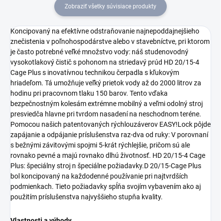
Zobraziť všetky súvisiace produkty
Koncipovaný na efektívne odstraňovanie najnepoddajnejšieho
znečistenia v poľnohospodárstve alebo v stavebníctve, pri ktorom
je často potrebné veľké množstvo vody: náš studenovodný
vysokotlakový čistič s pohonom na striedavý prúd HD 20/15-4
Cage Plus s inovatívnou technikou čerpadla s kľukovým
hriadeľom. Tá umožňuje veľký prietok vody až do 2000 litrov za
hodinu pri pracovnom tlaku 150 barov. Tento vďaka
bezpečnostným kolesám extrémne mobilný a veľmi odolný stroj
presviedča hlavne pri tvrdom nasadení na neschodnom teréne.
Pomocou našich patentovaných rýchlouzáverov
EASY!Lock
pôjde
zapájanie a odpájanie príslušenstva raz-dva od ruky: V porovnaní
s bežnými závitovými spojmi 5-krát rýchlejšie, pričom sú ale
rovnako pevné a majú rovnako dlhú životnosť. HD 20/15-4 Cage
Plus: špeciálny stroj n špeciálne požiadavky.D 20/15-Cage Plus
bol koncipovaný na každodenné používanie pri najtvrdších
podmienkach. Tieto požiadavky spĺňa svojím vybavením ako aj
použitím príslušenstva najvyššieho stupňa kvality.
Vlastnosti a výhody