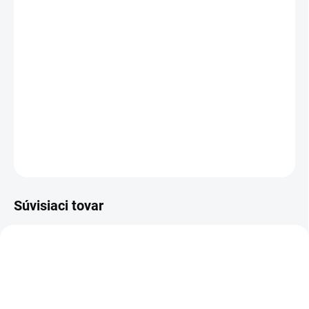
cena:
−
+
Pridať do košíka
S obrovským prietokom 2000 l/h a pracovným tlakom 150 bar
presviedča náš vysokotlakový čistič bez ohrevu HD 20/15-4 Cage
Plus pri prácach náročných na množstvo vody.
DETAILNÉ INFORMÁCIE
OPÝTAŤ SA
STRÁŽIŤ
Súvisiaci tovar
4.118-005.0
4.118-009.0