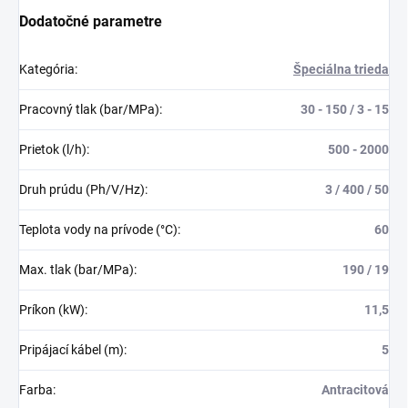
Dodatočné parametre
Kategória
:
Špeciálna trieda
Pracovný tlak (bar/MPa)
:
30 - 150 / 3 - 15
Prietok (l/h)
:
500 - 2000
Druh prúdu (Ph/V/Hz)
:
3 / 400 / 50
Teplota vody na prívode (°C)
:
60
Max. tlak (bar/MPa)
:
190 / 19
Príkon (kW)
:
11,5
Pripájací kábel (m)
:
5
Farba
:
Antracitová