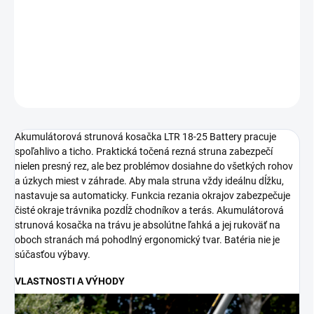
ergonomický tvar, je extrémne ľahká a ľahko sa ovláda. Batéria nie
je súčasťou výbavy.
DETAILNÉ INFORMÁCIE
OPÝTAŤ SA
STRÁŽIŤ
Akumulátorová strunová kosačka LTR 18-25 Battery pracuje
spoľahlivo a ticho. Praktická točená rezná struna zabezpečí
nielen presný rez, ale bez problémov dosiahne do všetkých rohov
a úzkych miest v záhrade. Aby mala struna vždy ideálnu dĺžku,
nastavuje sa automaticky. Funkcia rezania okrajov zabezpečuje
čisté okraje trávnika pozdĺž chodníkov a terás. Akumulátorová
strunová kosačka na trávu je absolútne ľahká a jej rukoväť na
oboch stranách má pohodlný ergonomický tvar. Batéria nie je
súčasťou výbavy.
VLASTNOSTI A VÝHODY