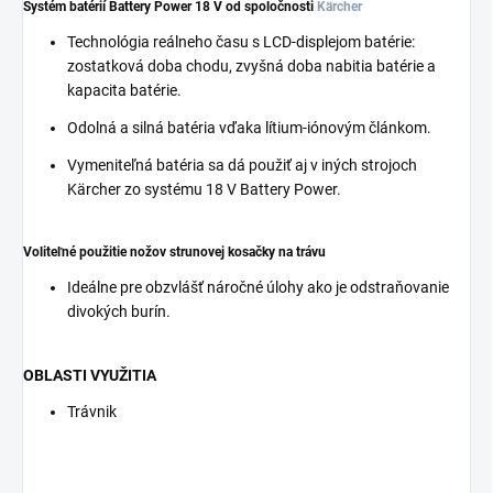
Systém batérií Battery Power 18 V od spoločnosti
Kärcher
Technológia reálneho času s LCD-displejom batérie:
zostatková doba chodu, zvyšná doba nabitia batérie a
kapacita batérie.
Odolná a silná batéria vďaka lítium-iónovým článkom.
Vymeniteľná batéria sa dá použiť aj v iných strojoch
Kärcher zo systému 18 V Battery Power.
Voliteľné použitie nožov strunovej kosačky na trávu
Ideálne pre obzvlášť náročné úlohy ako je odstraňovanie
divokých burín.
OBLASTI VYUŽITIA
Trávnik