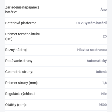
Zariadenie napájané z
Áno
batérie
:
Batériová platforma
:
18 V Systém batérií
Priemer rezného kruhu
25
(cm)
:
Rezný nástroj
:
Hlavica so strunou
Podávanie struny
:
Automatický
Geometria struny
:
točená
Priemer struny (mm)
:
1,6
Regulácia rýchlosti
:
Nie
Otáčky (rpm)
:
9500