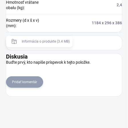
Hmotnosť vrátane
2,4
obalu (kg)
:
Rozmery (d x š x v)
1184 x 296 x 386
(mm)
:
Informácia o produkte (3.4 MB)
Diskusia
Buďte prvý, kto napíše príspevok k tejto položke.
Pridať komentár