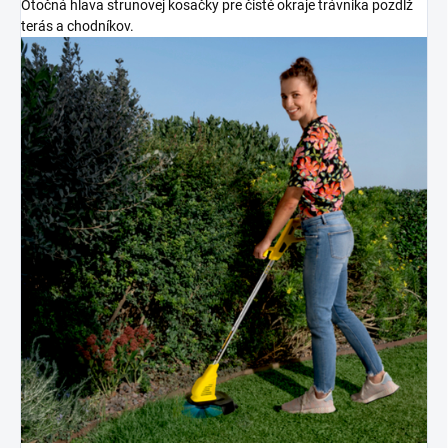
Otočná hlava strunovej kosačky pre čisté okraje trávnika pozdĺž
terás a chodníkov.