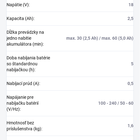
Napätie (V)
:
18
Kapacita (Ah)
:
2,5
Dĺžka prevádzky na
jedno nabitie
max. 30 (2,5 Ah) / max. 60 (5,0 Ah)
akumulátora (min)
:
Doba nabíjania batérie
so štandardnou
5
nabíjačkou (h)
:
Nabíjací prúd (A)
:
0,5
Napájanie pre
nabíjačku batérií
100 - 240 / 50 - 60
(V/Hz)
:
Hmotnosť bez
1,6
príslušenstva (kg)
: