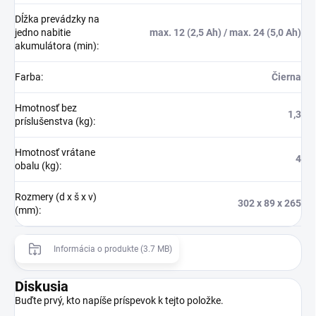
Dĺžka prevádzky na
jedno nabitie
max. 12 (2,5 Ah) / max. 24 (5,0 Ah)
akumulátora (min)
:
Farba
:
Čierna
Hmotnosť bez
1,3
príslušenstva (kg)
:
Hmotnosť vrátane
4
obalu (kg)
:
Rozmery (d x š x v)
302 x 89 x 265
(mm)
:
Informácia o produkte (3.7 MB)
Diskusia
Buďte prvý, kto napíše príspevok k tejto položke.