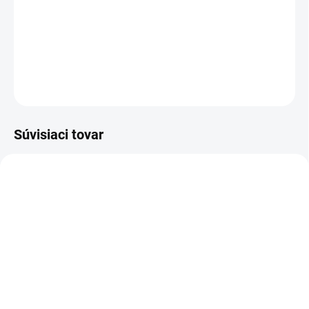
ľahký strednotlakový čistič KHB 6 MJ so sacou hadicou, 18 V
vymeniteľnou batériou a nabíjačkou.
DETAILNÉ INFORMÁCIE
OPÝTAŤ SA
STRÁŽIŤ
Súvisiaci tovar
2.445-034.0
2.445-035.0
SKLADOM U DODÁVATEĽA (5-7
SKLADOM U DODÁVATEĽA (5-7
PRAC. DNÍ)
PRAC. DNÍ)
Kärcher - Batéria 18 V/ 2,5
Kärcher - Batéria 18 V/ 5,0
Ah, 2.445-034.0
Ah, 2.445-035.0