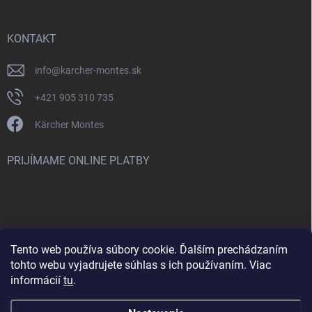
KONTAKT
info
@
karcher-montes.sk
+421 905 310 735
Kärcher Montes
PRIJÍMAME ONLINE PLATBY
Tento web používa súbory cookie. Ďalším prechádzaním
Nenašli ste čo ste hľadali? Máte záujem o inú značku? Skúste
tohto webu vyjadrujete súhlas s ich používaním. Viac
navštíviť aj našu stránku Montclean.sk
informácií
tu
.