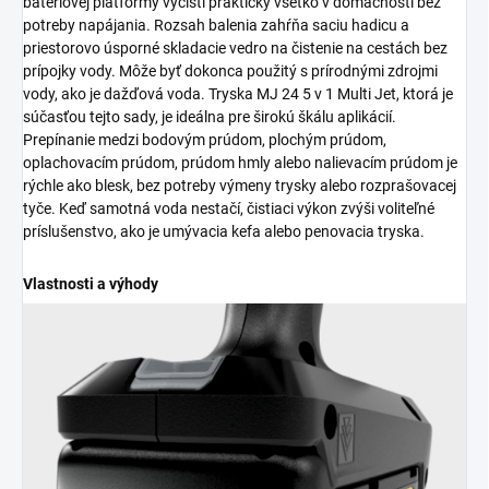
batériovej platformy vyčistí prakticky všetko v domácnosti bez
potreby napájania. Rozsah balenia zahŕňa saciu hadicu a
priestorovo úsporné skladacie vedro na čistenie na cestách bez
prípojky vody. Môže byť dokonca použitý s prírodnými zdrojmi
vody, ako je dažďová voda. Tryska MJ 24 5 v 1 Multi Jet, ktorá je
súčasťou tejto sady, je ideálna pre širokú škálu aplikácií.
Prepínanie medzi bodovým prúdom, plochým prúdom,
oplachovacím prúdom, prúdom hmly alebo nalievacím prúdom je
rýchle ako blesk, bez potreby výmeny trysky alebo rozprašovacej
tyče. Keď samotná voda nestačí, čistiaci výkon zvýši voliteľné
príslušenstvo, ako je umývacia kefa alebo penovacia tryska.
Vlastnosti a výhody