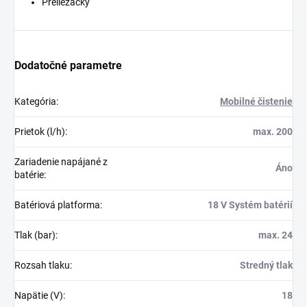
Preliezačky
Dodatočné parametre
Kategória
:
Mobilné čistenie
Prietok (l/h)
:
max. 200
Zariadenie napájané z
Áno
batérie
:
Batériová platforma
:
18 V Systém batérií
Tlak (bar)
:
max. 24
Rozsah tlaku
:
Stredný tlak
Napätie (V)
:
18