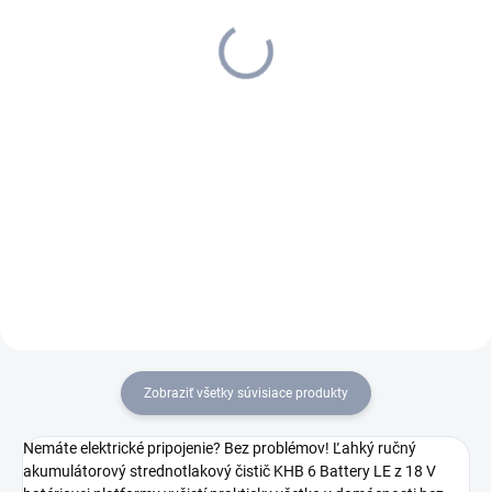
75,24 €
124 €
61,17 € bez DPH
100,81 € bez DPH
Do košíka
Do košíka
Vďaka inovatívnej technológii
Batéria je vybavená lítium-
Real Time je stav batérie
iónovými článkami a zaručuje
viditeľný na prvý pohľad.
konštantný výkon.
Zobraziť všetky súvisiace produkty
Nemáte elektrické pripojenie? Bez problémov! Ľahký ručný
akumulátorový strednotlakový čistič KHB 6 Battery LE z 18 V