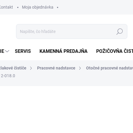
Kontakt
Moja objednávka
Hľadať
IE
SERVIS
KAMENNÁ PREDAJŇA
POŽIČOVŇA ČIS
lakové čističe
Pracovné nadstavce
Otočné pracovné nadsta
12-018.0
otenia
217,21 €
176,59 € bez DPH
Jednotková
SKLADOM