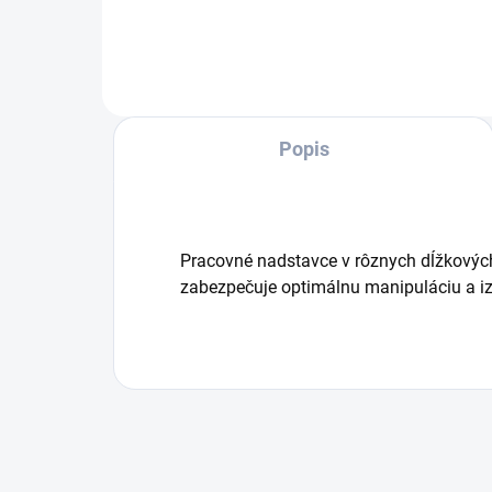
pohodlné čistenie v domácnosti.
pre
Cenovo atraktívny čistič ponúka
vyso
inovatívny vertikálny dizajn...
ino
diza
Popis
Pracovné nadstavce v rôznych dĺžkovýc
zabezpečuje optimálnu manipuláciu a iz