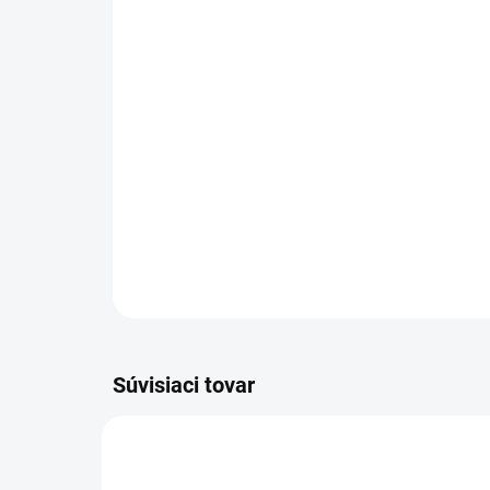
Súvisiaci tovar
3-ROČNÁ PREDĹŽENÁ
AKCIA
1.064-900.0
ZÁRUKA
3-RO