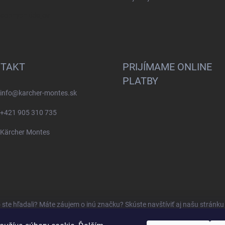
osobných údajov
TAKT
PRIJÍMAME ONLINE
PLATBY
info
@
karcher-montes.sk
+421 905 310 735
Kärcher Montes
o ste hľadali? Máte záujem o inú značku? Skúste navštíviť aj našu stránk