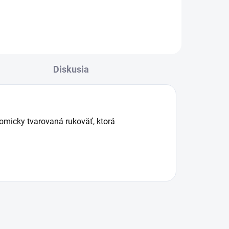
hadicou bude čistenie veľmi
účinné. Čistič ponúka vynikajúci
mu
výkon, rovnako ako aj
ergonomicky...
Diskusia
omicky tvarovaná rukoväť, ktorá