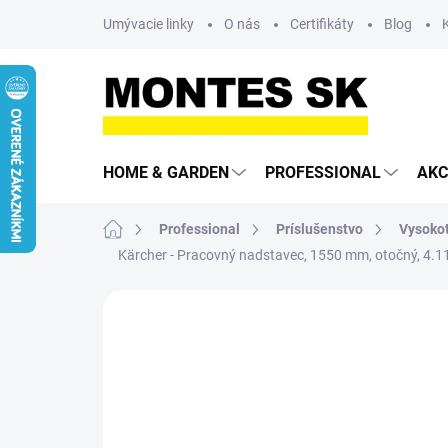
Prejsť
Umývacie linky
O nás
Certifikáty
Blog
na
obsah
HOME & GARDEN
PROFESSIONAL
AKC
Domov
Professional
Príslušenstvo
Vysokot
Kärcher - Pracovný nadstavec, 1550 mm, otočný, 4.1
Neohodnotené
Podrobnosti hodn