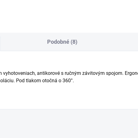
vádzkovaním pomocou
ergonomickým vertikálnym
kotlakovej hadice,
dizajnom. Vďaka vynikajúce
vatívnym vertikálnym
vybaveniu a výkonným
jnom,...
vlastnostiam bude čistenie...
Podobné (8)
h vyhotoveniach, antikorové s ručným závitovým spojom. Ergon
oláciu. Pod tlakom otočná o 360°.