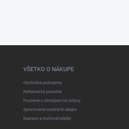
VŠETKO O NÁKUPE
Obchodné podmienky
Reklamačný poriadok
Poučenie o odstúpení od zmluvy
Spracovanie osobných údajov
Doprava a možnosti platby