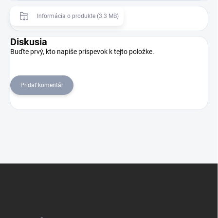
Informácia o produkte (3.3 MB)
Diskusia
Buďte prvý, kto napíše príspevok k tejto položke.
Pridať komentár
Z
á
p
ä
t