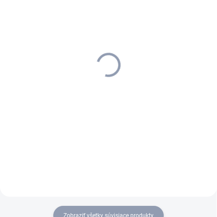
SKLADOM U DODÁVATEĽA (5-7
SKLADOM U DODÁVATEĽA (5-7
PRAC. DNÍ)
PRAC. DNÍ)
Kärcher - Batéria 18 V/ 2,5
Kärcher - Batéria 18 V/ 5,0
Ah, 2.445-034.0
Ah, 2.445-035.0
75,24 €
124 €
61,17 € bez DPH
100,81 € bez DPH
Do košíka
Do košíka
Vďaka inovatívnej technológii
Batéria je vybavená lítium-
Real Time je stav batérie
iónovými článkami a zaručuje
viditeľný na prvý pohľad.
konštantný výkon.
Zobraziť všetky súvisiace produkty