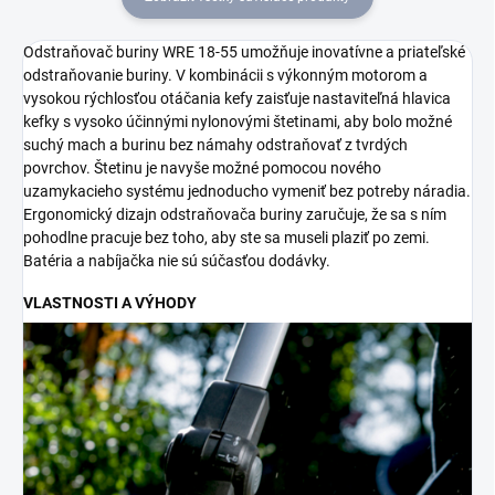
Odstraňovač buriny WRE 18-55 umožňuje inovatívne a priateľské
odstraňovanie buriny. V kombinácii s výkonným motorom a
vysokou rýchlosťou otáčania kefy zaisťuje nastaviteľná hlavica
kefky s vysoko účinnými nylonovými štetinami, aby bolo možné
suchý mach a burinu bez námahy odstraňovať z tvrdých
povrchov. Štetinu je navyše možné pomocou nového
uzamykacieho systému jednoducho vymeniť bez potreby náradia.
Ergonomický dizajn odstraňovača buriny zaručuje, že sa s ním
pohodlne pracuje bez toho, aby ste sa museli plaziť po zemi.
Batéria a nabíjačka nie sú súčasťou dodávky.
VLASTNOSTI A VÝHODY