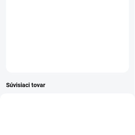
−
+
Pridať do košíka
Na odstránenie machu a buriny na tvrdých povrchoch:
akumulátorový odstraňovač buriny WRE 18-55 s inovatívnou
hlavicou kefky, vodítkom a systémom výmeny štetín bez použitia
náradia.
DETAILNÉ INFORMÁCIE
OPÝTAŤ SA
STRÁŽIŤ
Súvisiaci tovar
2.445-034.0
2.445-035.0