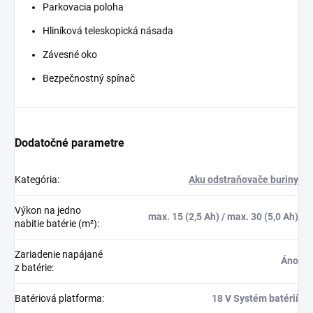
Parkovacia poloha
Hliníková teleskopická násada
Závesné oko
Bezpečnostný spínač
Dodatočné parametre
Kategória
:
Aku odstraňovače buriny
Výkon na jedno
max. 15 (2,5 Ah) / max. 30 (5,0 Ah)
nabitie batérie (m²)
:
Zariadenie napájané
Áno
z batérie
:
Batériová platforma
:
18 V Systém batérií