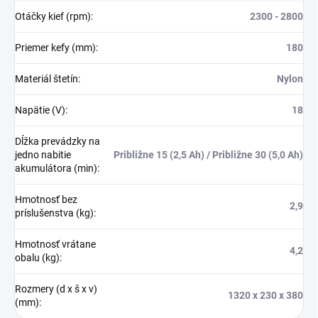
Otáčky kief (rpm)
:
2300 - 2800
Priemer kefy (mm)
:
180
Materiál štetín
:
Nylon
Napätie (V)
:
18
Dĺžka prevádzky na
jedno nabitie
Približne 15 (2,5 Ah) / Približne 30 (5,0 Ah)
akumulátora (min)
:
Hmotnosť bez
2,9
príslušenstva (kg)
:
Hmotnosť vrátane
4,2
obalu (kg)
:
Rozmery (d x š x v)
1320 x 230 x 380
(mm)
: