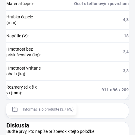
Materiál čepele
:
Oceľ s teflónovým povrchom
Hrúbka čepele
4,8
(mm)
:
Napätie (V)
:
18
Hmotnosť bez
2,4
príslušenstva (kg)
:
Hmotnosť vrátane
3,3
obalu (kg)
:
Rozmery (d x š x
911 x 96 x 209
v) (mm)
:
Informácia o produkte (3.7 MB)
Diskusia
Buďte prvý, kto napíše príspevok k tejto položke.