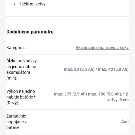
Háčik na vetvy
Dodatočné parametre
Kategória
:
Aku nožnice na trávu a kríky
Dĺžka prevádzky
na jedno nabitie
max. 20 (2,5 Ah) / max. 40 (5,0 Ah)
akumulátora
(min)
:
Výkon na jedno
max. 375 (2,5 Ah) max. 750 (5,0 Ah), * Ø
nabitie batérie *
vetvy: 3 cm
(Rezy)
:
Zariadenie
napájané z
Áno
batérie
: