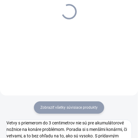
64 €
87 €
52,03 € bez DPH
70,73 € bez DPH
Do košíka
Do košíka
Vďaka inovatívnej technológii
Batéria je vybavená lítium-
Real Time je stav batérie
iónovými článkami a zaručuje
viditeľný na prvý pohľad.
konštantný výkon.
Zobraziť všetky súvisiace produkty
Vetvy s priemerom do 3 centimetrov nie sú pre akumulátorové
nožnice na konáre problémom. Poradia si s menšími konármi, či
vetvami, a to bez ohľadu na to, ako sú vysoko. S prídavným