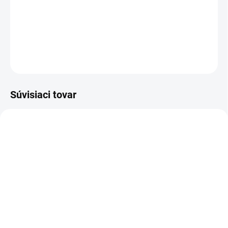
nožnice na konáre s kvalitnou čepeľou umožňuje ľahké strihanie
konárov a vetiev s priemerom do 3 cm.
DETAILNÉ INFORMÁCIE
OPÝTAŤ SA
STRÁŽIŤ
Súvisiaci tovar
2.445-034.0
2.445-035.0
SKLADOM U DODÁVATEĽA (5-7
SKLADOM U DODÁVATEĽA (5-7
PRAC. DNÍ)
PRAC. DNÍ)
Kärcher - Batéria 18 V/ 2,5
Kärcher - Batéria 18 V/ 5,0
Ah, 2.445-034.0
Ah, 2.445-035.0