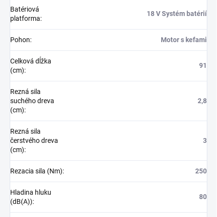
Batériová
18 V Systém batérií
platforma
:
Pohon
:
Motor s kefami
Celková dĺžka
91
(cm)
:
Rezná sila
suchého dreva
2,8
(cm)
:
Rezná sila
čerstvého dreva
3
(cm)
:
Rezacia sila (Nm)
:
250
Hladina hluku
80
(dB(A))
: