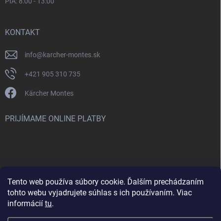
PIA: 8:00 - 13:00
KONTAKT
info
@
karcher-montes.sk
+421 905 310 735
Kärcher Montes
PRIJÍMAME ONLINE PLATBY
Tento web používa súbory cookie. Ďalším prechádzaním
Nenašli ste čo ste hľadali? Máte záujem o inú značku? Skúste
tohto webu vyjadrujete súhlas s ich používaním. Viac
navštíviť aj našu stránku Montclean.sk
informácií
tu
.