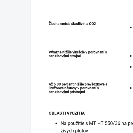
Žiadna emisia škodlivín a CO2
Výrazne nižšie vibrácie v porovnaní s
benzínovými strojmi
Až o 90 percent nižšie prevádzkové a
údržbové náklady v porovnaní s
benzínovými prístrojmi
OBLASTI VYUŽITIA
Na použitie s MT HT 550/36 na pre
živých plotov