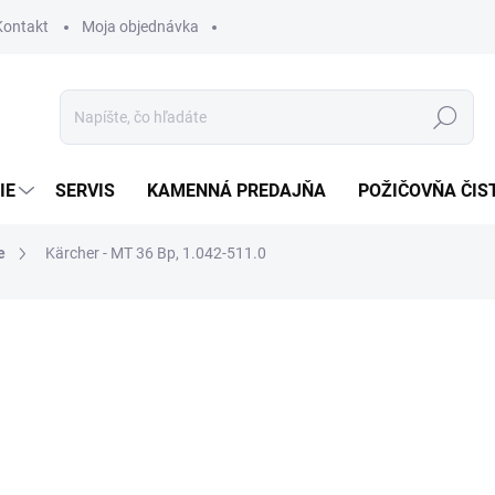
Kontakt
Moja objednávka
Hľadať
IE
SERVIS
KAMENNÁ PREDAJŇA
POŽIČOVŇA ČIS
e
Kärcher - MT 36 Bp, 1.042-511.0
otenia
449,08 €
ZADARMO
365,11 € bez DPH
Jednotková
SKLADOM U DODÁVATEĽA (
cena: