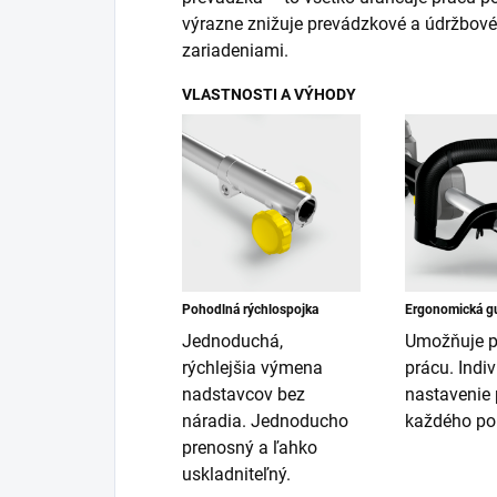
výrazne znižuje prevádzkové a údržbové
zariadeniami.
VLASTNOSTI A VÝHODY
Pohodlná rýchlospojka
Ergonomická gu
Jednoduchá,
Umožňuje 
rýchlejšia výmena
prácu. Indi
nadstavcov bez
nastavenie 
náradia. Jednoducho
každého pou
prenosný a ľahko
uskladniteľný.