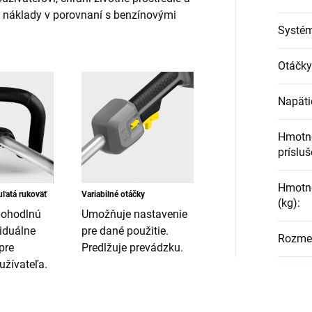
 náklady v porovnaní s benzínovými
Systém
Otáčky
Napäti
Hmotn
prísluš
Hmotno
ľatá rukoväť
Variabilné otáčky
(kg)
:
pohodlnú
Umožňuje nastavenie
viduálne
pre dané použitie.
Rozmer
pre
Predlžuje prevádzku.
žívateľa.