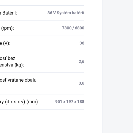
 Batérií
:
36 V Systém batérií
 (rpm)
:
7800 / 6800
e (V)
:
36
osť bez
2,6
enstva (kg)
:
sť vrátane obalu
3,6
y (d x š x v) (mm)
:
951 x 197 x 188