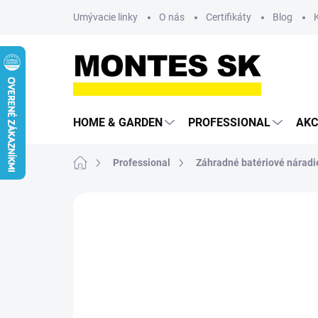
Prejsť
Umývacie linky
O nás
Certifikáty
Blog
na
obsah
HOME & GARDEN
PROFESSIONAL
AKC
Domov
Professional
Záhradné batériové náradi
Neohodnotené
Podrobnosti hodn