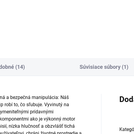
oriadne výkonná Li-
Kapacita 7,5 Ah zaručuje dlhú
batéria Kärcher Battery
dobu prevádzky Li-Ion batérie
er+ 36 V s kapacitou 6,0 Ah
Kärcher Battery Power+ 36 V.
dlhú výdrž. S inovatívnou
Veľmi výkonná, s technológio
hnológiou Real Time
Real Time prostredníctvom L
tredníctvom displeja LCD a...
obrazovky a ochranou pred...
dobné (14)
Súvisiace súbory (1)
lná a bezpečná manipulácia: Náš
Dod
 robí to, čo sľubuje. Vyvinutý na
 vymeniteľnými prídavnými
 komponentmi ako je výkonný motor
isií, nízka hlučnosť a obzvlášť tichá
Kategó
žívateľovi, chráni životné prostredie a