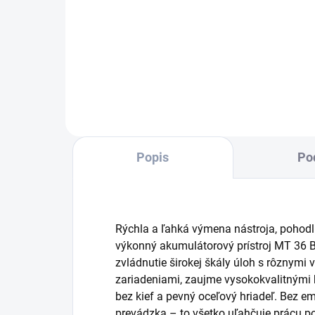
Mim
Ion 
Pow
pre 
tec
pros
Popis
Po
Rýchla a ľahká výmena nástroja, pohod
výkonný akumulátorový prístroj MT 36 Bp
zvládnutie širokej škály úloh s rôznymi
zariadeniami, zaujme vysokokvalitnými
bez kief a pevný oceľový hriadeľ. Bez em
prevádzka – to všetko uľahčuje prácu pou