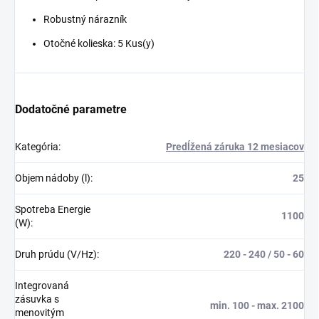
Robustný nárazník
Otočné kolieska: 5 Kus(y)
Dodatočné parametre
Kategória
:
Predĺžená záruka 12 mesiacov
Objem nádoby (l)
:
25
Spotreba Energie
1100
(W)
:
Druh prúdu (V/Hz)
:
220 - 240 / 50 - 60
Integrovaná
zásuvka s
min. 100 - max. 2100
menovitým