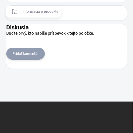
Informácia o produkte
Diskusia
Buďte prvý, kto napíše príspevok k tejto položke.
Pridať komentár
Z
á
p
ä
t