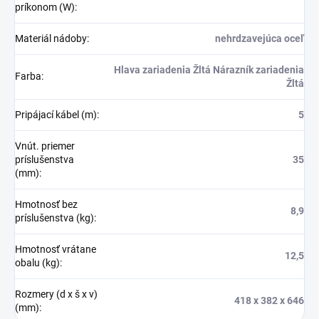
príkonom (W)
:
Materiál nádoby
:
nehrdzavejúca oceľ
Hlava zariadenia Žltá Nárazník zariadenia
Farba
:
Žltá
Pripájací kábel (m)
:
5
Vnút. priemer
príslušenstva
35
(mm)
:
Hmotnosť bez
8,9
príslušenstva (kg)
:
Hmotnosť vrátane
12,5
obalu (kg)
:
Rozmery (d x š x v)
418 x 382 x 646
(mm)
: