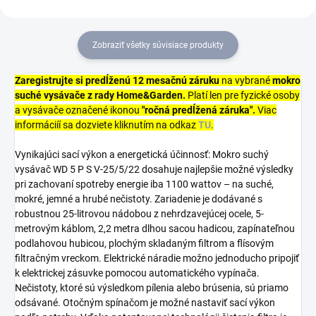
Zobraziť všetky súvisiace produkty
Zaregistrujte si predĺženú 12 mesačnú záruku
na vybrané
mokro
suché vysávače z rady Home&Garden
.
Platí len pre fyzické osoby
a vysávače označené ikonou
"ročná predĺžená záruka".
Viac
informáciíí sa dozviete kliknutím na odkaz
TU
.
Vynikajúci sací výkon a energetická účinnosť: Mokro suchý
vysávač WD 5 P S V-25/5/22 dosahuje najlepšie možné výsledky
pri zachovaní spotreby energie iba 1100 wattov – na suché,
mokré, jemné a hrubé nečistoty. Zariadenie je dodávané s
robustnou 25-litrovou nádobou z nehrdzavejúcej ocele, 5-
metrovým káblom, 2,2 metra dlhou sacou hadicou, zapínateľnou
podlahovou hubicou, plochým skladaným filtrom a flísovým
filtračným vreckom. Elektrické náradie možno jednoducho pripojiť
k elektrickej zásuvke pomocou automatického vypínača.
Nečistoty, ktoré sú výsledkom pílenia alebo brúsenia, sú priamo
odsávané. Otočným spínačom je možné nastaviť sací výkon