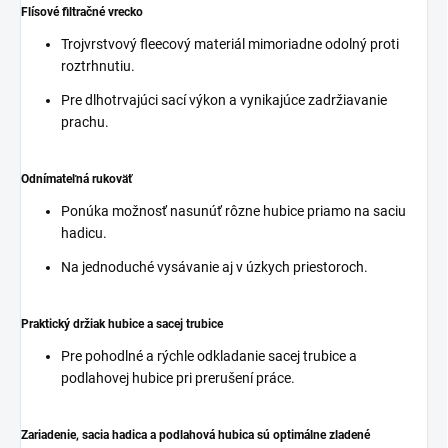
Flísové filtračné vrecko
Trojvrstvový fleecový materiál mimoriadne odolný proti
roztrhnutiu.
Pre dlhotrvajúci sací výkon a vynikajúce zadržiavanie
prachu.
Odnímateľná rukoväť
Ponúka možnosť nasunúť rôzne hubice priamo na saciu
hadicu.
Na jednoduché vysávanie aj v úzkych priestoroch.
Praktický držiak hubice a sacej trubice
Pre pohodlné a rýchle odkladanie sacej trubice a
podlahovej hubice pri prerušení práce.
Zariadenie, sacia hadica a podlahová hubica sú optimálne zladené