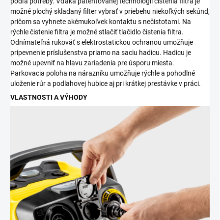
podľa potreby. Vďaka patentovanej technológii čistenia filtra je
možné plochý skladaný filter vybrať v priebehu niekoľkých sekúnd,
pričom sa vyhnete akémukoľvek kontaktu s nečistotami. Na
rýchle čistenie filtra je možné stlačiť tlačidlo čistenia filtra.
Odnímateľná rukoväť s elektrostatickou ochranou umožňuje
pripevnenie príslušenstva priamo na saciu hadicu. Hadicu je
možné upevniť na hlavu zariadenia pre úsporu miesta.
Parkovacia poloha na nárazníku umožňuje rýchle a pohodlné
uloženie rúr a podlahovej hubice aj pri krátkej prestávke v práci.
VLASTNOSTI A VÝHODY