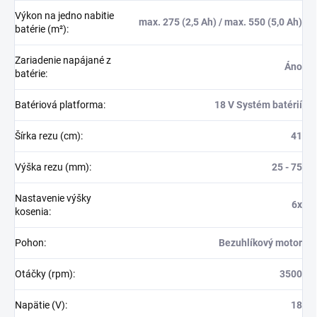
Výkon na jedno nabitie
max. 275 (2,5 Ah) / max. 550 (5,0 Ah)
batérie (m²)
:
Zariadenie napájané z
Áno
batérie
:
Batériová platforma
:
18 V Systém batérií
Šírka rezu (cm)
:
41
Výška rezu (mm)
:
25 - 75
Nastavenie výšky
6x
kosenia
:
Pohon
:
Bezuhlíkový motor
Otáčky (rpm)
:
3500
Napätie (V)
:
18