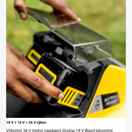
18 V + 18 V = 36 V výkon
Výkonný 36 V motor napájaný dvoma 18 V lítium-iónovými