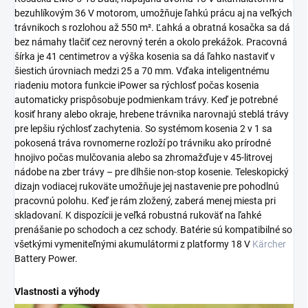
bezuhlíkovým 36 V motorom, umožňuje ľahkú prácu aj na veľkých
trávnikoch s rozlohou až 550 m². Ľahká a obratná kosačka sa dá
bez námahy tlačiť cez nerovný terén a okolo prekážok. Pracovná
šírka je 41 centimetrov a výška kosenia sa dá ľahko nastaviť v
šiestich úrovniach medzi 25 a 70 mm. Vďaka inteligentnému
riadeniu motora funkcie iPower sa rýchlosť počas kosenia
automaticky prispôsobuje podmienkam trávy. Keď je potrebné
kosiť hrany alebo okraje, hrebene trávnika narovnajú steblá trávy
pre lepšiu rýchlosť zachytenia. So systémom kosenia 2 v 1 sa
pokosená tráva rovnomerne rozloží po trávniku ako prírodné
hnojivo počas mulčovania alebo sa zhromažďuje v 45-litrovej
nádobe na zber trávy – pre dlhšie non-stop kosenie. Teleskopický
dizajn vodiacej rukoväte umožňuje jej nastavenie pre pohodlnú
pracovnú polohu. Keď je rám zložený, zaberá menej miesta pri
skladovaní. K dispozícii je veľká robustná rukoväť na ľahké
prenášanie po schodoch a cez schody. Batérie sú kompatibilné so
všetkými vymeniteľnými akumulátormi z platformy 18 V
Kärcher
Battery Power.
Vlastnosti a výhody