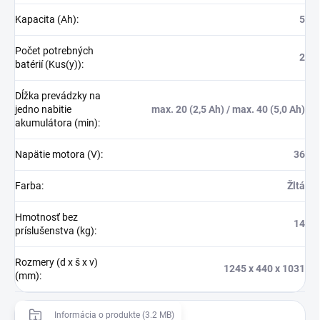
Kapacita (Ah)
:
5
Počet potrebných
2
batérií (Kus(y))
:
Dĺžka prevádzky na
jedno nabitie
max. 20 (2,5 Ah) / max. 40 (5,0 Ah)
akumulátora (min)
:
Napätie motora (V)
:
36
Farba
:
Žltá
Hmotnosť bez
14
príslušenstva (kg)
:
Rozmery (d x š x v)
1245 x 440 x 1031
(mm)
:
Informácia o produkte (3.2 MB)