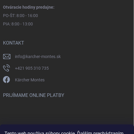
Otváracie hodiny predajne:
PO-ŠT: 8:00 - 16:00
PIA: 8:00 - 13:00
KONTAKT
info
@
karcher-montes.sk
+421 905 310 735
Kärcher Montes
PRIJÍMAME ONLINE PLATBY
Tento web používa súbory cookie. Ďalším prechádzaním