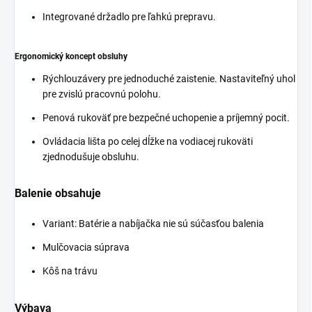
Integrované držadlo pre ľahkú prepravu.
Ergonomický koncept obsluhy
Rýchlouzávery pre jednoduché zaistenie. Nastaviteľný uhol
pre zvislú pracovnú polohu.
Penová rukoväť pre bezpečné uchopenie a príjemný pocit.
Ovládacia lišta po celej dĺžke na vodiacej rukoväti
zjednodušuje obsluhu.
Balenie obsahuje
Variant: Batérie a nabíjačka nie sú súčasťou balenia
Mulčovacia súprava
Kôš na trávu
Výbava