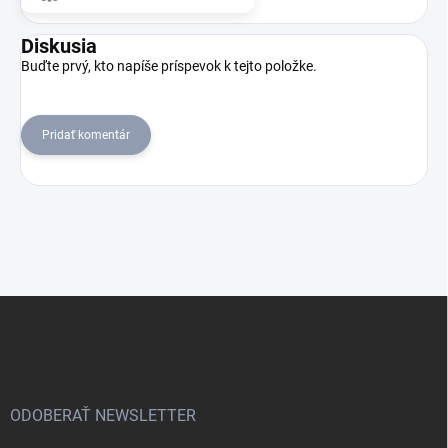
Diskusia
Buďte prvý, kto napíše príspevok k tejto položke.
Pridať komentár
Z
á
p
ä
t
i
ODOBERAŤ NEWSLETTER
e