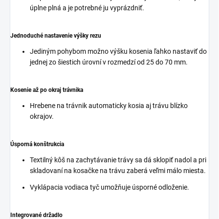
úplne plná a je potrebné ju vyprázdniť.
Jednoduché nastavenie výšky rezu
Jediným pohybom možno výšku kosenia ľahko nastaviť do
jednej zo šiestich úrovní v rozmedzí od 25 do 70 mm.
Kosenie až po okraj trávnika
Hrebene na trávnik automaticky kosia aj trávu blízko
okrajov.
Úsporná konštrukcia
Textilný kôš na zachytávanie trávy sa dá sklopiť nadol a pri
skladovaní na kosačke na trávu zaberá veľmi málo miesta.
Vyklápacia vodiaca tyč umožňuje úsporné odloženie.
Integrované držadlo