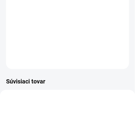
−
+
Pridať do košíka
So šírkou kosenia 41 cm a dvojnásobným výkonom: výkonný 36 V
motor je poháňaný dvoma 18 V batériami na kosenie veľkých
trávnikov s rozlohou až 550 m².
DETAILNÉ INFORMÁCIE
OPÝTAŤ SA
STRÁŽIŤ
Súvisiaci tovar
2.445-034.0
2.445-035.0