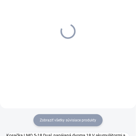
SKLADOM U DODÁVATEĽA (5-7
SKLADOM U DODÁVATEĽA (5-7
PRAC. DNÍ)
PRAC. DNÍ)
Kärcher - Batéria 18 V/ 2,5
Kärcher - Batéria 18 V/ 5,0
Ah, 2.445-034.0
Ah, 2.445-035.0
75,24 €
124 €
61,17 € bez DPH
100,81 € bez DPH
Do košíka
Do košíka
Vďaka inovatívnej technológii
Batéria je vybavená lítium-
Real Time je stav batérie
iónovými článkami a zaručuje
viditeľný na prvý pohľad.
konštantný výkon.
Zobraziť všetky súvisiace produkty
Kosačka LMO 5-18 Dual, napájaná dvoma 18 V akumulátormi a