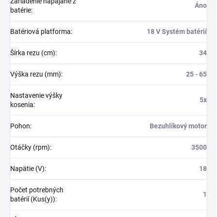
Zariadenie napájané z
Áno
batérie
:
Batériová platforma
:
18 V Systém batérií
Šírka rezu (cm)
:
34
Výška rezu (mm)
:
25 - 65
Nastavenie výšky
5x
kosenia
:
Pohon
:
Bezuhlíkový motor
Otáčky (rpm)
:
3500
Napätie (V)
:
18
Počet potrebných
1
batérií (Kus(y))
: