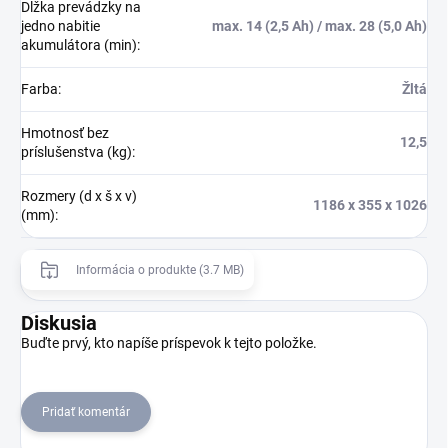
Dĺžka prevádzky na
jedno nabitie
max. 14 (2,5 Ah) / max. 28 (5,0 Ah)
akumulátora (min)
:
Farba
:
Žltá
Hmotnosť bez
12,5
príslušenstva (kg)
:
Rozmery (d x š x v)
1186 x 355 x 1026
(mm)
:
Informácia o produkte (3.7 MB)
Diskusia
Buďte prvý, kto napíše príspevok k tejto položke.
Pridať komentár