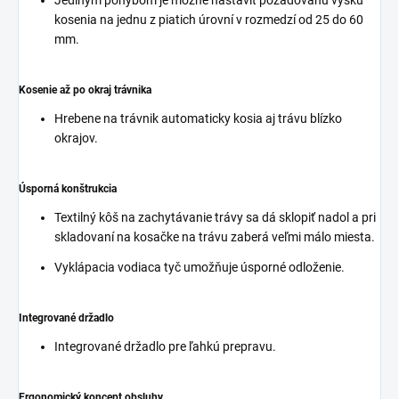
kosenia na jednu z piatich úrovní v rozmedzí od 25 do 60
mm.
Kosenie až po okraj trávnika
Hrebene na trávnik automaticky kosia aj trávu blízko
okrajov.
Úsporná konštrukcia
Textilný kôš na zachytávanie trávy sa dá sklopiť nadol a pri
skladovaní na kosačke na trávu zaberá veľmi málo miesta.
Vyklápacia vodiaca tyč umožňuje úsporné odloženie.
Integrované držadlo
Integrované držadlo pre ľahkú prepravu.
Ergonomický koncept obsluhy