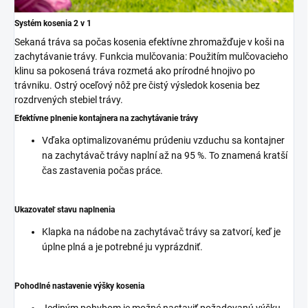
Systém kosenia 2 v 1
Sekaná tráva sa počas kosenia efektívne zhromažďuje v koši na
zachytávanie trávy. Funkcia mulčovania: Použitím mulčovacieho
klinu sa pokosená tráva rozmetá ako prírodné hnojivo po
trávniku. Ostrý oceľový nôž pre čistý výsledok kosenia bez
rozdrvených stebiel trávy.
Efektívne plnenie kontajnera na zachytávanie trávy
Vďaka optimalizovanému prúdeniu vzduchu sa kontajner
na zachytávač trávy naplní až na 95 %. To znamená kratší
čas zastavenia počas práce.
Ukazovateľ stavu naplnenia
Klapka na nádobe na zachytávač trávy sa zatvorí, keď je
úplne plná a je potrebné ju vyprázdniť.
Pohodlné nastavenie výšky kosenia
Jediným pohybom je možné nastaviť požadovanú výšku