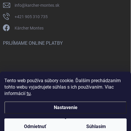
info
@
karcher-montes.sk
+421 905 310 735
Kärcher Montes
PRIJÍMAME ONLINE PLATBY
Tento web používa súbory cookie. Ďalším prechádzaním
Nenašli ste čo ste hľadali? Máte záujem o inú značku? Skúste
tohto webu vyjadrujete súhlas s ich používaním. Viac
navštíviť aj našu stránku Montclean.sk
informácií
tu
.
Nastavenie
Copyright 2026
karcher-montes.sk
. Všetky práva vyhradené.
Odmietnuť
Súhlasím