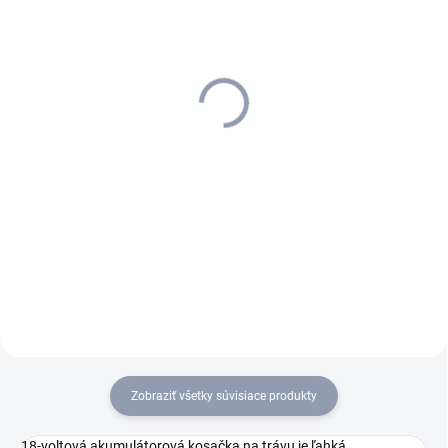
SKLADOM U DODÁVATEĽA (5-7
SKLADOM U DODÁVATEĽA (5-7
PRAC. DNÍ)
PRAC. DNÍ)
Kärcher - Batéria 18 V/ 2,5
Kärcher - Batéria 18 V/ 5,0
Ah, 2.445-034.0
Ah, 2.445-035.0
75,24 €
124 €
61,17 € bez DPH
100,81 € bez DPH
Do košíka
Do košíka
Vďaka inovatívnej technológii
Batéria je vybavená lítium-
Real Time je stav batérie
iónovými článkami a zaručuje
viditeľný na prvý pohľad.
konštantný výkon.
Zobraziť všetky súvisiace produkty
18-voltová akumulátorová kosačka na trávu je ľahká,