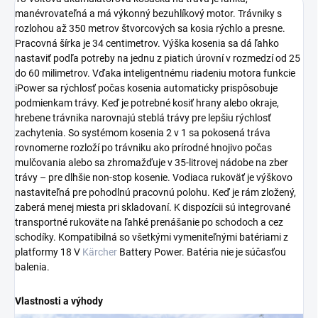
manévrovateľná a má výkonný bezuhlíkový motor. Trávniky s
rozlohou až 350 metrov štvorcových sa kosia rýchlo a presne.
Pracovná šírka je 34 centimetrov. Výška kosenia sa dá ľahko
nastaviť podľa potreby na jednu z piatich úrovní v rozmedzí od 25
do 60 milimetrov. Vďaka inteligentnému riadeniu motora funkcie
iPower sa rýchlosť počas kosenia automaticky prispôsobuje
podmienkam trávy. Keď je potrebné kosiť hrany alebo okraje,
hrebene trávnika narovnajú steblá trávy pre lepšiu rýchlosť
zachytenia. So systémom kosenia 2 v 1 sa pokosená tráva
rovnomerne rozloží po trávniku ako prírodné hnojivo počas
mulčovania alebo sa zhromažďuje v 35-litrovej nádobe na zber
trávy – pre dlhšie non-stop kosenie. Vodiaca rukoväť je výškovo
nastaviteľná pre pohodlnú pracovnú polohu. Keď je rám zložený,
zaberá menej miesta pri skladovaní. K dispozícii sú integrované
transportné rukoväte na ľahké prenášanie po schodoch a cez
schodíky. Kompatibilná so všetkými vymeniteľnými batériami z
platformy 18 V
Kärcher
Battery Power. Batéria nie je súčasťou
balenia.
Vlastnosti a výhody