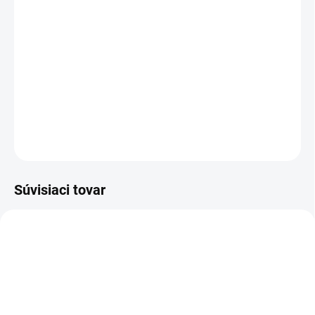
−
+
Pridať do košíka
Ľahká a obratná 18 V akumulátorová kosačka na trávu s
výkonným bezuhlíkovým motorom a šírkou kosenia 34 cm,
vhodná pre trávniky s rozlohou až 350 m².
DETAILNÉ INFORMÁCIE
OPÝTAŤ SA
STRÁŽIŤ
Súvisiaci tovar
2.445-034.0
2.445-035.0