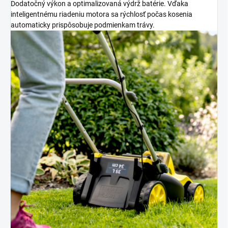
Dodatočný výkon a optimalizovaná výdrž batérie. Vďaka
inteligentnému riadeniu motora sa rýchlosť počas kosenia
automaticky prispôsobuje podmienkam trávy.