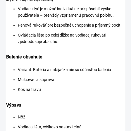
Vodiacu tyč je možné individuálne prispôsobiť výške
používateľa – pre vždy vzpriamenú pracovnú polohu.
Penová rukoväť pre bezpečné uchopenie a príjemný pocit.
Ovládacia lišta po celej dĺžke na vodiacej rukoväti
zjednodušuje obsluhu.
Balenie obsahuje
Variant: Batéria a nabíjačka nie sú súčasťou balenia
Mulčovacia súprava
Kôš na trávu
Výbava
Nôž
Vodiaca lišta, výškovo nastaviteľná