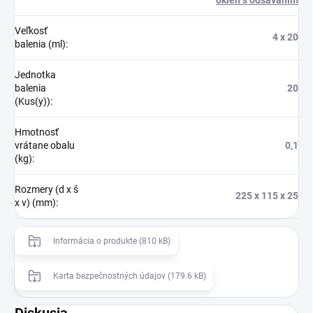
Veľkosť
4 x 20
balenia (ml)
:
Jednotka
balenia
20
(Kus(y))
:
Hmotnosť
vrátane obalu
0,1
(kg)
:
Rozmery (d x š
225 x 115 x 25
x v) (mm)
:
Informácia o produkte (810 kB)
Karta bezpečnostných údajov (179.6 kB)
Diskusia