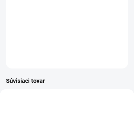
−
+
Pridať do košíka
Koncentrovaný čistič na okná v praktickom odtrhávacom balení
na čistenie hladkých povrchov odolných voči vode. Umožňuje
rýchlejšie stekanie dažďovej vody, odďaľuje opätovné zašpinenie.
DETAILNÉ INFORMÁCIE
OPÝTAŤ SA
STRÁŽIŤ
Súvisiaci tovar
1.633-426.0
1.633-510.0