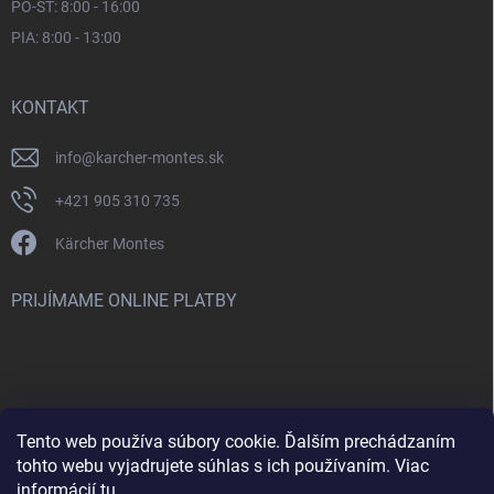
PO-ŠT: 8:00 - 16:00
PIA: 8:00 - 13:00
KONTAKT
info
@
karcher-montes.sk
+421 905 310 735
Kärcher Montes
PRIJÍMAME ONLINE PLATBY
Tento web používa súbory cookie. Ďalším prechádzaním
Nenašli ste čo ste hľadali? Máte záujem o inú značku? Skúste
tohto webu vyjadrujete súhlas s ich používaním. Viac
navštíviť aj našu stránku Montclean.sk
informácií
tu
.