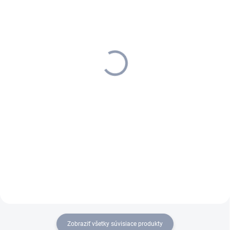
SKLADOM U DODÁVATEĽA (5-7
MOMENTÁLNE NEDOSTUPNÉ
PRAC. DNÍ)
Kärcher - Čistič okien WV 6
Kärcher - Čistič okien WV 2
Plus, 1.633-510.0
Premium Čierna edícia,
97,85 €
1.633-426.0
79,55 € bez DPH
85 €
69,11 € bez DPH
Detail
Do košíka
S inovačnou technológiou
stierok a ešte vyššou flexibilitou
Kärcher oslavuje 10 rokov
používania: akumulátorový
čističa okien WV 2. K 10-
čistič okien s odsávaním WV 6
ročnému jubileu teraz
Plus pre čisté okná bez šmúh v
ponúkame čistič na okná WV 2
čo najkratšom čase.
Premium v limitovanej žlto-
čiernej edícii.
Zobraziť všetky súvisiace produkty