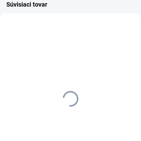
Súvisiaci tovar
2.633-005.0
2.633-104.0
SKLADOM U DODÁVATEĽA (5-7
SKLADOM
PRAC. DNÍ)
Kärcher - Stierky úzke WV
Kärcher - Stierky široké
2 a WV 5 (170 mm), 2 ks,
WV 2 a WV 5 (280 mm), 2
2.633-104.0
ks, 2.633-005.0
13 €
10,71 €
10,57 € bez DPH
8,71 € bez DPH
Do košíka
Do košíka
Na výmenu stierok (170 mm)
akumulátorového čističa okien
s odsávaním WV 50, WV 75,