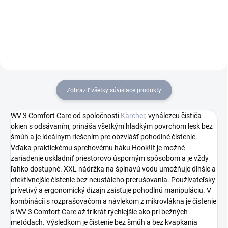
WV 2, WV 5 a WVP 10. Pre
výsledok čistenia bez šmúh.
Vhodné na úzku hubicu.
Zobraziť všetky súvisiace produkty
WV 3 Comfort Care od spoločnosti
Kärcher
, vynálezcu čističa
okien s odsávaním, prináša všetkým hladkým povrchom lesk bez
šmúh a je ideálnym riešením pre obzvlášť pohodlné čistenie.
Vďaka praktickému sprchovému háku Hook!It je možné
zariadenie uskladniť priestorovo úsporným spôsobom a je vždy
ľahko dostupné. XXL nádržka na špinavú vodu umožňuje dlhšie a
efektívnejšie čistenie bez neustáleho prerušovania. Používateľsky
prívetivý a ergonomický dizajn zaisťuje pohodlnú manipuláciu. V
kombinácii s rozprašovačom a návlekom z mikrovlákna je čistenie
s WV 3 Comfort Care až trikrát rýchlejšie ako pri bežných
metódach. Výsledkom je čistenie bez šmúh a bez kvapkania