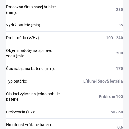
Pracovná šírka sacej hubice
280
(mm)
:
Výdrž Batérie (min)
:
35
Druh prúdu (V/Hz)
:
100 - 240
Objem nádoby na špinavú
200
vodu (ml)
:
Čas nabíjania batérie (min)
:
170
Typ batérie
:
Lítium-iónová batéria
Čistiaci výkon na jedno nabitie
Približne 105
batérie
:
Frekvencia (Hz)
:
50 - 60
Hmotnosť vrátane batérie
0,6