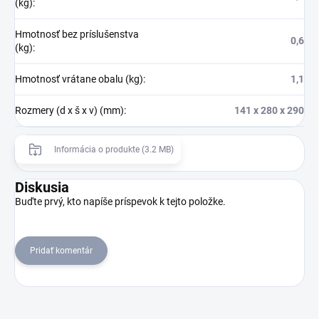
(kg)
:
Hmotnosť bez príslušenstva
0,6
(kg)
:
Hmotnosť vrátane obalu (kg)
:
1,1
Rozmery (d x š x v) (mm)
:
141 x 280 x 290
Informácia o produkte (3.2 MB)
Diskusia
Buďte prvý, kto napíše príspevok k tejto položke.
Pridať komentár