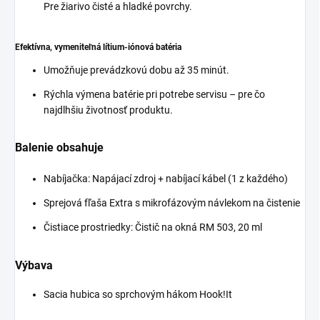
Pre žiarivo čisté a hladké povrchy.
Efektívna, vymeniteľná lítium-iónová batéria
Umožňuje prevádzkovú dobu až 35 minút.
Rýchla výmena batérie pri potrebe servisu – pre čo
najdlhšiu životnosť produktu.
Balenie obsahuje
Nabíjačka: Napájací zdroj + nabíjací kábel (1 z každého)
Sprejová fľaša Extra s mikrofázovým návlekom na čistenie
Čistiace prostriedky: Čistič na okná RM 503, 20 ml
Výbava
Sacia hubica so sprchovým hákom Hook!It