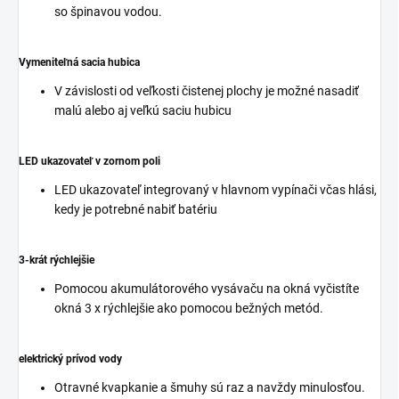
so špinavou vodou.
Vymeniteľná sacia hubica
V závislosti od veľkosti čistenej plochy je možné nasadiť
malú alebo aj veľkú saciu hubicu
LED ukazovateľ v zornom poli
LED ukazovateľ integrovaný v hlavnom vypínači včas hlási,
kedy je potrebné nabiť batériu
3-krát rýchlejšie
Pomocou akumulátorového vysávaču na okná vyčistíte
okná 3 x rýchlejšie ako pomocou bežných metód.
elektrický prívod vody
Otravné kvapkanie a šmuhy sú raz a navždy minulosťou.