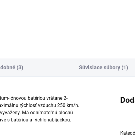
Mimoriadne výkonná Li-
Ion batéria Kärcher Battery
Power+ 36 V s kapacitou 6,0 
pre dlhú výdrž. S inovatívnou
technológiou Real Time
prostredníctvom displeja LCD 
dobné (3)
Súvisiace súbory (1)
tium-iónovou batériou vrátane 2-
Dod
aximálnu rýchlosť vzduchu 250 km/h.
re vyvážený. Má odnímateľnú plochú
ve s batériou a rýchlonabíjačkou.
Kategó