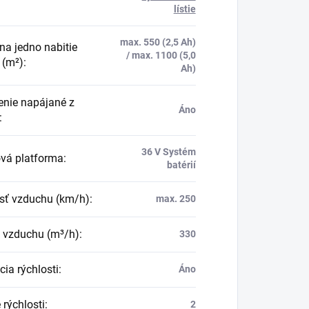
lístie
max. 550 (2,5 Ah)
na jedno nabitie
/ max. 1100 (5,0
 (m²)
:
Ah)
enie napájané z
Áno
:
36 V Systém
ová platforma
:
batérií
sť vzduchu (km/h)
:
max. 250
k vzduchu (m³/h)
:
330
ia rýchlosti
:
Áno
 rýchlosti
:
2