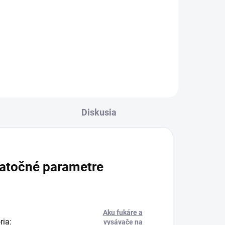
Ah
a...
Diskusia
atočné parametre
Aku fukáre a
ria
:
vysávače na