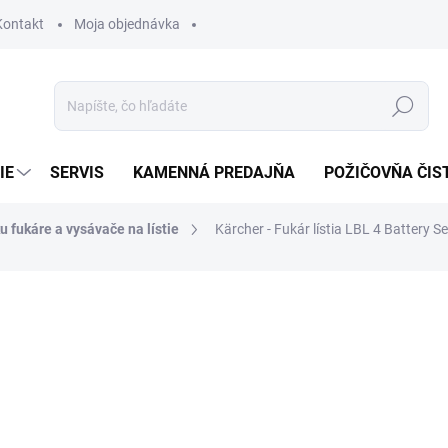
Kontakt
Moja objednávka
Hľadať
IE
SERVIS
KAMENNÁ PREDAJŇA
POŽIČOVŇA ČIS
u fukáre a vysávače na lístie
Kärcher - Fukár lístia LBL 4 Battery S
otenia
319 €
299,34 €
ZADARMO
243,37 € bez DPH
Jednotková
SKLADOM U DODÁVATEĽA (
cena: