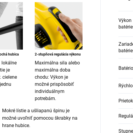
Výkon 
batérie
Zariad
batérie
ochá hubica
2-stupňová regulácia výkonu
 lokálne
Maximálna sila alebo
Batéri
tie je
maximálna doba
 cielene
chodu: Výkon je
jednu
možné prispôsobiť
Rýchlo
individuálnym
potrebám.
Prieto
Mokré lístie a ušliapanú špinu je
Regulác
možné uvoľniť pomocou škrabky na
hrane hubice.
Stupne