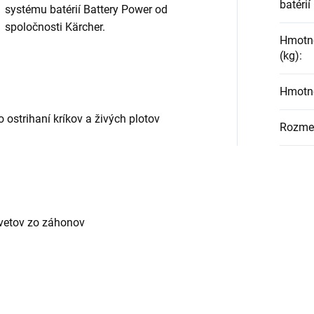
batérií
systému batérií Battery Power od
spoločnosti Kärcher.
Hmotno
(kg)
:
Hmotno
ostrihaní kríkov a živých plotov
Rozmer
kvetov zo záhonov