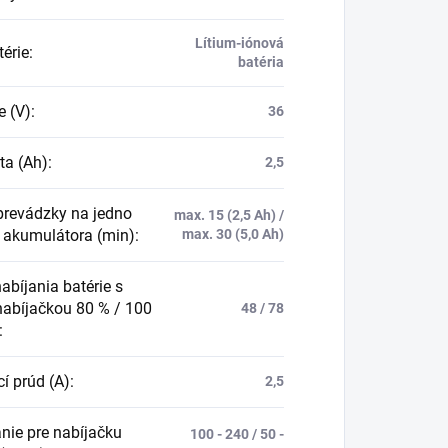
Lítium-iónová
térie
:
batéria
e (V)
:
36
ta (Ah)
:
2,5
prevádzky na jedno
max. 15 (2,5 Ah) /
e akumulátora (min)
:
max. 30 (5,0 Ah)
abíjania batérie s
nabíjačkou 80 % / 100
48 / 78
:
í prúd (A)
:
2,5
nie pre nabíjačku
100 - 240 / 50 -