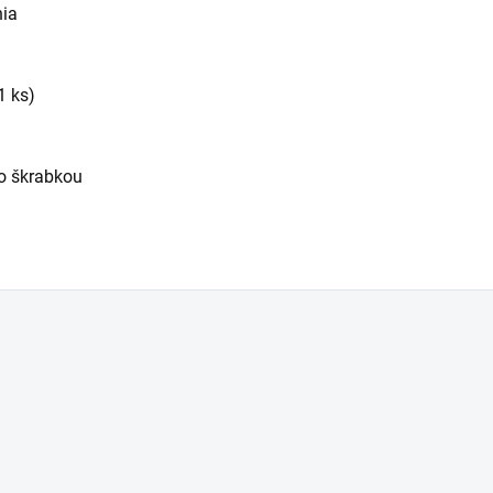
nia
1 ks)
o škrabkou