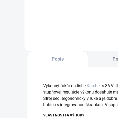
Vymeniteľná batéria 36 V/2,5 Ah
Battery Power je vhodná pre
všetky zariadenia systému batérií
36 V Battery Power.
Popis
Po
Výkonný fukár na lístie
Kärcher
s 36 V lí
stupňovej regulácie výkonu dosahuje m
Stroj sedí ergonomicky v ruke a je dob
hubicu s integrovanou škrabkou. V súpra
VLASTNOSTI A VÝHODY