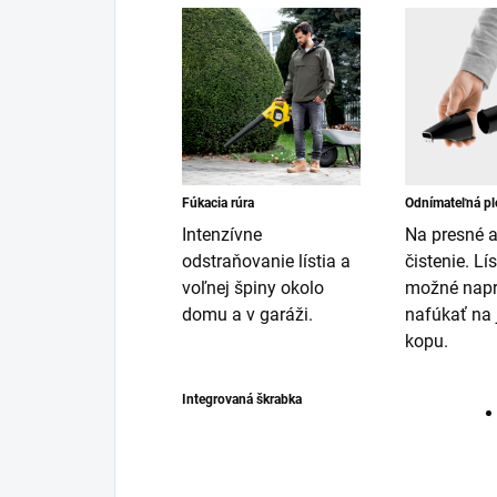
Fúkacia rúra
Odnímateľná pl
Intenzívne
Na presné a
odstraňovanie lístia a
čistenie. Lís
voľnej špiny okolo
možné napr.
domu a v garáži.
nafúkať na 
kopu.
Integrovaná škrabka