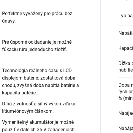
Perfektne vyvážený pre prácu bez
Typ ba
únavy.
Napäti
Pre úsporné odkladanie je možné
Kapaci
fúkaciu rúru jednoducho zložiť.
Dĺžka 
nabiti
Technológia reálneho času s LCD-
displejom batérie: zostatková doba
Doba n
chodu, zvyšná doba nabitia batérie a
rýchlo
kapacita batérie.
% (min
Dlhá životnosť a silný výkon vďaka
lítium-iónovým článkom.
Nabíjac
Vymeniteľný akumulátor je možné
Napája
použiť v ďalších 36 V zariadeniach