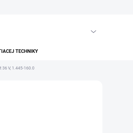
PRÁZDNY KOŠÍK
NÁKUPNÝ
KOŠÍK
TIACEJ TECHNIKY
et 36 V, 1.445-160.0
5-7 PRAC. DNÍ)