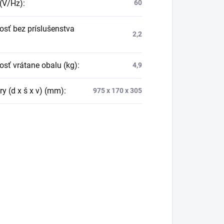
 (V/Hz)
:
60
sť bez príslušenstva
2,2
sť vrátane obalu (kg)
:
4,9
y (d x š x v) (mm)
:
975 x 170 x 305