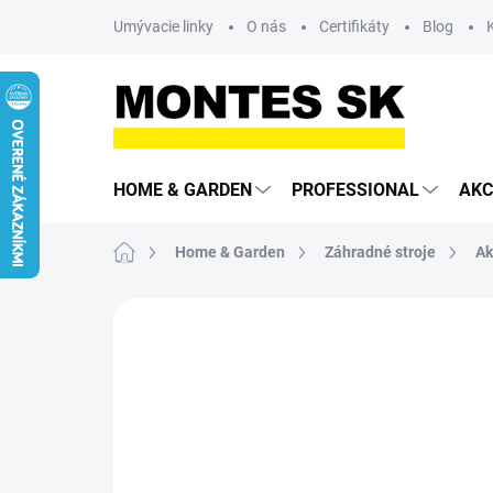
Prejsť
Umývacie linky
O nás
Certifikáty
Blog
na
obsah
HOME & GARDEN
PROFESSIONAL
AKC
Domov
Home & Garden
Záhradné stroje
Ak
Neohodnotené
Podrobnosti hodn