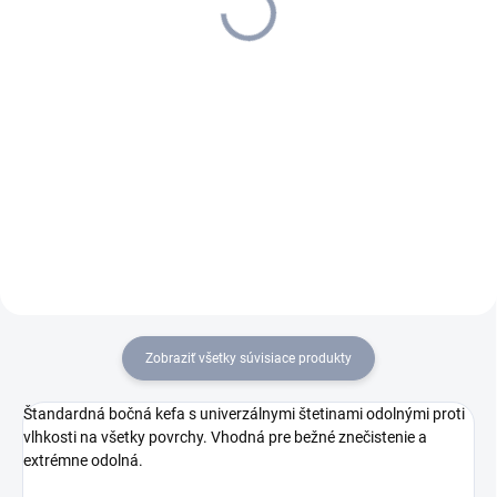
844,29 €
650,33 € bez DPH
686,41 € bez DPH
Do košíka
Do košíka
Optimálne výsledky čistenia
Optimálne výsledky čistenia
vnútri aj vonku: ručne vedený
vnútri aj vonku: ručný zametací
zametací stroj KM 70/20 C 2SB
stroj KM 70/20 C 2SB s 2
Anniversary Edition s 2
bočnými kefami zaisťuje
bočnými kefami zaisťuje
rozsiahly plošný výkon a
rozsiahly plošný výkon a
prakticky bezprašné zametanie.
prakticky...
Zobraziť všetky súvisiace produkty
Štandardná bočná kefa s univerzálnymi štetinami odolnými proti
vlhkosti na všetky povrchy. Vhodná pre bežné znečistenie a
extrémne odolná.