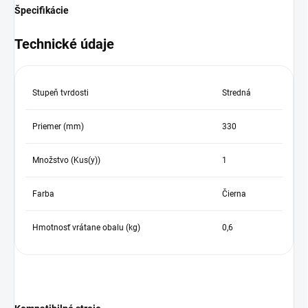
Špecifikácie
Technické údaje
Stupeň tvrdosti
Stredná
Priemer (mm)
330
Množstvo (Kus(y))
1
Farba
Čierna
Hmotnosť vrátane obalu (kg)
0,6