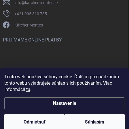
info
@
karcher-montes.sk
+421 905 310 735
Kärcher Montes
PRIJÍMAME ONLINE PLATBY
Tento web používa súbory cookie. Ďalším prechádzaním
Nenašli ste čo ste hľadali? Máte záujem o inú značku? Skúste
tohto webu vyjadrujete súhlas s ich používaním. Viac
navštíviť aj našu stránku Montclean.sk
informácií
tu
.
Nastavenie
Copyright 2026
karcher-montes.sk
. Všetky práva vyhradené.
Odmietnuť
Súhlasím
Vytvoril Shoptet