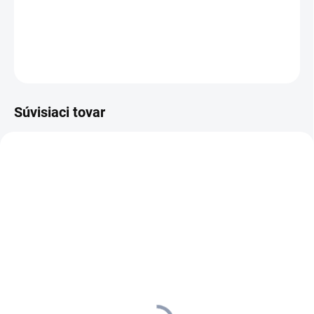
Mimoriadne odolná.
DETAILNÉ INFORMÁCIE
OPÝTAŤ SA
STRÁŽIŤ
Súvisiaci tovar
AKCIA
AKCIA
1.517-100.0
1.517-131.0
SKLADOM U DODÁVATEĽA (5-7
INFO V OBCHODE
PRAC. DNÍ)
Kärcher - Zametací stroj
Kärcher - Zametací stroj
KM 70/20 C 2SB
KM 70/20 C s 2. bočnou
Anniversary Edition, 1.517-
metlou, 1.517-131.0
100.0
799,90 €