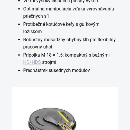
Veľmi vysoký čistiaci a plošný výkon
Optimálna manipulácia vďaka vyrovnávaniu
priečnych síl
Protibežné kotúčové kefy s guľkovým
ložiskom
Robustný mosadzný ohybný kĺb pre flexibilný
pracovný uhol
Prípojka M 18 × 1,5; kompaktný s bežnými
HD/HDS
strojmi
Prednástrek susedných modulov