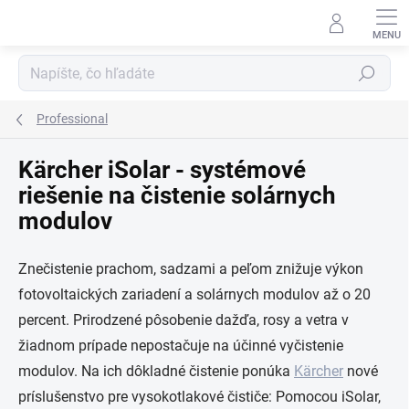
Prejsť
na
obsah
Hľadať
Professional
Kärcher iSolar - systémové
riešenie na čistenie solárnych
modulov
Znečistenie prachom, sadzami a peľom znižuje výkon
fotovoltaických zariadení a solárnych modulov až o 20
percent. Prirodzené pôsobenie dažďa, rosy a vetra v
žiadnom prípade nepostačuje na účinné vyčistenie
modulov. Na ich dôkladné čistenie ponúka
Kärcher
nové
príslušenstvo pre vysokotlakové čističe: Pomocou
iSolar
,