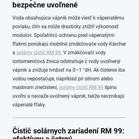
bezpečne uvoľnené
Voda obsahujúca vápnik môže viesť k vápenatému
povlaku, čím sa môže drasticky znížiť výkonnosť
modulov. Spoľahlivú ochranu pred vápenatými
fľakmi ponúkajú mobilné zmäkčovače vody Kärcher
a
solárny čistič RM 99.
V zmäkčovači vody
iontomeničová živica odstraňuje z vody uvoľnený
vápnik a znižuje tvrdosť na 0–1 °dH. Ak čistenie iba
vodou nepostačuje, napríklad pri silnom alebo
mastnom znečistení,
solárny čistič RM 99
špinu
uvoľní a naviaže uvoľnený vápnik, takže nevznikajú
vápenaté fľaky.
Čistič solárnych zariadení RM 99: