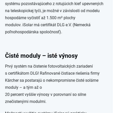
systému pozostávajúceho z rotujúcich kief upevnených
na teleskopickej tyči, je možné v závislosti od modelu
hospodárne vyčistiť až 1.500 m² plochy
modulov.
iSolar
má certifikát DLG e.V. (Nemecká
poľnohospodárska spoločnosť).
Čisté moduly – isté výnosy
Prvý systém na čistenie fotovoltaických zariadení
s certifikátom DLG! Rafinované čistiace riešenia firmy
Kärcher sa postarajú o nekompromisne čisté solárne
moduly – a tým až o
20 percent vyššie výnosy v porovnaní so silne
znečistenými modulmi.