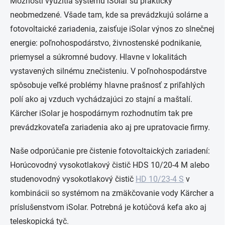
Možnosti využitia systému
iSolar
sú prakticky
neobmedzené. Všade tam, kde sa prevádzkujú solárne a
fotovoltaické zariadenia, zaisťuje
iSolar
výnos zo slnečnej
energie: poľnohospodárstvo, živnostenské podnikanie,
priemysel a súkromné budovy. Hlavne v lokalitách
vystavených silnému znečisteniu. V poľnohospodárstve
spôsobuje veľké problémy hlavne prašnosť z priľahlých
polí ako aj vzduch vychádzajúci zo stajní a maštalí.
Kärcher
iSolar
je hospodárnym rozhodnutím tak pre
prevádzkovateľa zariadenia ako aj pre upratovacie firmy.
Naše odporúčanie pre čistenie fotovoltaických zariadení:
Horúcovodný vysokotlakový čistič HDS 10/20-4 M alebo
studenovodný vysokotlakový čistič
HD 10/23-4 S
v
kombinácii so systémom na zmäkčovanie vody Kärcher a
príslušenstvom
iSolar
. Potrebná je kotúčová kefa ako aj
teleskopická tyč.