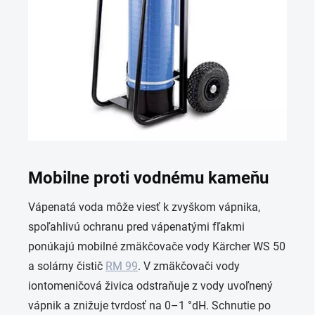
Mobilne proti vodnému kameňu
Vápenatá voda môže viesť k zvyškom vápnika,
spoľahlivú ochranu pred vápenatými fľakmi
ponúkajú mobilné zmäkčovače vody Kärcher WS 50
a solárny čistič
RM 99
. V zmäkčovači vody
iontomeničová živica odstraňuje z vody uvoľnený
vápnik a znižuje tvrdosť na 0–1 °dH. Schnutie po