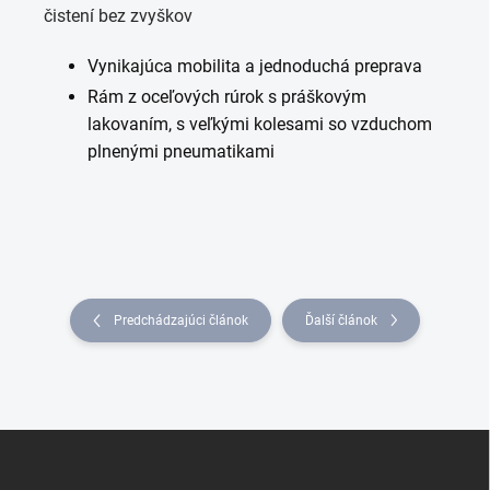
čistení bez zvyškov
Vynikajúca mobilita a jednoduchá preprava
Rám z oceľových rúrok s práškovým
lakovaním, s veľkými kolesami so vzduchom
plnenými pneumatikami
Predchádzajúci článok
Ďalší článok
Z
á
p