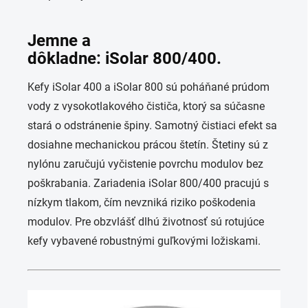
Jemne a
dôkladne:
iSolar
800/400.
Kefy
iSolar
400 a
iSolar
800 sú poháňané prúdom
vody z vysokotlakového čističa, ktorý sa súčasne
stará o odstránenie špiny. Samotný čistiaci efekt sa
dosiahne mechanickou prácou štetín. Štetiny sú z
nylónu zaručujú vyčistenie povrchu modulov bez
poškrabania. Zariadenia
iSolar
800/400 pracujú s
nízkym tlakom, čím nevzniká riziko poškodenia
modulov. Pre obzvlášť dlhú životnosť sú rotujúce
kefy vybavené robustnými guľkovými ložiskami.