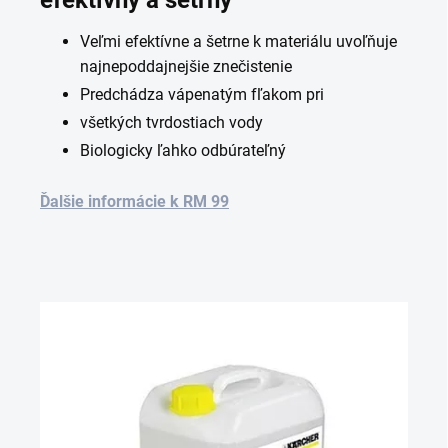
efektívny a šetrný
Veľmi efektívne a šetrne k materiálu uvoľňuje
najnepoddajnejšie znečistenie
Predchádza vápenatým fľakom pri
všetkých tvrdostiach vody
Biologicky ľahko odbúrateľný
Ďalšie informácie k RM 99