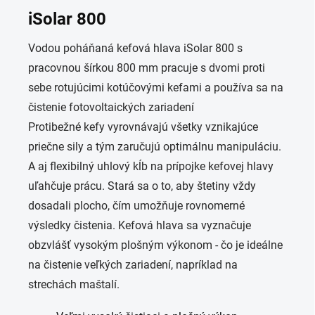
iSolar
800
Vodou poháňaná kefová hlava
iSolar
800 s
pracovnou šírkou 800 mm pracuje s dvomi proti
sebe rotujúcimi kotúčovými kefami a používa sa na
čistenie fotovoltaických zariadení
Protibežné kefy vyrovnávajú všetky vznikajúce
priečne sily a tým zaručujú optimálnu manipuláciu.
A aj flexibilný uhlový kĺb na prípojke kefovej hlavy
uľahčuje prácu. Stará sa o to, aby štetiny vždy
dosadali plocho, čím umožňuje rovnomerné
výsledky čistenia. Kefová hlava sa vyznačuje
obzvlášť vysokým plošným výkonom - čo je ideálne
na čistenie veľkých zariadení, napríklad na
strechách maštalí.