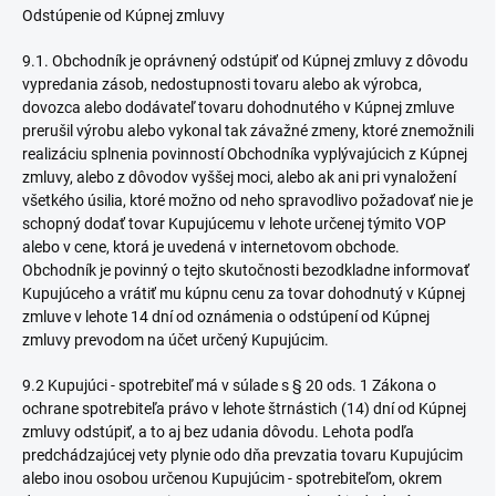
Odstúpenie od Kúpnej zmluvy
9.1. Obchodník je oprávnený odstúpiť od Kúpnej zmluvy z dôvodu
vypredania zásob, nedostupnosti tovaru alebo ak výrobca,
dovozca alebo dodávateľ tovaru dohodnutého v Kúpnej zmluve
prerušil výrobu alebo vykonal tak závažné zmeny, ktoré znemožnili
realizáciu splnenia povinností Obchodníka vyplývajúcich z Kúpnej
zmluvy, alebo z dôvodov vyššej moci, alebo ak ani pri vynaložení
všetkého úsilia, ktoré možno od neho spravodlivo požadovať nie je
schopný dodať tovar Kupujúcemu v lehote určenej týmito VOP
alebo v cene, ktorá je uvedená v internetovom obchode.
Obchodník je povinný o tejto skutočnosti bezodkladne informovať
Kupujúceho a vrátiť mu kúpnu cenu za tovar dohodnutý v Kúpnej
zmluve v lehote 14 dní od oznámenia o odstúpení od Kúpnej
zmluvy prevodom na účet určený Kupujúcim.
9.2 Kupujúci - spotrebiteľ má v súlade s § 20 ods. 1 Zákona o
ochrane spotrebiteľa právo v lehote štrnástich (14) dní od Kúpnej
zmluvy odstúpiť, a to aj bez udania dôvodu. Lehota podľa
predchádzajúcej vety plynie odo dňa prevzatia tovaru Kupujúcim
alebo inou osobou určenou Kupujúcim - spotrebiteľom, okrem