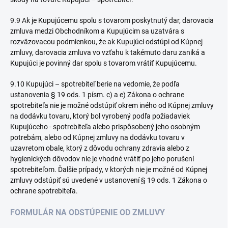
9.9 Ak je Kupujúcemu spolu s tovarom poskytnutý dar, darovacia
zmluva medzi Obchodníkom a Kupujúcim sa uzatvára s
rozväzovacou podmienkou, že ak Kupujúci odstúpi od Kúpnej
zmluvy, darovacia zmluva vo vzťahu k takémuto daru zaniká a
Kupujúci je povinný dar spolu s tovarom vrátiť Kupujúcemu.
9.10 Kupujúci – spotrebiteľ berie na vedomie, že podľa
ustanovenia § 19 ods. 1 písm. c) a e) Zákona o ochrane
spotrebiteľa nie je možné odstúpiť okrem iného od Kúpnej zmluvy
na dodávku tovaru, ktorý bol vyrobený podľa požiadaviek
Kupujúceho - spotrebiteľa alebo prispôsobený jeho osobným
potrebám, alebo od Kúpnej zmluvy na dodávku tovaru v
uzavretom obale, ktorý z dôvodu ochrany zdravia alebo z
hygienických dôvodov nie je vhodné vrátiť po jeho porušení
spotrebiteľom. Ďalšie prípady, v ktorých nie je možné od Kúpnej
zmluvy odstúpiť sú uvedené v ustanovení § 19 ods. 1 Zákona o
ochrane spotrebiteľa.
FORMULÁR NA ODSTÚPENIE OD ZMLUVY