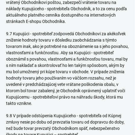
vrátený Obchodníkovi poštou, zabezpečí vrátenie tovaru na
náklady Kupujúceho - spotrebiteľa Obchodník, a to za cenu podľa
aktuálneho platného cenníka dostupného na internetových
stránkach E-shopu Obchodníka.
9.7 Kupujúci - spotrebiteľ zodpovedá Obchodníkovi za akékoľvek
zníženie hodnoty tovaru v dôsledku zaobchádzania s týmto
tovarom inak, ako je potrebné na oboznámenie sa s jeho povahou,
vlastnosťami a funkčnosťou. Aby sa Kupujúci - spotrebiteľ
oboznámil s povahou, vlastnosťami a funkčnosťou tovaru, mal by
s ním nakladať a skontrolovať ho len takým spôsobom, akým by
mu bol umožnený pri kúpe tovaru v obchode. V prípade zníženia
hodnoty tovaru jeho používaním vo väčšom rozsahu, než je
uvedené v predchádzajúcej vete vrátane poškodenia obalu, v
ktorom bol tovar zabalený, je Obchodník oprávnený uplatniť voči
Kupujúcemu - spotrebiteľovi právo na náhradu škody, ktorá mu
takto vznikne.
9.8 V prípade odstúpenia Kupujúceho - spotrebiteľa od Kúpnej
zmluvy nesie po dobu od prevzatia tovaru od dopravcu do doby,
než bude tovar prevzatý Obchodníkom späť, nebezpečenstvo
škody na tovare Kupujúci – spotrebiteľ.