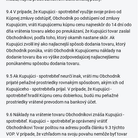
9.4 V prípade, že Kupujúci - spotrebiteľ využije svoje právo od
Kúpnej zmluvy odstúpiť, Obchodník po odstúpení od zmluvy
Kupujúcim, vráti Kupujúcemu kúpnu cenu najneskôr do 14 dní odo
dňa vrátenia tovaru alebo po preukázaní, že Kupujúci tovar zaslal
Obchodníkovi, podľa toho, ktorý okamih nastane skôr. Ak
Kupujúci zvolil iný ako najlacnejší spôsob dodania tovaru, ktorý
Obchodník ponúka, vráti Obchodník Kupujúcemu náklady na
dodanie tovaru iba vo výške zodpovedajúcej najlacnejšiemu
ponúkanému spôsobu dodania tovaru.
9.5 Ak Kupujúci - spotrebiteľ neurčí inak, vráti mu Obchodník
prijaté peňažné prostriedky rovnakým spôsobom, akým ich od
Kupujúceho - spotrebiteľa prijal. V prípade, že Kupujúci -
spotrebiteľ hradil Kúpnu cenu dobierkou, budú mu peňažné
prostriedky vrátené prevodom na bankový účet.
9.6 Náklady na vrátenie tovaru Obchodníkovi znáša Kupujúci -
spotrebiteľ. Kupujúci – spotrebiteľ je oprávnený vrátiť
Obchodníkovi Tovar poštou na adresu podľa článku ‎9.3 týchto
VOP. V prípade, že vzhľadom na svoju povahu nemôže byť tovar