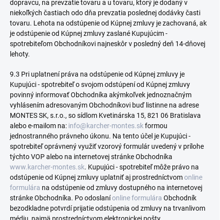
dopravcu, na prevzatie tovaru a u tovaru, ktorý je dodaný v
niekoľkých častiach odo dňa prevzatia poslednej dodávky časti
tovaru. Lehota na odstúpenie od Kúpnej zmluvy je zachovaná, ak
je odstúpenie od Kúpnej zmluvy zaslané Kupujúcim -
spotrebiteľom Obchodníkovi najneskôr v posledný deň 14-dňovej
lehoty.
9.3 Pri uplatnení práva na odstúpenie od Kúpnej zmluvy je
Kupujúci - spotrebiteľ o svojom odstúpení od Kúpnej zmluvy
povinný informovať Obchodníka akýmkoľvek jednoznačným
vyhlásením adresovaným Obchodníkovi buď listinne na adrese
MONTES SK, s.r.o., so sídlom Kvetinárska 15, 821 06 Bratislava
alebo e-mailom na:
info@karcher-montes.sk
formou
jednostranného právneho úkonu. Na tento účel je Kupujúci -
spotrebiteľ oprávnený využiť vzorový formulár uvedený v prílohe
týchto VOP alebo na internetovej stránke Obchodníka
www.karcher-montes.sk
.
Kupujúci - spotrebiteľ môže právo na
odstúpenie od Kúpnej zmluvy uplatniť aj prostredníctvom
online
formulára
na odstúpenie od zmluvy dostupného na internetovej
stránke Obchodníka. Po odoslaní
online formulára
Obchodník
bezodkladne potvrdí prijatie odstúpenia od zmluvy na trvanlivom
médiu, najmä prostredníctvom elektronickej pošty.