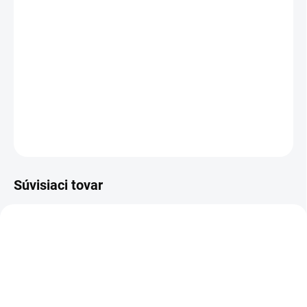
−
+
Pridať do košíka
Benzínový, výkonný, mimoriadne kompaktný a robustný, náš
sediaci zametací stroj KM 90/60 R G s odsávaním zaujme pri
čistiacich prácach vo vonkajších priestoroch.
DETAILNÉ INFORMÁCIE
OPÝTAŤ SA
STRÁŽIŤ
Súvisiaci tovar
6.980-077.0
6.980-078.0