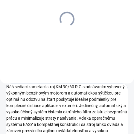
SKLADOM U DODÁVATEĽA (5-7
SKLADOM U DODÁVATEĽA (5-7
PRAC. DNÍ)
PRAC. DNÍ)
Kärcher - Dvojitý hák,
Kärcher - Držiak rukoväte
6.980-077.0
sivý, 6.980-078.0
5,33 €
13,45 €
4,33 € bez DPH
10,93 € bez DPH
Do košíka
Do košíka
Náš sediaci zametací stroj KM 90/60 R G s odsávaním vybavený
výkonným benzínovým motorom a automatickou sýtičkou pre
optimálnu odozvu na štart poskytuje ideálne podmienky pre
komplexné čistiace aplikácie v exteriéri. Jedinečný, automatický a
vysoko účinný systém čistenia okrúhleho filtra zaisťuje bezprašnú
prácu a minimalizuje straty nasávania. Vďaka operačnému
systému EASY a kompaktnej konštrukcii sa stroj ľahko ovláda a
zároveň presviedča agilnou ovládateľnosťou a vysokou