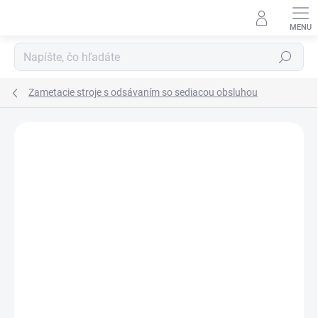
Prejsť
na
obsah
Hľadať
Zametacie stroje s odsávaním so sediacou obsluhou
Neohodnotené
Podrobnosti hodnotenia
ZADARMO