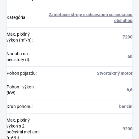
Zametacie stroje s odsávaním so sediacou
Kategória
:
obsluhou
Max. plošný
7200
výkon (m²/h)
:
Nádoba na
60
nečistoty (l)
:
Pohon pojazdu
:
Štvortaktný motor
Pohon - výkon
6,6
(kW)
:
Druh pohonu
:
benzín
Max. plošný
výkon s 2
9200
bočnými metlami
(m²/h)
: