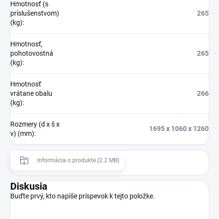
Hmotnosť (s
príslušenstvom)
265
(kg)
:
Hmotnosť,
pohotovostná
265
(kg)
:
Hmotnosť
vrátane obalu
266
(kg)
:
Rozmery (d x š x
1695 x 1060 x 1260
v) (mm)
:
Informácia o produkte (2.2 MB)
Diskusia
Buďte prvý, kto napíše príspevok k tejto položke.