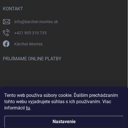
KONTAKT
info
@
karcher-montes.sk
+421 905 310 735
Kärcher Montes
PRIJÍMAME ONLINE PLATBY
Tento web používa súbory cookie. Ďalším prechádzaním
Nenašli ste čo ste hľadali? Máte záujem o inú značku? Skúste
tohto webu vyjadrujete súhlas s ich používaním. Viac
navštíviť aj našu stránku Montclean.sk
informácií
tu
.
Nastavenie