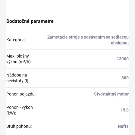
Dodatočné parametre
Zametacie stroje s odsávaním so sediacou
Kategória
:
obsluhou
Max. plošný
13000
výkon (m²/h)
:
Nádoba na
300
nečistoty (l)
:
Pohon pojazdu
:
Štvortaktný motor
Pohon - výkon
15,8
(kW)
:
Druh pohonu
:
Nafta