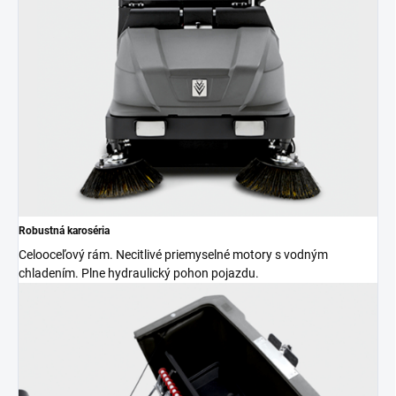
Robustná karoséria
Celooceľový rám. Necitlivé priemyselné motory s vodným
chladením. Plne hydraulický pohon pojazdu.