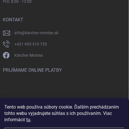
PIA: 8:00 - 13:00
KONTAKT
info
@
karcher-montes.sk
+421 905 310 735
Kärcher Montes
PRIJÍMAME ONLINE PLATBY
Tento web používa súbory cookie. Ďalším prechádzaním
Nenašli ste čo ste hľadali? Máte záujem o inú značku? Skúste
tohto webu vyjadrujete súhlas s ich používaním. Viac
navštíviť aj našu stránku Montclean.sk
informácií
tu
.