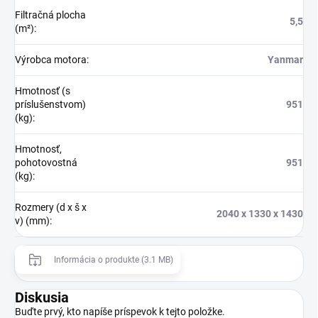
Filtračná plocha
5,5
(m²)
:
Výrobca motora
:
Yanmar
Hmotnosť (s
príslušenstvom)
951
(kg)
:
Hmotnosť,
pohotovostná
951
(kg)
:
Rozmery (d x š x
2040 x 1330 x 1430
v) (mm)
:
Informácia o produkte (3.1 MB)
Diskusia
Buďte prvý, kto napíše príspevok k tejto položke.