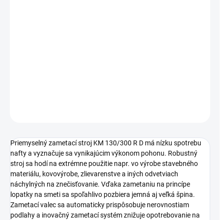
−
+
Pridať do košíka
Plne hydraulický priemyselný zametací stroj s naftovým pohonom
a zadným pohonom troch kolies. Na tvrdé použitie vo výrobe
stavebného materiálu, kovovýrobe, zlievarenstve a iných
odvetviach náchylných na znečisťovanie.
DETAILNÉ INFORMÁCIE
OPÝTAŤ SA
STRÁŽIŤ
Priemyselný zametací stroj KM 130/300 R D má nízku spotrebu
nafty a vyznačuje sa vynikajúcim výkonom pohonu. Robustný
stroj sa hodí na extrémne použitie napr. vo výrobe stavebného
materiálu, kovovýrobe, zlievarenstve a iných odvetviach
náchylných na znečisťovanie. Vďaka zametaniu na princípe
lopatky na smeti sa spoľahlivo pozbiera jemná aj veľká špina.
Zametací valec sa automaticky prispôsobuje nerovnostiam
podlahy a inovačný zametací systém znižuje opotrebovanie na