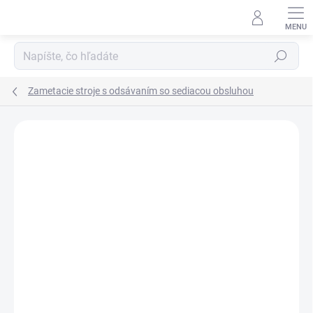
Prejsť
na
obsah
Hľadať
Zametacie stroje s odsávaním so sediacou obsluhou
Neohodnotené
Podrobnosti hodnotenia
ZADARMO