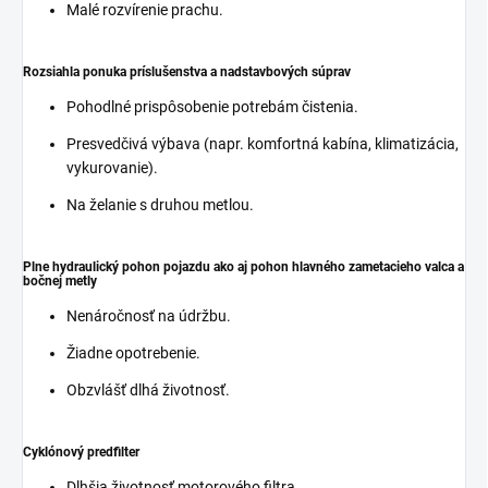
Malé rozvírenie prachu.
Rozsiahla ponuka príslušenstva a nadstavbových súprav
Pohodlné prispôsobenie potrebám čistenia.
Presvedčivá výbava (napr. komfortná kabína, klimatizácia,
vykurovanie).
Na želanie s druhou metlou.
Plne hydraulický pohon pojazdu ako aj pohon hlavného zametacieho valca a
bočnej metly
Nenáročnosť na údržbu.
Žiadne opotrebenie.
Obzvlášť dlhá životnosť.
Cyklónový predfilter
Dlhšia životnosť motorového filtra.