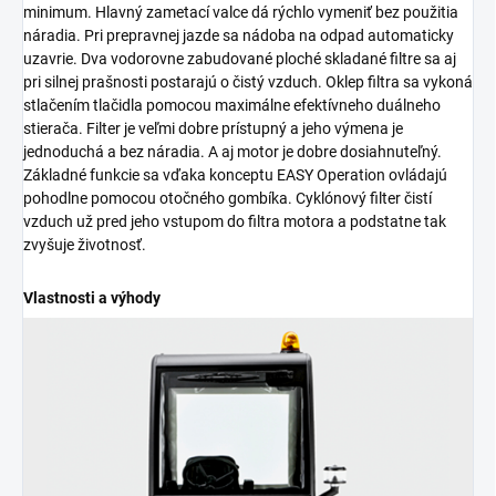
minimum. Hlavný zametací valce dá rýchlo vymeniť bez použitia
náradia. Pri prepravnej jazde sa nádoba na odpad automaticky
uzavrie. Dva vodorovne zabudované ploché skladané filtre sa aj
pri silnej prašnosti postarajú o čistý vzduch. Oklep filtra sa vykoná
stlačením tlačidla pomocou maximálne efektívneho duálneho
stierača. Filter je veľmi dobre prístupný a jeho výmena je
jednoduchá a bez náradia. A aj motor je dobre dosiahnuteľný.
Základné funkcie sa vďaka konceptu EASY Operation ovládajú
pohodlne pomocou otočného gombíka. Cyklónový filter čistí
vzduch už pred jeho vstupom do filtra motora a podstatne tak
zvyšuje životnosť.
Vlastnosti a výhody