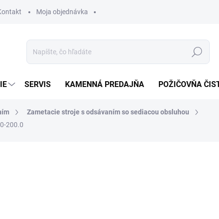
Kontakt
Moja objednávka
Hľadať
IE
SERVIS
KAMENNÁ PREDAJŇA
POŽIČOVŇA ČIS
ním
Zametacie stroje s odsávaním so sediacou obsluhou
00-200.0
otenia
18 938,15 €
ZADARMO
15 396,87 € bez DPH
Jednotková
INFO V OBCHODE