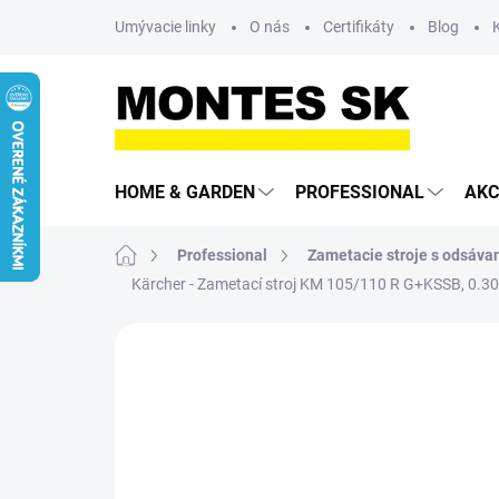
Prejsť
Umývacie linky
O nás
Certifikáty
Blog
na
obsah
HOME & GARDEN
PROFESSIONAL
AKC
Domov
Professional
Zametacie stroje s odsáva
Kärcher - Zametací stroj KM 105/110 R G+KSSB, 0.3
Neohodnotené
Podrobnosti hodn