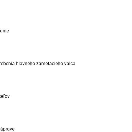
anie
rebenia hlavného zametacieho valca
teľov
náprave