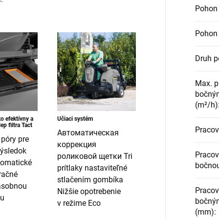
Pohon 
Pohon 
Druh 
Max. p
bočným
(m²/h)
o efektívny a
Učiaci systém
p filtra Tact
Pracov
Автоматическая
 póry pre
коррекция
výsledok
Pracov
роликовой щетки Tri
tomatické
bočno
prítlaky nastaviteľné
tračné
stlačením gombíka
násobnou
Pracov
Nižšie opotrebenie
ou
bočným
v režime Eco
(mm)
: