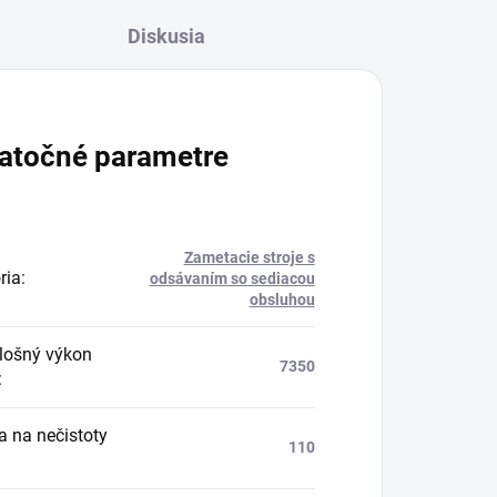
Diskusia
atočné parametre
Zametacie stroje s
ria
:
odsávaním so sediacou
obsluhou
lošný výkon
7350
:
 na nečistoty
110