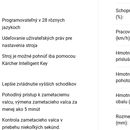
Schopn
(%)
:
Programovateľný v 28 rôznych
jazykoch
Pracov
Udeľovanie užívateľských práv pre
(km/h)
nastavenia stroja
Hmotno
Stroj je možné pohnúť iba pomocou
príslu
Kärcher Intelligent Key
Hmotno
pohoto
Lepšie zvládnutie vyšších schodíkov
Pohodlný prístup k zametaciemu
Hmotno
obalu 
valcu, výmena zametacieho valca za
menej ako 5 minút
Rozmery
Kontrola zametacieho valca v
(mm)
:
priebehu niekoľkých sekúnd.