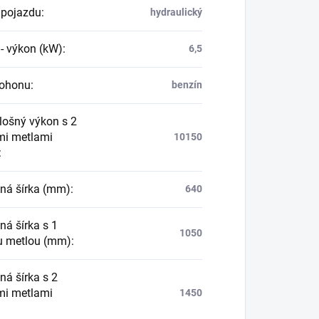
pojazdu
:
hydraulický
- výkon (kW)
:
6,5
pohonu
:
benzín
lošný výkon s 2
i metlami
10150
:
ná šírka (mm)
:
640
ná šírka s 1
1050
u metlou (mm)
:
ná šírka s 2
i metlami
1450