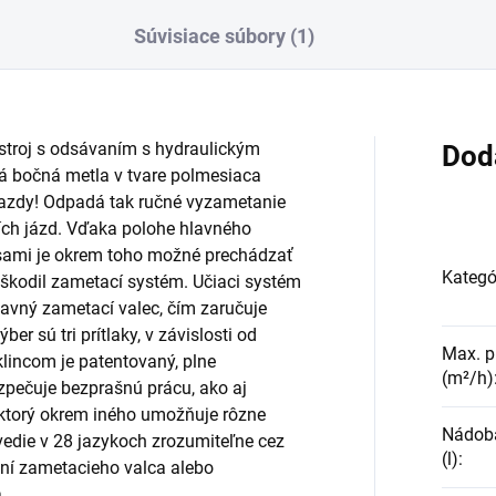
Súvisiace súbory (1)
 stroj s odsávaním s hydraulickým
Dod
 bočná metla v tvare polmesiaca
 jazdy! Odpadá tak ručné vyzametanie
ích jázd. Vďaka polohe hlavného
sami je okrem toho možné prechádzať
Kategó
oškodil zametací systém. Učiaci systém
lavný zametací valec, čím zaručuje
er sú tri prítlaky, v závislosti od
Max. p
lincom je patentovaný, plne
(m²/h)
ezpečuje bezprašnú prácu, ako aj
, ktorý okrem iného umožňuje rôzne
Nádoba
 vedie v 28 jazykoch zrozumiteľne cez
(l)
:
ní zametacieho valca alebo
.