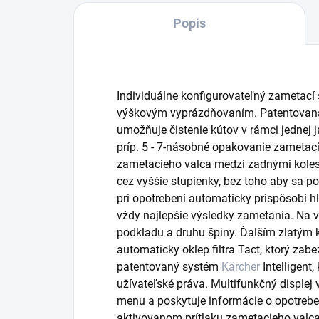
Popis
Individuálne konfigurovateľný zametací
výškovým vyprázdňovaním. Patentovaná
umožňuje čistenie kútov v rámci jednej
príp. 5 - 7-násobné opakovanie zametac
zametacieho valca medzi zadnými kole
cez vyššie stupienky, bez toho aby sa p
pri opotrebení automaticky prispôsobí h
vždy najlepšie výsledky zametania. Na výb
podkladu a druhu špiny. Ďalším zlatým k
automaticky oklep filtra Tact, ktorý zab
patentovaný systém
Kärcher
Intelligent
užívateľské práva. Multifunkčný displej
menu a poskytuje informácie o opotrebe
aktivovanom prítlaku zametacieho valca