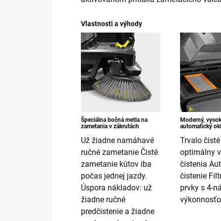
Vlastnosti a výhody
Špeciálna bočná metla na
Moderný, vysok
zametania v zákrutách
automatický okle
Už žiadne namáhavé
Trvalo čisté
ručné zametanie Čisté
optimálny 
zametanie kútov iba
čistenia Au
počas jednej jazdy.
čistenie Fil
Úspora nákladov: už
prvky s 4-
žiadne ručné
výkonnosť
predčistenie a žiadne