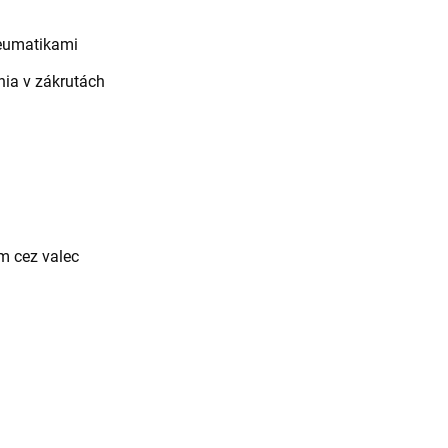
eumatikami
ia v zákrutách
m cez valec