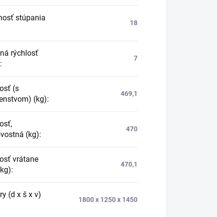
osť stúpania
18
ná rýchlosť
7
:
sť (s
469,1
šenstvom) (kg)
:
sť,
470
vostná (kg)
:
sť vrátane
470,1
(kg)
:
 (d x š x v)
1800 x 1250 x 1450