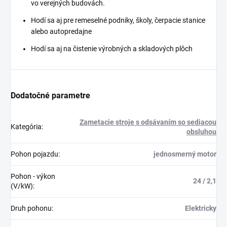
vo verejných budovách.
Hodí sa aj pre remeselné podniky, školy, čerpacie stanice
alebo autopredajne
Hodí sa aj na čistenie výrobných a skladových plôch
Dodatočné parametre
Zametacie stroje s odsávaním so sediacou
Kategória
:
obsluhou
Pohon pojazdu
:
jednosmerný motor
Pohon - výkon
24 / 2,1
(V/kW)
:
Druh pohonu
:
Elektricky