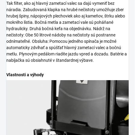
Tak filter, ako aj hlavný zametací valec sa dajú vymeniť bez
náradia. Zabudovaná klapka na hrubé nečistoty umožňuje zber
hrubej špiny, nápojových plechoviek ako aj kameňov, štrku alebo
mokrého lístia. Bočná metla a zametací vale sú poháňané
hydraulicky. Druhá bočná kefa na objednávku. Nádrž na
nečistoty: Obe 50 litrové nádoby na nečistoty sú postranne
odnímateľné. Obsluha: Pomocou jedného spínača je možné
automaticky zdvíhať a spúšťať hlavný zametací valec a bočnú
metlu. Plynovým pedálom riadite jazdu vpred a dozadu. Batérie a
nabíjačka sú obsiahnuté v štandardnej výbave.
Vlastnosti a výhody