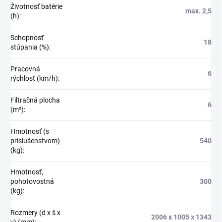
Životnosť batérie
max. 2,5
(h)
:
Schopnosť
18
stúpania (%)
:
Pracovná
6
rýchlosť (km/h)
:
Filtračná plocha
6
(m²)
:
Hmotnosť (s
príslušenstvom)
540
(kg)
:
Hmotnosť,
pohotovostná
300
(kg)
:
Rozmery (d x š x
2006 x 1005 x 1343