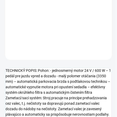
−
+
Pridať do košíka
Komfortný a moderný zametací stroj so sediacou obsluhou na
profesionálne využitie v exteriéri aj interiéri pre plochy od 6 000
m²/h do 7 800 m²/h.
DETAILNÉ INFORMÁCIE
OPÝTAŤ SA
STRÁŽIŤ
TECHNICKÝ POPIS: Pohon: - jednosmerný motor 24 V / 600 W – 1
pedál pre jazdu vpred a dozadu - malý polomer otáčania (3350
mm) – automatická parkovacia brzda s podtlakovou technikou –
automatické vypnutie motora pri opustení sedadla – efektívny
systém okrúhleho filtra s automatickým čistením filtra
Zametací/sací systém: Stroj pracuje na princípe prehadzovania
cez valec, t.j. nečistoty sa dopravujú ponad zametací valec
dozadu do nádoby na nečistoty. Zametací valec je zavesený
plávajúco a automaticky sa prispôsobuje nerovnostiam podlahy.