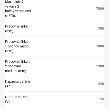
Max. plošný
výkon s 2
7800
bočnými metlami
(m²/h)
:
Pracovná šírka
700
(mm)
:
Pracovná šírka s
1 bočnou metlou
1000
(mm)
:
Pracovná šírka s
2 bočnými
1300
metlami (mm)
:
Kapacita batérie
240
(Ah)
:
Napätie batérie
24
(V)
: