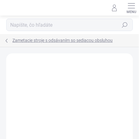
Prejsť
na
obsah
Hľadať
Zametacie stroje s odsávaním so sediacou obsluhou
Neohodnotené
Podrobnosti hodnotenia
ZADARMO