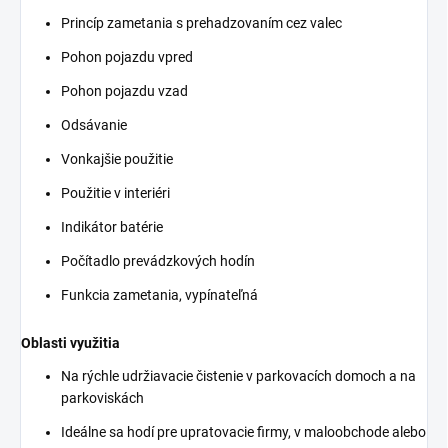
Princíp zametania s prehadzovaním cez valec
Pohon pojazdu vpred
Pohon pojazdu vzad
Odsávanie
Vonkajšie použitie
Použitie v interiéri
Indikátor batérie
Počítadlo prevádzkových hodín
Funkcia zametania, vypínateľná
Oblasti využitia
Na rýchle udržiavacie čistenie v parkovacích domoch a na
parkoviskách
Ideálne sa hodí pre upratovacie firmy, v maloobchode alebo