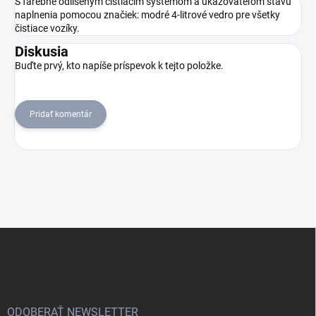
S farebne odlíšeným čistiacim systémom a ukazovateľom stavu
naplnenia pomocou značiek: modré 4-litrové vedro pre všetky
čistiace vozíky.
Diskusia
Buďte prvý, kto napíše príspevok k tejto položke.
Pridať komentár
Z
á
p
ä
t
i
ODOBERAŤ NEWSLETTER