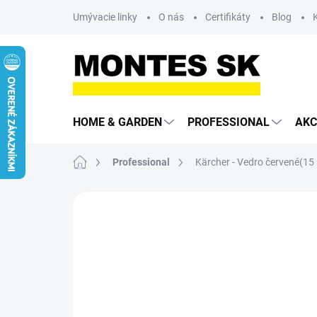
Prejsť
Umývacie linky
O nás
Certifikáty
Blog
na
obsah
HOME & GARDEN
PROFESSIONAL
AKC
Domov
Professional
Kärcher - Vedro červené(15 
Neohodnotené
Podrobnosti hodn