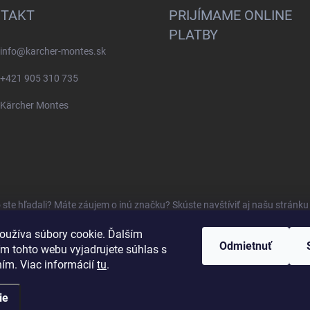
TAKT
PRIJÍMAME ONLINE
PLATBY
info
@
karcher-montes.sk
+421 905 310 735
Kärcher Montes
o ste hľadali? Máte záujem o inú značku? Skúste navštíviť aj našu stránk
oužíva súbory cookie. Ďalším
Odmietnuť
m tohto webu vyjadrujete súhlas s
ním. Viac informácií
tu
.
ie
dené.