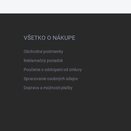
VŠETKO O NÁKUPE
Obchodné podmienky
Reklamačný poriadok
Poučenie o odstúpení od zmluvy
Spracovanie osobných údajov
Doprava a možnosti platby