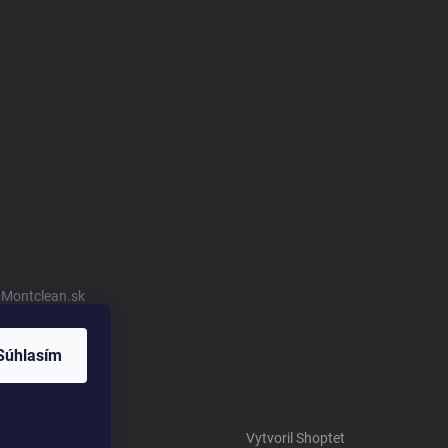
u Montclean.sk
Súhlasím
Vytvoril Shoptet