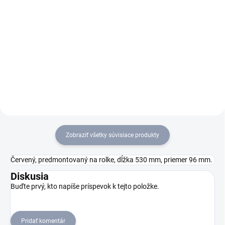
Do košíka
Do košíka
Kompaktný umývací automat
B 50 W Bp umývací stroj na
so stojacou obsluhou
podlahy. S hliníkovou stierkou,
s valcovou technikou,
lítium-iónovou batériou 80 Ah,
pracovnou šírkou 55 cm,
funkciou rýchleho nabíjania,
nádržou s objemom 40 l
dávkovacím systémom,
a polomerom otáčania cca 120
kefovou hlavou R 55 a...
cm. S eco režimom pre...
Zobraziť všetky súvisiace produkty
Červený, predmontovaný na rolke, dĺžka 530 mm, priemer 96 mm.
Diskusia
Buďte prvý, kto napíše príspevok k tejto položke.
Pridať komentár