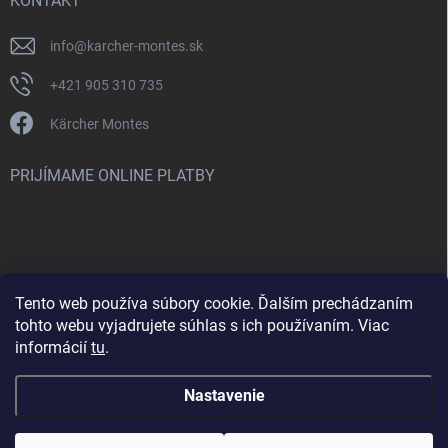
KONTAKT
info
@
karcher-montes.sk
+421 905 310 735
Kärcher Montes
PRIJÍMAME ONLINE PLATBY
Tento web používa súbory cookie. Ďalším prechádzaním
Nenašli ste čo ste hľadali? Máte záujem o inú značku? Skúste
tohto webu vyjadrujete súhlas s ich používaním. Viac
navštíviť aj našu stránku Montclean.sk
informácií
tu
.
Nastavenie