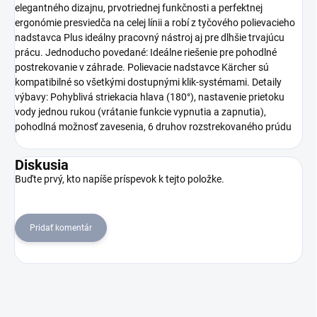
elegantného dizajnu, prvotriednej funkčnosti a perfektnej
ergonómie presviedča na celej línii a robí z tyčového polievacieho
nadstavca Plus ideálny pracovný nástroj aj pre dlhšie trvajúcu
prácu. Jednoducho povedané: Ideálne riešenie pre pohodlné
postrekovanie v záhrade. Polievacie nadstavce Kärcher sú
kompatibilné so všetkými dostupnými klik-systémami. Detaily
výbavy: Pohyblivá striekacia hlava (180°), nastavenie prietoku
vody jednou rukou (vrátanie funkcie vypnutia a zapnutia),
pohodlná možnosť zavesenia, 6 druhov rozstrekovaného prúdu
Diskusia
Buďte prvý, kto napíše príspevok k tejto položke.
Pridať komentár