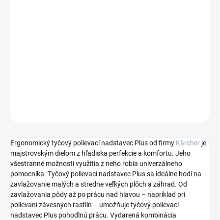
−
+
Pridať do košíka
Robustný, ergonomický tyčový polievací nadstavec v top výbave.
So 180° striekacou hlavou a 6 druhmi prúdu. Všestranné využitie
– od zavlažovania pôdy až po prácu nad výškou hlavy. Pre malé
a stredné plochy.
DETAILNÉ INFORMÁCIE
OPÝTAŤ SA
STRÁŽIŤ
Ergonomický tyčový polievací nadstavec Plus od firmy
Kärcher
je
majstrovským dielom z hľadiska perfekcie a komfortu. Jeho
všestranné možnosti využitia z neho robia univerzálneho
pomocníka. Tyčový polievací nadstavec Plus sa ideálne hodí na
zavlažovanie malých a stredne veľkých plôch a záhrad. Od
zavlažovania pôdy až po prácu nad hlavou – napríklad pri
polievaní závesných rastlín – umožňuje tyčový polievací
nadstavec Plus pohodlnú prácu. Vydarená kombinácia