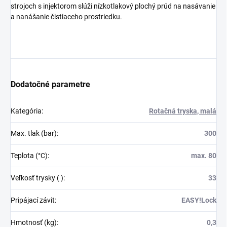
strojoch s injektorom slúži nízkotlakový plochý prúd na nasávanie
a nanášanie čistiaceho prostriedku.
Dodatočné parametre
Kategória
:
Rotačná tryska, malá
Max. tlak (bar)
:
300
Teplota (°C)
:
max. 80
Veľkosť trysky ( )
:
33
Pripájací závit
:
EASY!Lock
Hmotnosť (kg)
:
0,3