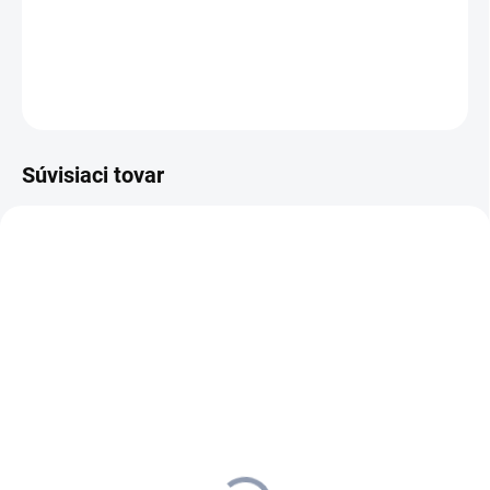
nasávanie a nanášanie čistiaceho prostriedku.
DETAILNÉ INFORMÁCIE
OPÝTAŤ SA
STRÁŽIŤ
Súvisiaci tovar
3-ROČNÁ PREDĹŽENÁ
AKCIA
1.150-970.0
1.150-932.0
ZÁRUKA
3-ROČNÁ PREDĹŽENÁ
ZÁRUKA
ZADARMO
ZADARMO
SKLADOM U DODÁVATEĽA (5-7
SKLADOM
PRAC. DNÍ)
Kärcher - HD 6/15 M Plus,
Kärcher - Studenovodný
1.150-932.0
vysokotlakový čistič HD
3 roky predĺžená záruka I 1 l
6/15 M Cage *EU, 1.150-
saponátu zdarma
894,50 €
970.0