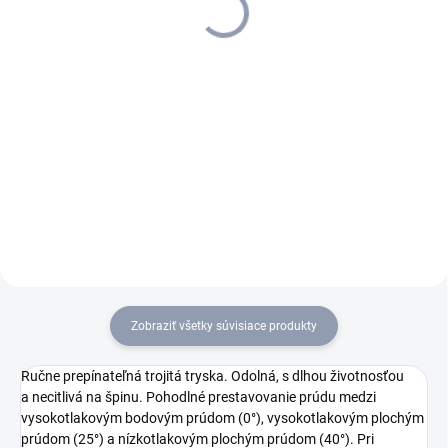
1 246,16 €
+ 3 roky predĺžená záruka
727,24 € bez DPH
1 013,14 € bez DPH
Do košíka
Do košíka
Vysokotlakový čistič HD 6/15
Veľmi odolný, mobilný
M Plus je mobilným
vysokotlakový čistič HD 6/15 M
pomocníkom s prevádzkou na
Cage s 3-piestovým axiálnym
striedavý prúd a 3-piestovým
čerpadlom a rámom z
axiálnym čerpadlom. Výhodou
oceľových rúrok na ochranu
4.112-024.05.763-015.0je
čerpadlovej jednotky, ktorý bol
vysoký čistiaci...
skonštruovaný na...
Zobraziť všetky súvisiace produkty
Ručne prepínateľná trojitá tryska. Odolná, s dlhou životnosťou
a necitlivá na špinu. Pohodlné prestavovanie prúdu medzi
vysokotlakovým bodovým prúdom (0°), vysokotlakovým plochým
prúdom (25°) a nízkotlakovým plochým prúdom (40°). Pri