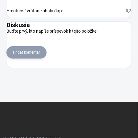
Hmotnosť vrátane obalu (kg)
:
0,3
Diskusia
Buďte prvý, kto napíše príspevok k tejto položke.
Pridať komentár
Z
á
p
ä
t