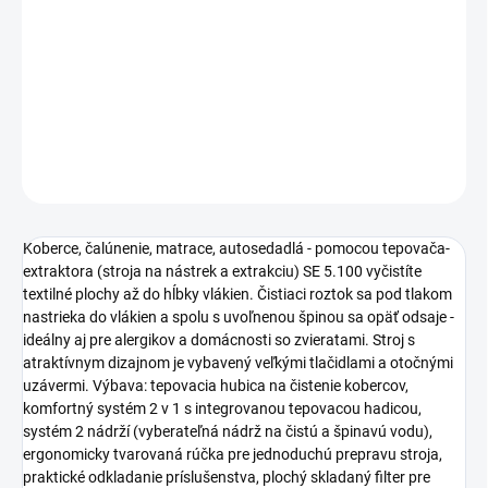
postará o čistotu textilných plôch, ktoré sú čisté až do hĺbky
vlákien. S komfortným systémom 2 v 1, systémom dvoch nádrží,
veľkými tlačidlami a šikovnými otočnými uzávermi. Použiteľný aj
ako mokro-suchý vysávač.
DETAILNÉ INFORMÁCIE
OPÝTAŤ SA
STRÁŽIŤ
Koberce, čalúnenie, matrace, autosedadlá - pomocou tepovača-
extraktora (stroja na nástrek a extrakciu) SE 5.100 vyčistíte
textilné plochy až do hĺbky vlákien. Čistiaci roztok sa pod tlakom
nastrieka do vlákien a spolu s uvoľnenou špinou sa opäť odsaje -
ideálny aj pre alergikov a domácnosti so zvieratami. Stroj s
atraktívnym dizajnom je vybavený veľkými tlačidlami a otočnými
uzávermi. Výbava: tepovacia hubica na čistenie kobercov,
komfortný systém 2 v 1 s integrovanou tepovacou hadicou,
systém 2 nádrží (vyberateľná nádrž na čistú a špinavú vodu),
ergonomicky tvarovaná rúčka pre jednoduchú prepravu stroja,
praktické odkladanie príslušenstva, plochý skladaný filter pre