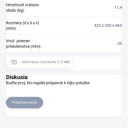
Hmotnosť vrátane
11,4
obalu (kg)
:
Rozmery (d x š x v)
422 x 320 x 465
(mm)
:
Vnút. priemer
35
príslušenstva (mm)
:
Informácia o produkte (1.8 MB)
Diskusia
Buďte prvý, kto napíše príspevok k tejto položke.
Pridať komentár