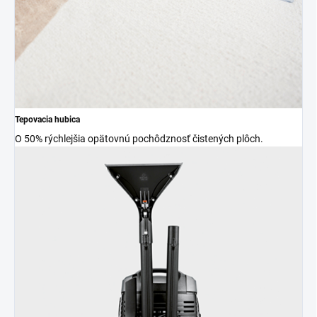
Tepovacia hubica
O 50% rýchlejšia opätovnú pochôdznosť čistených plôch.