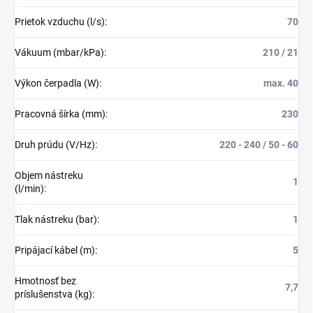
Prietok vzduchu (l/s)
:
70
Vákuum (mbar/kPa)
:
210 / 21
Výkon čerpadla (W)
:
max. 40
Pracovná šírka (mm)
:
230
Druh prúdu (V/Hz)
:
220 - 240 / 50 - 60
Objem nástreku
1
(l/min)
:
Tlak nástreku (bar)
:
1
Pripájací kábel (m)
:
5
Hmotnosť bez
7,7
príslušenstva (kg)
: