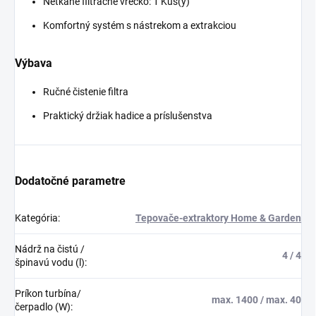
Netkané filtračné vrecko: 1 Kus(y)
Komfortný systém s nástrekom a extrakciou
Výbava
Ručné čistenie filtra
Praktický držiak hadice a príslušenstva
Dodatočné parametre
Kategória
:
Tepovače-extraktory Home & Garden
Nádrž na čistú /
4 / 4
špinavú vodu (l)
:
Príkon turbína/
max. 1400 / max. 40
čerpadlo (W)
: