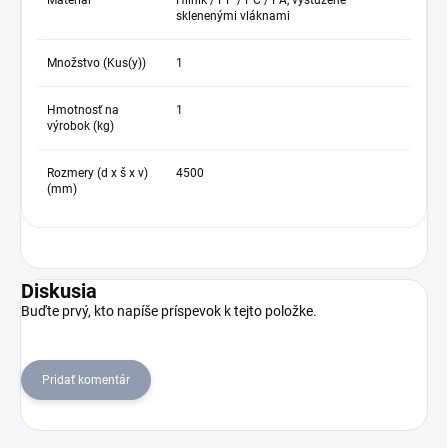
sklenenými vláknami
Množstvo (Kus(y))
1
Hmotnosť na
1
výrobok (kg)
Rozmery (d x š x v)
4500
(mm)
Diskusia
Buďte prvý, kto napíše príspevok k tejto položke.
Pridať komentár