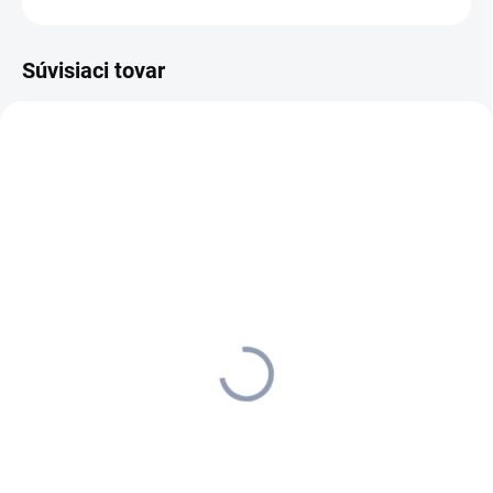
Súvisiaci tovar
3.345-144.0
MOMENTÁLNE NEDOSTUPNÉ
Kärcher - Rúčka na stierku
soft grip, 3.345-144.0
9,96 €
8,10 € bez DPH
Detail
Model soft grip pre jednoduchú