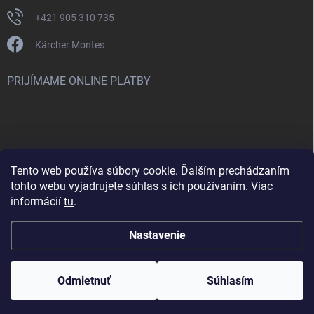
+421 905 310 735
Kärcher Montes
PRIJÍMAME ONLINE PLATBY
Tento web používa súbory cookie. Ďalším prechádzaním
Nenašli ste čo ste hľadali? Máte záujem o inú značku? Skúste
tohto webu vyjadrujete súhlas s ich používaním. Viac
navštíviť aj našu stránku Montclean.sk
informácií
tu
.
Nastavenie
Copyright 2026
karcher-montes.sk
. Všetky práva vyhradené.
Odmietnuť
Súhlasím
Vytvoril Shoptet