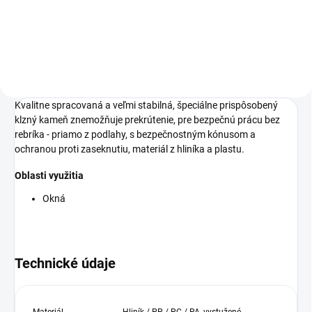
manipuláciu, jednoduchá
výmena lišty.
Kvalitne spracovaná a veľmi stabilná, špeciálne prispôsobený
klzný kameň znemožňuje prekrútenie, pre bezpečnú prácu bez
rebríka - priamo z podlahy, s bezpečnostným kónusom a
ochranou proti zaseknutiu, materiál z hliníka a plastu.
Oblasti využitia
Okná
Technické údaje
Materiál
Hliník / PP / PC / PA, vystužené