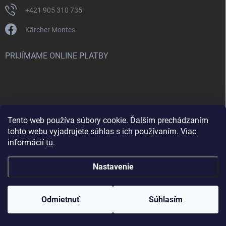
+421 905 310 735
Kärcher Montes
PRIJÍMAME ONLINE PLATBY
Tento web používa súbory cookie. Ďalším prechádzaním
Nenašli ste čo ste hľadali? Máte záujem o inú značku? Skúste
tohto webu vyjadrujete súhlas s ich používaním. Viac
navštíviť aj našu stránku Montclean.sk
informácií
tu
.
Nastavenie
Copyright 2026
karcher-montes.sk
. Všetky práva vyhradené.
Odmietnuť
Súhlasím
Vytvoril Shoptet