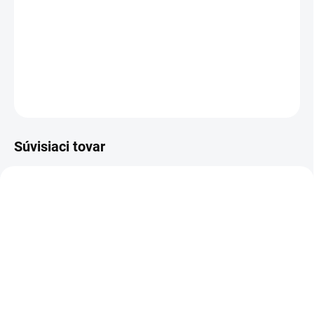
zanechávania šmúh. Je na báze alkoholu, vhodný aj na jemné
čistenie plastových povrchov. S certifikáciou environmentálnej
značky EÚ.
DETAILNÉ INFORMÁCIE
OPÝTAŤ SA
STRÁŽIŤ
Súvisiaci tovar
1.633-550.0
1.633-560.0
SKLADOM U DODÁVATEĽA (5-7
SKLADOM
PRAC. DNÍ)
Kärcher - WVP 10 Adv,
Kärcher - WVP10, 1.633-
1.633-560.0