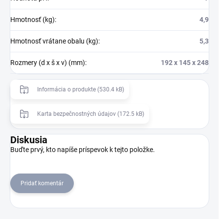
Hmotnosť (kg)
:
4,9
Hmotnosť vrátane obalu (kg)
:
5,3
Rozmery (d x š x v) (mm)
:
192 x 145 x 248
Informácia o produkte (530.4 kB)
Karta bezpečnostných údajov (172.5 kB)
Diskusia
Buďte prvý, kto napíše príspevok k tejto položke.
Pridať komentár