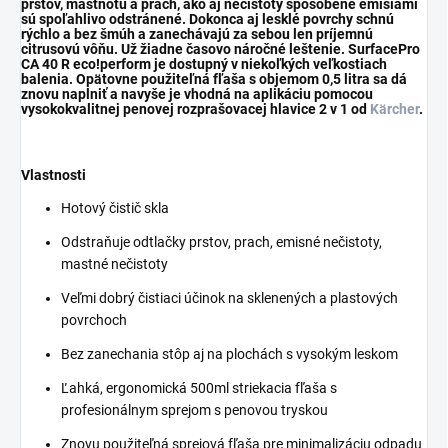
prstov, mastnotu a prach, ako aj nečistoty spôsobené emisiami
sú spoľahlivo odstránené. Dokonca aj lesklé povrchy schnú
rýchlo a bez šmúh a zanechávajú za sebou len príjemnú
citrusovú vôňu. Už žiadne časovo náročné leštenie. SurfacePro
CA 40 R eco!perform je dostupný v niekoľkých veľkostiach
balenia. Opätovne použiteľná fľaša s objemom 0,5 litra sa dá
znovu naplniť a navyše je vhodná na aplikáciu pomocou
vysokokvalitnej penovej rozprašovacej hlavice 2 v 1 od
Kärcher
.
Vlastnosti
Hotový čistič skla
Odstraňuje odtlačky prstov, prach, emisné nečistoty,
mastné nečistoty
Veľmi dobrý čistiaci účinok na sklenených a plastových
povrchoch
Bez zanechania stôp aj na plochách s vysokým leskom
Ľahká, ergonomická 500ml striekacia fľaša s
profesionálnym sprejom s penovou tryskou
Znovu použiteľná sprejová fľaša pre minimalizáciu odpadu