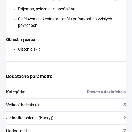
Príjemná, svieža citrusová vôňa
S gélovým zložením pre lepšiu priľnavosť na zvislých
povrchoch
Oblasti využitia
Čistenie skla
Dodatočné parametre
Kategória
:
Povrch a dezinfekcia
Veľkosť balenia (l)
:
5
Jednotka balenia (Kus(y))
:
2
Hodnota pH
:
7