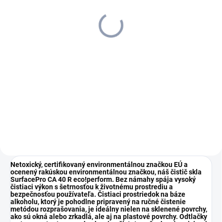
550.0
247 €
189,83 €
200,81 € bez DPH
154,33 € bez DPH
Do košíka
Do košíka
Kärcher WVP 10 Adv je
Pre hladké povrchy od okien až
profesionálny batériový čistič
po dlaždice: Batériový vysávač
určený na efektívne čistenie
okien WVP 10 sa postará o
hladkých povrchov v akejkoľvek
výsledky bež šmúh, pohodlne
polohe. Zariadenie ponúka
sa drží v ruke a umožňuje
výdrž batérie (min): 35,
dokonca i prácu nad hlavou.
pracovnú...
Netoxický, certifikovaný environmentálnou značkou EÚ a
ocenený rakúskou environmentálnou značkou, náš čistič skla
SurfacePro CA 40 R eco!perform. Bez námahy spája vysoký
čistiaci výkon s šetrnosťou k životnému prostrediu a
bezpečnosťou používateľa. Čistiaci prostriedok na báze
alkoholu, ktorý je pohodlne pripravený na ručné čistenie
metódou rozprašovania, je ideálny nielen na sklenené povrchy,
ako sú okná alebo zrkadlá, ale aj na plastové povrchy. Odtlačky