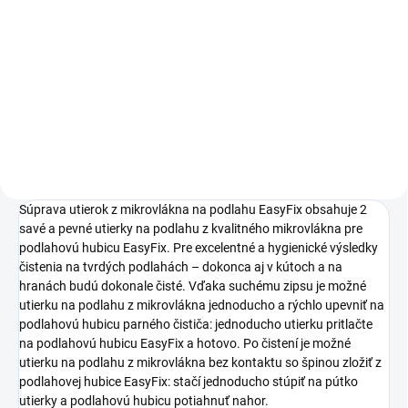
SC 3 Upright EasyFix sa
obsluhuje mimoriadne ľahko a
dá sa použiť na tvrdé podlahy.
Dôkladným vyčistením sa z
typických tvrdých povrchov pre
domácnosť odstráni až
99,999%...
Súprava utierok z mikrovlákna na podlahu EasyFix obsahuje 2
savé a pevné utierky na podlahu z kvalitného mikrovlákna pre
podlahovú hubicu EasyFix. Pre excelentné a hygienické výsledky
čistenia na tvrdých podlahách – dokonca aj v kútoch a na
hranách budú dokonale čisté. Vďaka suchému zipsu je možné
utierku na podlahu z mikrovlákna jednoducho a rýchlo upevniť na
podlahovú hubicu parného čističa: jednoducho utierku pritlačte
na podlahovú hubicu EasyFix a hotovo. Po čistení je možné
utierku na podlahu z mikrovlákna bez kontaktu so špinou zložiť z
podlahovej hubice EasyFix: stačí jednoducho stúpiť na pútko
utierky a podlahovú hubicu potiahnuť nahor.