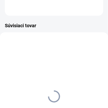
OPÝTAŤ SA
STRÁŽIŤ
Súvisiaci tovar
1.513-300.0
MOMENTÁLNE NEDOSTUPNÉ
Kärcher - Parný mop SC 3
Upright EasyFix, 1.513-
300.0
156,23 €
127,02 € bez DPH
Detail