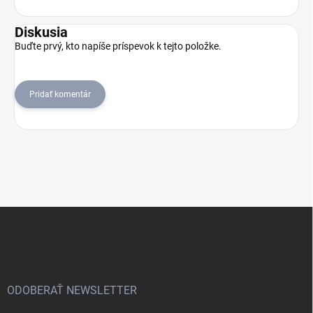
Diskusia
Buďte prvý, kto napíše príspevok k tejto položke.
Pridať komentár
Z
á
p
ä
t
i
ODOBERAŤ NEWSLETTER
e