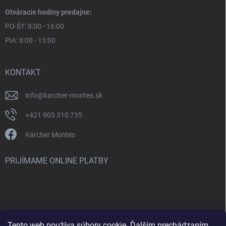
Otváracie hodiny predajne:
PO-ŠT: 8:00 - 16:00
PIA: 8:00 - 13:00
KONTAKT
info
@
karcher-montes.sk
+421 905 310 735
Kärcher Montes
PRIJÍMAME ONLINE PLATBY
Tento web používa súbory cookie. Ďalším prechádzaním