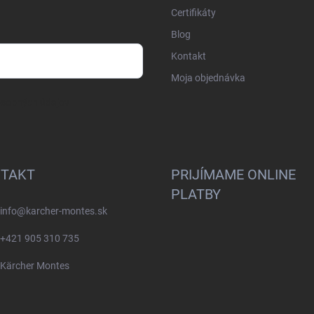
Certifikáty
Blog
Kontakt
Moja objednávka
osobných údajov
TAKT
PRIJÍMAME ONLINE
PLATBY
info
@
karcher-montes.sk
+421 905 310 735
Kärcher Montes