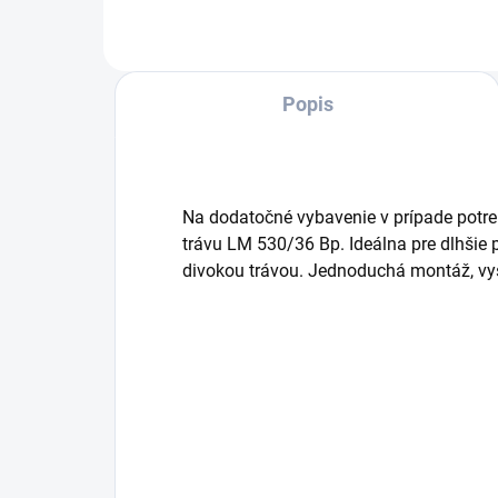
Flexibilné využitie, nízka...
použ
výf
Popis
Na dodatočné vybavenie v prípade potr
trávu LM 530/36 Bp. Ideálna pre dlhšie 
divokou trávou. Jednoduchá montáž, vys