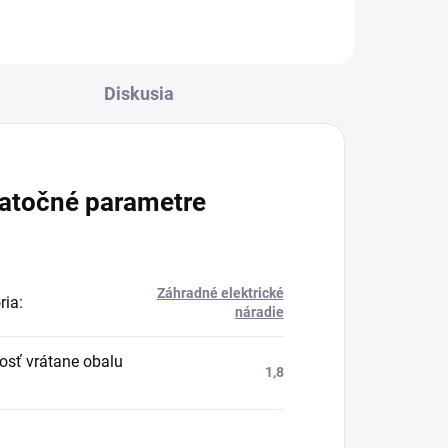
Diskusia
atočné parametre
Záhradné elektrické
ria
:
náradie
sť vrátane obalu
1,8