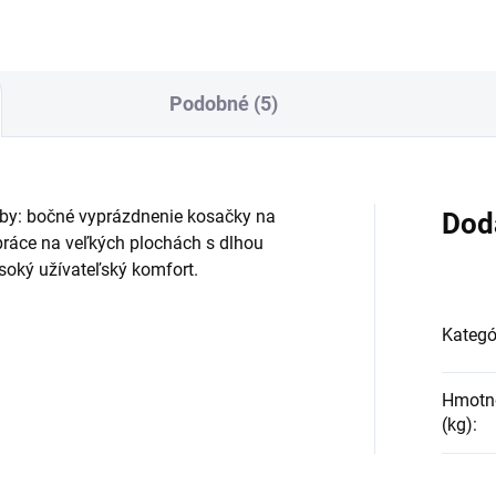
itie, tichá prevádzka bez
ukových...
Podobné (5)
eby: bočné vyprázdnenie kosačky na
Dod
práce na veľkých plochách s dlhou
oký užívateľský komfort.
Kategó
Hmotno
(kg)
: