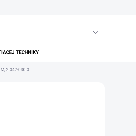
PRÁZDNY KOŠÍK
NÁKUPNÝ
KOŠÍK
TIACEJ TECHNIKY
LM, 2.042-030.0
5-7 PRAC. DNÍ)