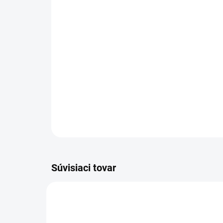
Súvisiaci tovar
1.042-501.0