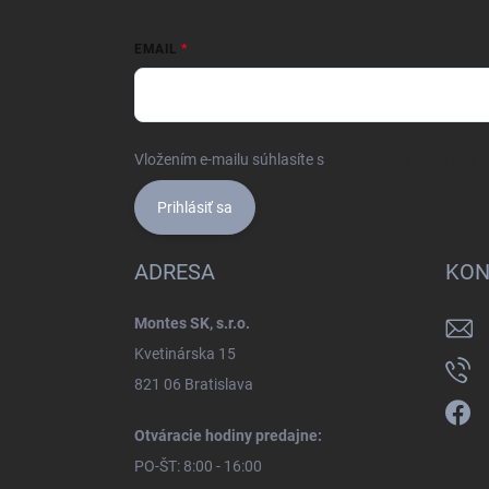
EMAIL
Vložením e-mailu súhlasíte s
podmienkami ochrany 
Prihlásiť sa
ADRESA
KON
Montes SK, s.r.o.
Kvetinárska 15
821 06 Bratislava
Otváracie hodiny predajne:
PO-ŠT: 8:00 - 16:00