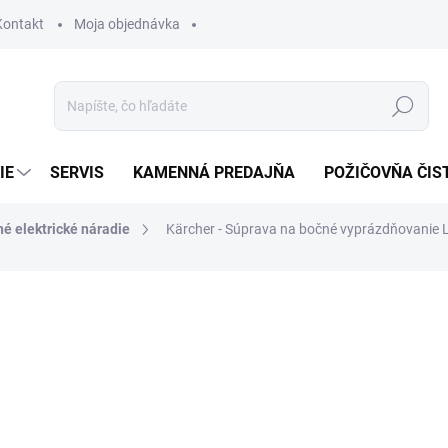
Kontakt
Moja objednávka
Hľadať
IE
SERVIS
KAMENNÁ PREDAJŇA
POŽIČOVŇA ČIS
é elektrické náradie
Kärcher - Súprava na bočné vyprázdňovanie 
otenia
67,24 €
54,67 € bez DPH
Jednotková
SKLADOM U DODÁVATEĽA (
cena: