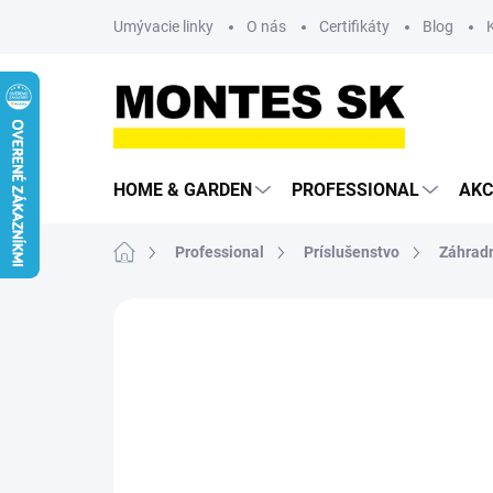
Prejsť
Umývacie linky
O nás
Certifikáty
Blog
na
obsah
HOME & GARDEN
PROFESSIONAL
AKC
Domov
Professional
Príslušenstvo
Záhradn
Neohodnotené
Podrobnosti hodn