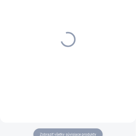
SKLADOM
SKLADOM
Kärcher - Parný Čistič SC 4
Kärcher - Parný čistič SC 3
Deluxe, 1.513-460.0
Deluxe, 1.513-430.0
327 €
197,90 €
265,85 € bez DPH
160,89 € bez DPH
Do košíka
Do košíka
SC 4 Deluxe s osvetleným LED
Zahriatie len za 30 sekúnd: SC
pásikom a dokonalým úložným
3 Deluxe s osvetleným LED
priestorom na príslušenstvo
pásikom a dokonalým úložným
čistí pohodlne a bez prerušenia
priestorom na príslušenstvo
vďaka trvalo doplňovateľnej a
čistí bez prerušenia vďaka
odnímateľnej nádržke na
doplniteľnej nádržke na vodu....
vodu....
Zobraziť všetky súvisiace produkty