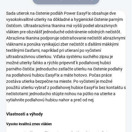
Sada utierok na čistenie podláh Power
EasyFix
obsahuje dve
vysokokvalitné utierky na dôkladné a hygienické čistenie parným
čističom. Ultraabrazívna tkanina má vyšší podiel abrazívnych
vlákien pre obzvlášť jednoduché odstránenie odolných nečistôt.
Abrazívna tkanina podporuje odstraňovanie nečistôt abrazívnymi
vláknami a ponúka vynikajúci zber nečistôt s ďalšími mäkkými
textilnými časťami, napríklad pri utieraní po vyčistení
ultraabrazívnou utierkou. Vďaka systému suchého zipsu je
možné utierky ľahko a rýchlo pripevniť k podlahovej hubici
parného čističa: jednoducho zatlačte utierku na čistenie podlahy
na podlahovú hubicu
EasyFix
a máte hotovo. Počas práce
zostáva utierka bezpečne na mieste. Po vyčistení je možné
použitú utierku vybrať z podlahovej hubice
EasyFix
bez kontaktu s
nečistotami: jednoducho stúpte nohou na pútko na utierke a
vytiahnite podlahovú hubicu nahor a preč od nej.
Vlastnosti a výhody
Vysoko kvalitná zmes vlákien