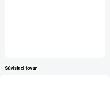
cena:
−
+
Pridať do košíka
D
ve utierky pre dôkladné a hygienické čistenie tvrdých podláh so
stredne odolnými až odolnými nečistotami.
DETAILNÉ INFORMÁCIE
OPÝTAŤ SA
STRÁŽIŤ
Súvisiaci tovar
1.513-460.0
1.513-430.0