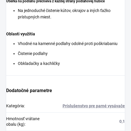
Utierka na podlahu prečnieva z každej strany podlahovej hubice
Na jednoduché čistenie kútov, okrajov a iných ťažko
prístupných miest.
Oblasti využitia
Vhodné na kamenné podlahy odolné proti poškriabaniu
Čistenie podlahy
Obkladačky a kachličky
Dodatočné parametre
Kategória
:
Príslušenstvo pre parné vysávače
Hmotnosť vrátane
0,1
obalu (kg)
: