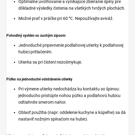
Optimálne uvoľňovanie a vynikajúce zbieranie špiny pre
dôkladné výsledky čistenia na všetkých tvrdých plochách.
Možné prať v práčke pri 60 ℃. Nepoužívajte aviváž.
Pohodlný systém so suchým zipsom
Jednoduché pripevnenie podlahovej utierky k podlahovej
hubici pritlačením.
Utierka sa pri čistení nezošmykuje.
Pútko na jednoduché odstránenie utierky
Pri výmene utierky nedochádza ku kontaktu so špinou:
jednoducho pristúpte nohou pútko a podlahovú hubicu
odtiahnite smerom nahor.
Oblasť použitia (napr. oddelenie kuchyne a kúpeľne) sa dá
nastaviť nožným spínačom na hubici.