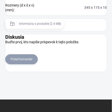
Rozmery (d x š x v)
345 x 115 x 10
(mm)
:
Informácia o produkte (2.4 MB)
Diskusia
Buďte prvý, kto napíše príspevok k tejto položke.
Pridať komentár
Z
á