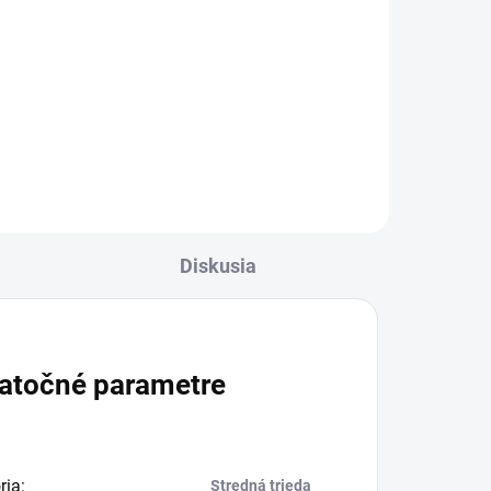
Do košíka
mm,
Bezstupňové prestavovanie
ohybu pracovného nadstavca v
rozsahu 20° - 140°. Obzvlášť
vhodný na čistenie ťažko
prístupných miest, ako sú napr.
strešné žľaby, strechy áut,
podvozky...
Diskusia
atočné parametre
ria
:
Stredná trieda