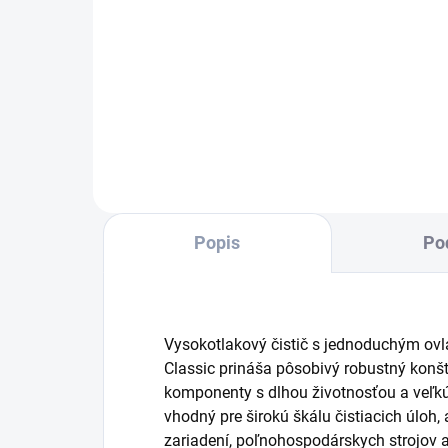
Bez únavy namiesto
Pra
vynakladanie veľkej sily:
oto
Vysokotlaková
pištoľ EASY!Force využíva spätnú
nárazovú silu vysokotlakového
prúdu a znižuje tým silu potrebnú
na udržanie...
Popis
Po
Vysokotlakový čistič s jednoduchým ov
Classic prináša pôsobivý robustný konšt
komponenty s dlhou životnosťou a veľkú v
vhodný pre širokú škálu čistiacich úloh, 
zariadení, poľnohospodárskych strojov a 