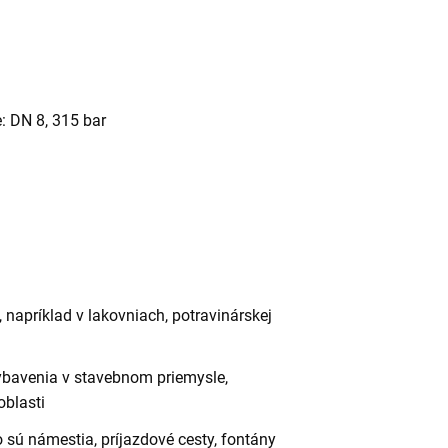
: DN 8, 315 bar
, napríklad v lakovniach, potravinárskej
vybavenia v stavebnom priemysle,
blasti
o sú námestia, príjazdové cesty, fontány