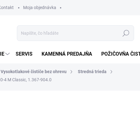
Kontakt
Moja objednávka
Hľadať
IE
SERVIS
KAMENNÁ PREDAJŇA
POŽIČOVŇA ČIS
Vysokotlakové čističe bez ohrevu
Stredná trieda
0-4 M Classic, 1.367-904.0
otenia
1 777,35 €
1 6
ZADARMO
1 361,85 € bez DPH
Jednotková
SKLADOM U DODÁVATEĽA (