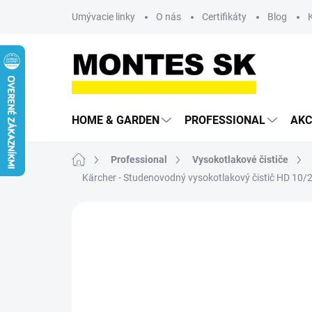
Prejsť
Umývacie linky
O nás
Certifikáty
Blog
na
obsah
HOME & GARDEN
PROFESSIONAL
AKC
Domov
Professional
Vysokotlakové čističe
Kärcher - Studenovodný vysokotlakový čistič HD 10/2
Neohodnotené
Podrobnosti hodn