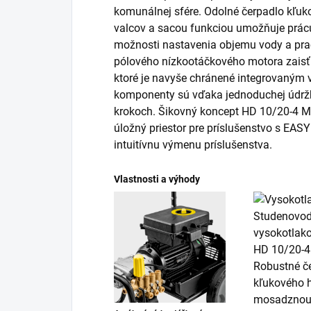
komunálnej sfére. Odolné čerpadlo kľu
valcov a sacou funkciou umožňuje prácu
možnosti nastavenia objemu vody a prac
pólového nízkootáčkového motora zaisťu
ktoré je navyše chránené integrovaným v
komponenty sú vďaka jednoduchej údržb
krokoch. Šikovný koncept HD 10/20-4 M
úložný priestor pre príslušenstvo s
EASY
intuitívnu výmenu príslušenstva.
Vlastnosti a výhody