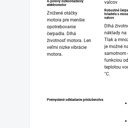
4-pólový nízkootáčkový
elektromotor
Robustné čerpa
Znížené otáčky
hriadeľa s mos
valcov
motora pre menšie
Dlhá životn
opotrebovanie
náklady na 
čerpadla. Dlhá
Tlak a mno
životnosť motora. Len
je možné na
veľmi nízke vibrácie
samotnom č
motora.
funkciou o
teplotou vo
°C.
Premyslené odkladanie príslušenstva