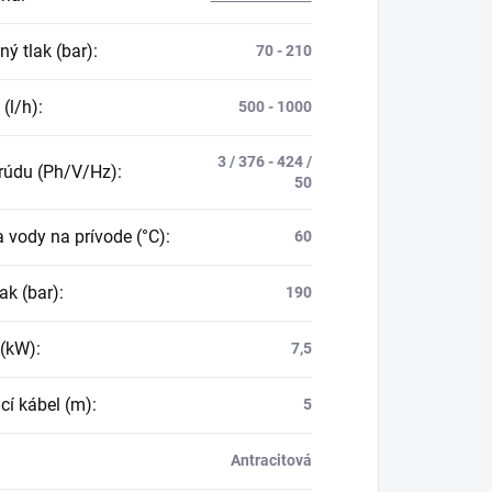
ý tlak (bar)
:
70 - 210
 (l/h)
:
500 - 1000
3 / 376 - 424 /
rúdu (Ph/V/Hz)
:
50
a vody na prívode (°C)
:
60
ak (bar)
:
190
 (kW)
:
7,5
cí kábel (m)
:
5
Antracitová