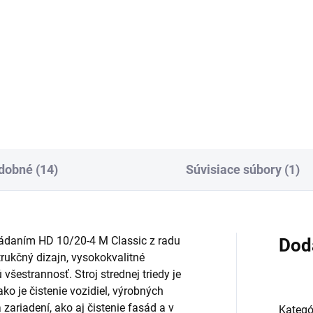
covný nadstavec, 840 mm,
Pracovný nadstavec, 1 050 
čný, ergonomický
otočný, ergonomický
dobné (14)
Súvisiace súbory (1)
ládaním HD 10/20-4 M Classic z radu
Dod
rukčný dizajn, vysokokvalitné
šestrannosť. Stroj strednej triedy je
ako je čistenie vozidiel, výrobných
zariadení, ako aj čistenie fasád a v
Kategó