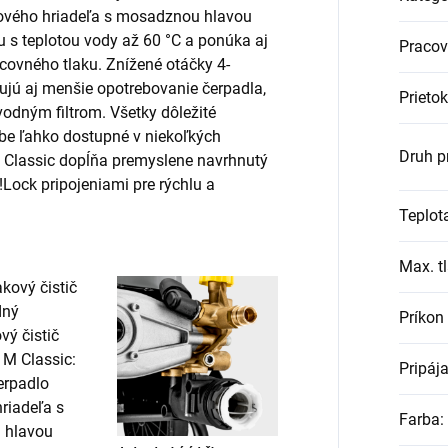
kového hriadeľa s mosadznou hlavou
 s teplotou vody až 60 °C a ponúka aj
Pracovn
ovného tlaku. Znížené otáčky 4-
jú aj menšie opotrebovanie čerpadla,
Prietok
odným filtrom. Všetky dôležité
e ľahko dostupné v niekoľkých
Druh p
 Classic dopĺňa premyslene navrhnutý
!Lock
pripojeniami pre rýchlu a
Teplot
Max. tl
Príkon
Pripája
Farba
: