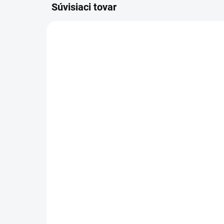
Súvisiaci tovar
4.118-005.0
SKLADOM
Kärcher - Vysokotlaková
Kä
pištoľ EASY!Force
na
Advanced, 4.118-005.0
oto
181,20 €
13
147,32 € bez DPH
112
Do košíka