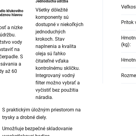
Jednoduchá údržba
Veľkos
Všetky dôležité
dlo kľukového
adznou hlavou
komponenty sú
Prítok
dostupné v niekoľkých
osť a nízke
jednoduchých
údržbu.
Hmotno
krokoch. Stav
žstvo vody
(kg)
:
naplnenia a kvalita
staviť na
oleja sú ľahko
erpadle. S
Hmotno
čitateľné vďaka
dsávania a
kontrolnému sklíčku.
dy až 60
Rozmer
Integrovaný vodný
filter možno vybrať a
vyčistiť bez použitia
náradia.
S praktickým úložným priestorom na
trysky a drobné diely.
Umožňuje bezpečné skladovanie