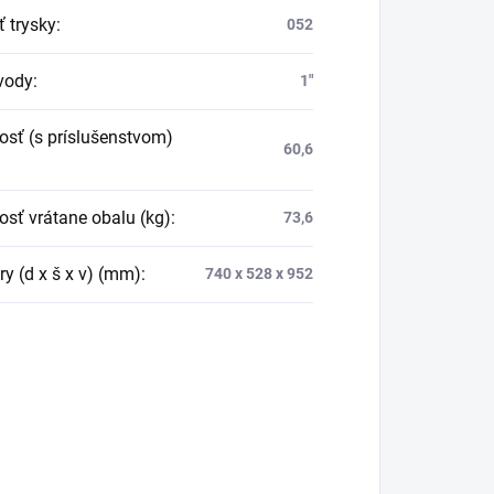
ť trysky
:
052
 vody
:
1″
sť (s príslušenstvom)
60,6
sť vrátane obalu (kg)
:
73,6
y (d x š x v) (mm)
:
740 x 528 x 952