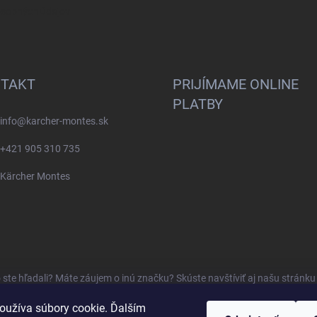
osobných údajov
TAKT
PRIJÍMAME ONLINE
PLATBY
info
@
karcher-montes.sk
+421 905 310 735
Kärcher Montes
o ste hľadali? Máte záujem o inú značku? Skúste navštíviť aj našu stránk
oužíva súbory cookie. Ďalším