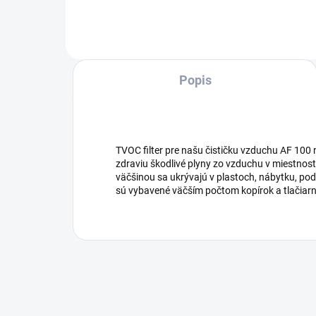
spoľahlivé odstránenie
patogénov a aerosólov zo
vzduchu v miestnosti.
Popis
TVOC filter pre našu čističku vzduchu AF 100
zdraviu škodlivé plyny zo vzduchu v miestnost
väčšinou sa ukrývajú v plastoch, nábytku, pod
sú vybavené väčším počtom kopírok a tlačiarní