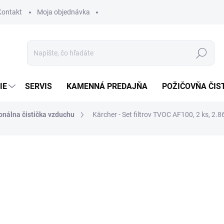
Kontakt
Moja objednávka
Hľadať
IE
SERVIS
KAMENNÁ PREDAJŇA
POŽIČOVŇA ČIS
onálna čistička vzduchu
Kärcher - Set filtrov TVOC AF100, 2 ks, 2.
otenia
195,70 €
159,11 € bez DPH
Jednotková
SKLADOM U DODÁVATEĽA (
cena: