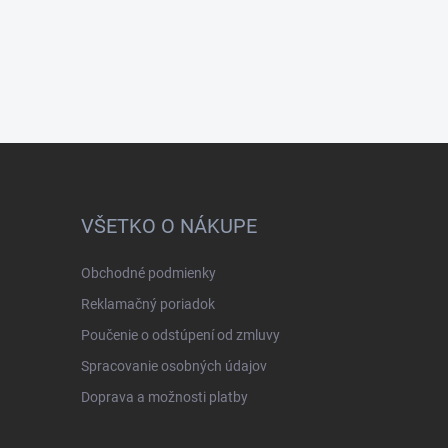
VŠETKO O NÁKUPE
Obchodné podmienky
Reklamačný poriadok
Poučenie o odstúpení od zmluvy
Spracovanie osobných údajov
Doprava a možnosti platby