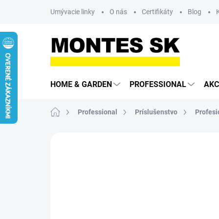
Prejsť
Umývacie linky
O nás
Certifikáty
Blog
na
obsah
HOME & GARDEN
PROFESSIONAL
AKC
Domov
Professional
Príslušenstvo
Profesi
Neohodnotené
Podrobnosti hodn