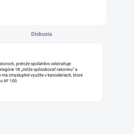
Diskusia
toroch, pretože spoľahlivo odstraňuje
 kategórie 1B „môže spôsobovať rakovinu“ a
o má zmysluplné využite v kanceláriách, ktoré
hu AF 100.