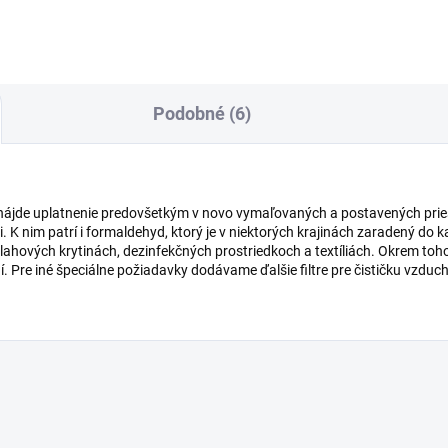
Podobné (6)
 nájde uplatnenie predovšetkým v novo vymaľovaných a postavených pries
i. K nim patrí i formaldehyd, ktorý je v niektorých krajinách zaradený do
lahových krytinách, dezinfekčných prostriedkoch a textíliách. Okrem toh
. Pre iné špeciálne požiadavky dodávame ďalšie filtre pre čističku vzduc