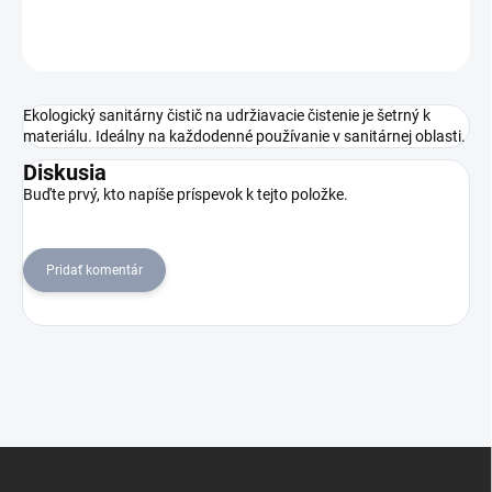
OPÝTAŤ SA
STRÁŽIŤ
Ekologický sanitárny čistič na udržiavacie čistenie je šetrný k
materiálu. Ideálny na každodenné používanie v sanitárnej oblasti.
Diskusia
Buďte prvý, kto napíše príspevok k tejto položke.
Pridať komentár
Z
á