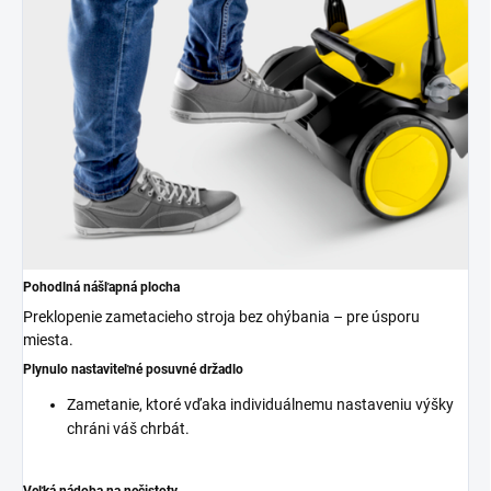
Pohodlná nášľapná plocha
Preklopenie zametacieho stroja bez ohýbania – pre úsporu
miesta.
Plynulo nastaviteľné posuvné držadlo
Zametanie, ktoré vďaka individuálnemu nastaveniu výšky
chráni váš chrbát.
Veľká nádoba na nečistoty