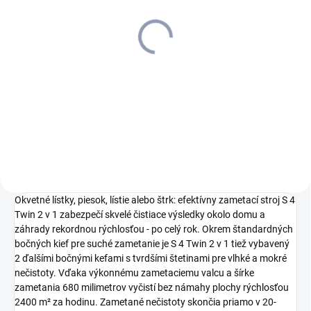
PRAC. DNÍ)
Kärcher - Bočná kefa na
vlhké zametanie S4,
2.644-032.0
29,53 €
24,01 € bez DPH
Do košíka
Okvetné lístky, piesok, lístie alebo štrk: efektívny zametací stroj S 4
Twin 2 v 1 zabezpečí skvelé čistiace výsledky okolo domu a
záhrady rekordnou rýchlosťou - po celý rok. Okrem štandardných
bočných kief pre suché zametanie je S 4 Twin 2 v 1 tiež vybavený
2 ďalšími bočnými kefami s tvrdšími štetinami pre vlhké a mokré
nečistoty. Vďaka výkonnému zametaciemu valcu a šírke
zametania 680 milimetrov vyčistí bez námahy plochy rýchlosťou
2400 m² za hodinu. Zametané nečistoty skončia priamo v 20-