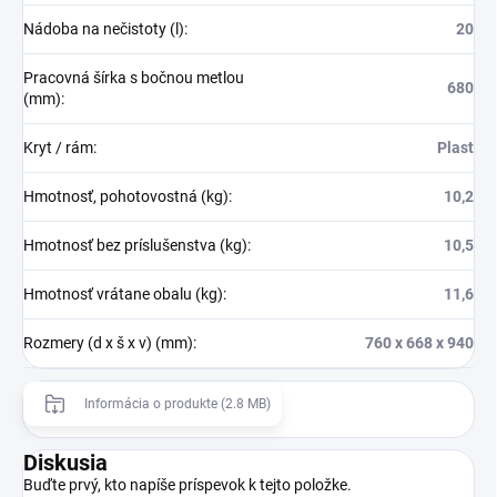
Nádoba na nečistoty (l)
:
20
Pracovná šírka s bočnou metlou
680
(mm)
:
Kryt / rám
:
Plast
Hmotnosť, pohotovostná (kg)
:
10,2
Hmotnosť bez príslušenstva (kg)
:
10,5
Hmotnosť vrátane obalu (kg)
:
11,6
Rozmery (d x š x v) (mm)
:
760 x 668 x 940
Informácia o produkte (2.8 MB)
Diskusia
Buďte prvý, kto napíše príspevok k tejto položke.