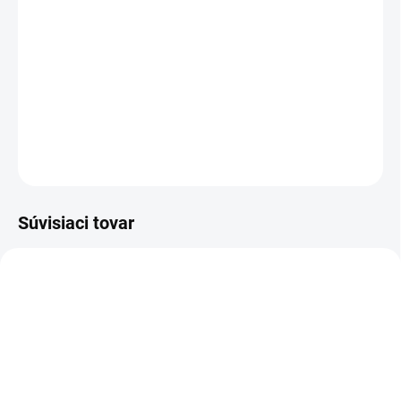
−
+
Pridať do košíka
Zametací stroj je vybavený špeciálnymi bočnými kefam. S 4 Twin 2
v 1 so šírkou zametania 680 mm je ideálny na celoročné použitie.
DETAILNÉ INFORMÁCIE
OPÝTAŤ SA
STRÁŽIŤ
Súvisiaci tovar
2.644-032.0
SKLADOM U DODÁVATEĽA (5-7