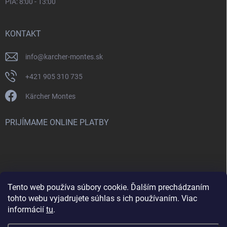
PIA: 8:00 - 13:00
KONTAKT
info
@
karcher-montes.sk
+421 905 310 735
Kärcher Montes
PRIJÍMAME ONLINE PLATBY
Tento web používa súbory cookie. Ďalším prechádzaním
Nenašli ste čo ste hľadali? Máte záujem o inú značku? Skúste
tohto webu vyjadrujete súhlas s ich používaním. Viac
navštíviť aj našu stránku Montclean.sk
informácií
tu
.