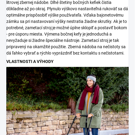
litrovej zbernej nádobe. Dlhé štetiny bočných kefiek čistia
dôkladne až po okraj. Plynulo výškovo nastaviteľná rukoväť sa dá
optimálne prispôsobiť výške používateľa. Vďaka bajonetovému
zámku sa pri nastavovaní výšky nestratia žiadne skrutky. Ak je to
potrebné, zametací stroj je možné úplne sklopiť a postaviť bokom
- pre úsporu miesta. Výmena bočnej kefy je jednoduchá a
nevyžaduje si žiadne špeciálne nástroje. Zametací stroj je tak
pripravený na okamžité použitie. Zberná nádoba na nečistoty sa
dá ľahko vybrať a rýchlo vyprázdniť bez kontaktu s nečistotami.
VLASTNOSTI A VÝHODY