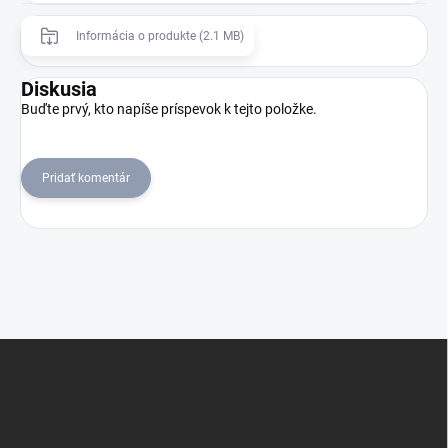
Informácia o produkte (2.1 MB)
Diskusia
Buďte prvý, kto napíše príspevok k tejto položke.
Pridať komentár
Z
á
p
ä
t