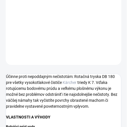
−
+
Pridať do košíka
Výkonná rotačná tryska pre vysokotlakové čističe triedy K 7.
Vhodná na nepoddajné nečistoty a povrchy obrastené machom a
vystavené vplyvom poveternostných podmienok.
DETAILNÉ INFORMÁCIE
OPÝTAŤ SA
STRÁŽIŤ
Účinne proti nepoddajným nečistotám: Rotačná tryska DB 180
pre všetky vysokotlakové čističe
Kärcher
triedy K 7. Vďaka
rotujúcemu bodovému prúdu a veľkému plošnému výkonu je
možné bez problémov odstrániť i tie najodolnejšie nečistoty. Bez
väčšej námahy tak vyčistíte povrchy obrastené machom či
pravidelne vystavené poveternostným vplyvom.
VLASTNOSTI A VÝHODY
Rotujúci prúd vody