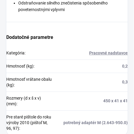
Odstraňovanie silného znečistenia spôsobeného
poveternostnými vplyvmi
Dodatočné parametre
Kategória
:
Pracovné nadstavce
Hmotnosť (kg)
:
0,2
Hmotnosť vrátane obalu
0,3
(kg)
:
Rozmery (d x š x v)
450 x 41 x 41
(mm)
:
Pre staré pištole do roku
výroby 2010 (pištoľ M,
potrebný adaptér M (2.643-950.0)
96, 97)
: