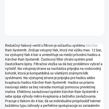
−
+
Pridať do košíka
DETAILNÉ INFORMÁCIE
OPÝTAŤ SA
STRÁŽIŤ
Redukčný tlakový ventil s filtrom je súčasťou systému
Kärcher
Rain System®. Znižuje vstupný tlak, ktorý má výšku max. 12 bar,
na výstupný tlak 4 bar a umiestňuje sa medzi prívodnú hadicu a
Kärcher Rain System®. Časticový filter chráni systém pred
čiastočkami špiny. Filtračná vložka sa dá bez problémov vybrať a
vyčistiť. Na vstupnej strane sa nachádza prípojka na vodovodný
kohútik, ktorá je kompatibilná so všetkými známymi klik
systémami. Na výstupnej strane je prípojka pre hadicu alebo
kvapkaciu hadicu Kärcher Rain System®. Hadice sa priamo
nasúvajú alebo sa bez náradia montujú pomocou prevlečnej
matice. Efektívny zavlažovací systém Kärcher Rain System® v
sebe spája výhody mikro-kvapkania a bežného zavlažovania.
Pracuje s tlakom do 4 bar, dá sa individuálne prispôsobiť takmer
každému typu záhrady a perfektne spolupracuje so zariadením