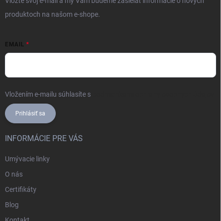
Vložte svoj e-mail a my Vám budeme zasielať informácie o nových
produktoch na našom e-shope.
EMAIL
Vložením e-mailu súhlasíte s
podmienkami ochrany osobných údajov
Prihlásiť sa
INFORMÁCIE PRE VÁS
Umývacie linky
O nás
Certifikáty
Blog
Kontakt