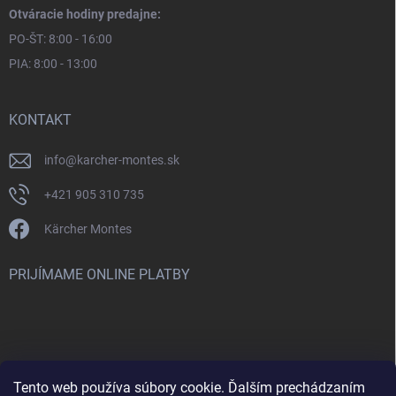
Otváracie hodiny predajne:
PO-ŠT: 8:00 - 16:00
PIA: 8:00 - 13:00
KONTAKT
info
@
karcher-montes.sk
+421 905 310 735
Kärcher Montes
PRIJÍMAME ONLINE PLATBY
Tento web používa súbory cookie. Ďalším prechádzaním
Nenašli ste čo ste hľadali? Máte záujem o inú značku? Skúste