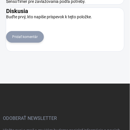
SensoTimer pre zavlažovania podľa potreby.
Diskusia
Buďte prvý, kto napíše príspevok k tejto položke.
Pridať komentár
Z
á
p
ä
t
i
ODOBERAŤ NEWSLETTER
e