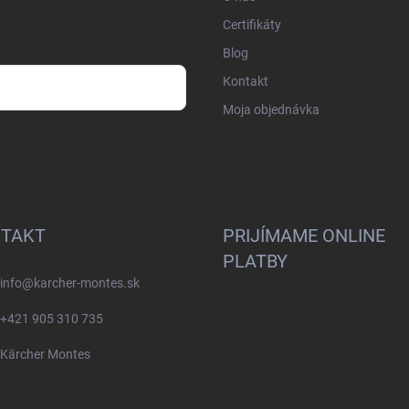
Certifikáty
Blog
Kontakt
Moja objednávka
osobných údajov
TAKT
PRIJÍMAME ONLINE
PLATBY
info
@
karcher-montes.sk
+421 905 310 735
Kärcher Montes