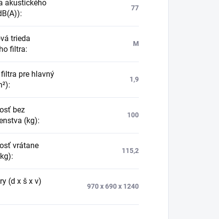
a akustického
77
dB(A))
:
vá trieda
M
o filtra
:
filtra pre hlavný
1,9
m²)
:
osť bez
100
enstva (kg)
:
sť vrátane
115,2
(kg)
:
 (d x š x v)
970 x 690 x 1240