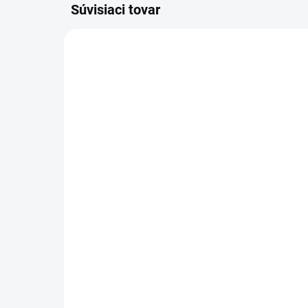
Súvisiaci tovar
6.907-276.0
SKLADOM U DODÁVATEĽA (5-7
PRAC. DNÍ)
Kär
Kärcher - Plochý
skl
skladaný filter papierový,
6.
6.907-276.0
13
55,59 €
106
45,20 € bez DPH