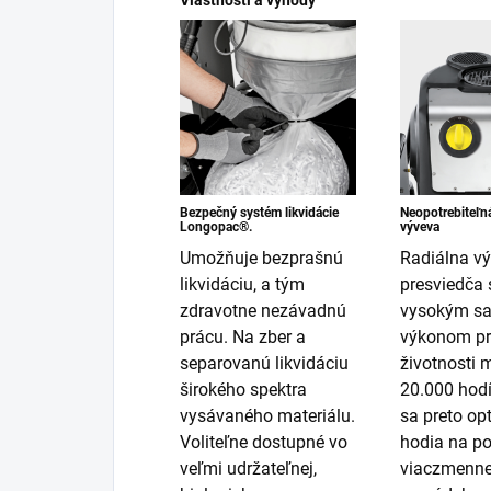
Bezpečný systém likvidácie
Neopotrebiteľná
Longopac®.
výveva
Umožňuje bezprašnú
Radiálna v
likvidáciu, a tým
presviedča 
zdravotne nezávadnú
vysokým s
prácu. Na zber a
výkonom pri
separovanú likvidáciu
životnosti 
širokého spektra
20.000 hodí
vysávaného materiálu.
sa preto op
Voliteľne dostupné vo
hodia na po
veľmi udržateľnej,
viaczmenne