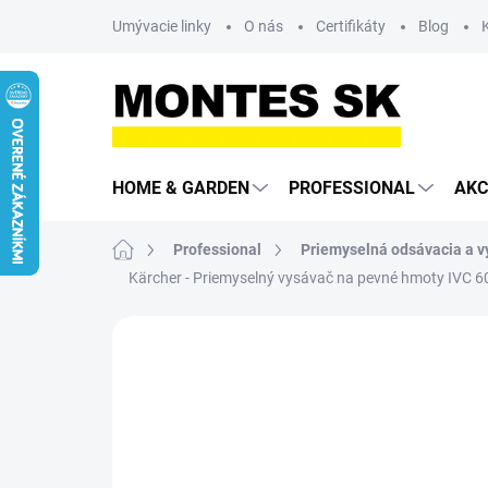
Prejsť
Umývacie linky
O nás
Certifikáty
Blog
na
obsah
HOME & GARDEN
PROFESSIONAL
AKC
Domov
Professional
Priemyselná odsávacia a v
Kärcher - Priemyselný vysávač na pevné hmoty IVC 6
Neohodnotené
Podrobnosti hodn