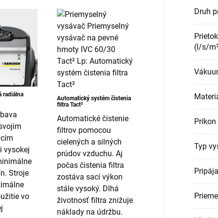
Druh p
Prieto
(l/s/m
Vákuu
 radiálna
Materi
Automatický systém čistenia
filtra Tact²
ýbava
Automatické čistenie
Príkon
svojim
filtrov pomocou
acím
cielených a silných
Typ vy
 vysokej
prúdov vzduchu. Aj
minimálne
počas čistenia filtra
Pripája
n. Stroje
zostáva sací výkon
timálne
stále vysoký. Dlhá
Prieme
užitie vo
životnosť filtra znižuje
j
náklady na údržbu.