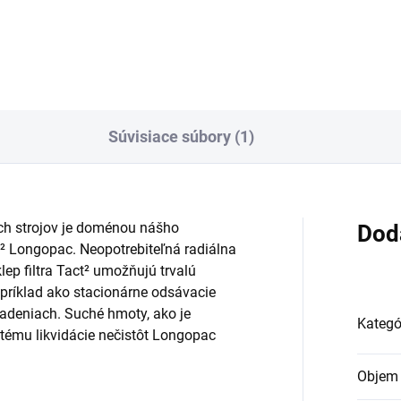
Do košíka
Súvisiace súbory (1)
ých strojov je doménou nášho
Dod
² Longopac. Neopotrebiteľná radiálna
ep filtra Tact² umožňujú trvalú
príklad ako stacionárne odsávacie
iadeniach. Suché hmoty, ako je
Kategó
stému likvidácie nečistôt Longopac
Objem 