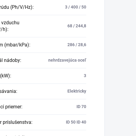
rúdu (Ph/V/Hz)
:
3 / 400 / 50
k vzduchu
68 / 244,8
³/h)
:
m (mbar/kPa)
:
286 / 28,6
ál nádoby
:
nehrdzavejúca oceľ
 (kW)
:
3
sávania
:
Elektricky
cí priemer
:
ID 70
r príslušenstva
:
ID 50 ID 40