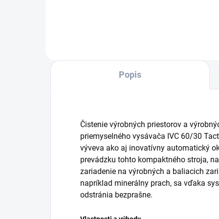
Do košíka
Popis
Čistenie výrobných priestorov a výrobn
priemyselného vysávača IVC 60/30 Tact
výveva ako aj inovatívny automatický okl
prevádzku tohto kompaktného stroja, na
zariadenie na výrobných a baliacich zar
napríklad minerálny prach, sa vďaka sy
odstránia bezprašne.
Vlastnosti a výhody