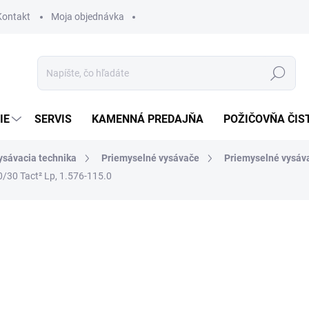
Kontakt
Moja objednávka
Hľadať
IE
SERVIS
KAMENNÁ PREDAJŇA
POŽIČOVŇA ČIS
ysávacia technika
Priemyselné vysávače
Priemyselné vysáv
0/30 Tact² Lp, 1.576-115.0
otenia
4 925,71 €
ZADARMO
4 004,64 € bez DPH
Jednotková
SKLADOM U DODÁVATEĽA (