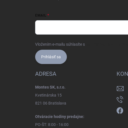
EMAIL
Vložením e-mailu súhlasíte s
podmienkami ochrany 
Prihlásiť sa
ADRESA
KON
Montes SK, s.r.o.
Kvetinárska 15
821 06 Bratislava
Otváracie hodiny predajne:
PO-ŠT: 8:00 - 16:00