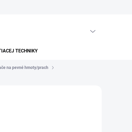
PRÁZDNY KOŠÍK
NÁKUPNÝ
KOŠÍK
TIACEJ TECHNIKY
ače na pevné hmoty/prach
5-7 PRAC. DNÍ)