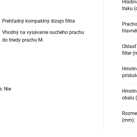
Hladin
tlaku (
Prehľadný kompaktný dizajn filtra
Pracho
hlavnéh
Vhodný na vysávanie suchého prachu
do triedy prachu M.
Oblasť 
filter (
Hmotn
prísluš
e: Nie
Hmotno
obalu 
Rozmery
(mm)
: