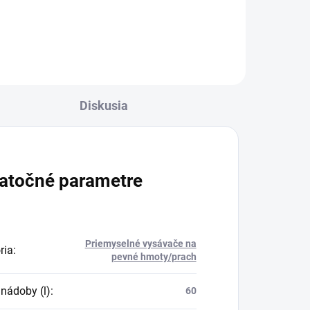
Diskusia
atočné parametre
Priemyselné vysávače na
ria
:
pevné hmoty/prach
nádoby (l)
:
60