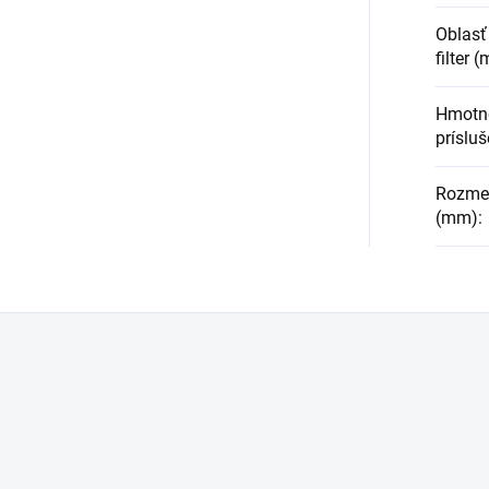
Oblasť 
filter (
Hmotn
prísluš
Rozmery
(mm)
: