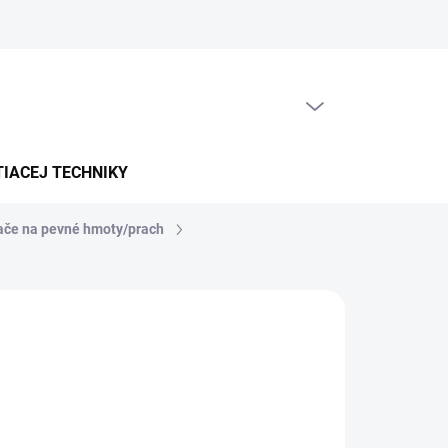
PRÁZDNY KOŠÍK
NÁKUPNÝ
KOŠÍK
TIACEJ TECHNIKY
ače na pevné hmoty/prach
5-7 PRAC. DNÍ)