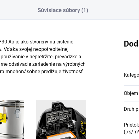
Súvisiace súbory (1)
0 Ap je ako stvorený na čistenie
Dod
v. Vďaka svojej neopotrebiteľnej
 používanie v nepretržitej prevádzke a
árne odsávacie zariadenie na výrobných
iltra mnohonásobne predlžuje životnosť
Kategó
Objem 
Druh p
Prieto
(l/s/m