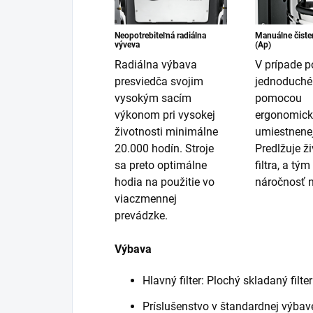
Neopotrebiteľná radiálna
Manuálne čisten
výveva
(Ap)
Radiálna výbava
V prípade p
presviedča svojim
jednoduché
vysokým sacím
pomocou
výkonom pri vysokej
ergonomick
životnosti minimálne
umiestnenej
20.000 hodín. Stroje
Predlžuje ž
sa preto optimálne
filtra, a tým
hodia na použitie vo
náročnosť n
viaczmennej
prevádzke.
Výbava
Hlavný filter: Plochý skladaný filter
Príslušenstvo v štandardnej výbav