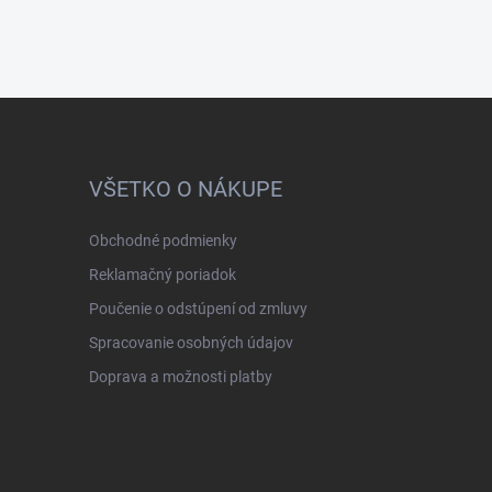
VŠETKO O NÁKUPE
Obchodné podmienky
Reklamačný poriadok
Poučenie o odstúpení od zmluvy
Spracovanie osobných údajov
Doprava a možnosti platby