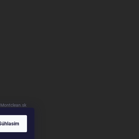
u Montclean.sk
Súhlasím