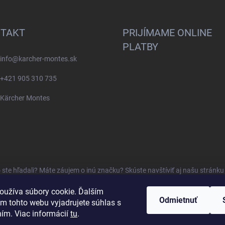
TAKT
PRIJÍMAME ONLINE
PLATBY
info
@
karcher-montes.sk
+421 905 310 735
Kärcher Montes
o ste hľadali? Máte záujem o inú značku? Skúste navštíviť aj našu stránk
oužíva súbory cookie. Ďalším
Odmietnuť
m tohto webu vyjadrujete súhlas s
ním. Viac informácií
tu
.