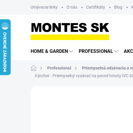
Prejsť
Umývacie linky
O nás
Certifikáty
Blog
na
obsah
HOME & GARDEN
PROFESSIONAL
AKC
Domov
Professional
Priemyselná odsávacia a v
Kärcher - Priemyselný vysávač na pevné hmoty IVC 6
Neohodnotené
Podrobnosti hodn