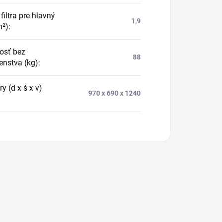
filtra pre hlavný
1,9
m²)
:
osť bez
88
enstva (kg)
:
 (d x š x v)
970 x 690 x 1240