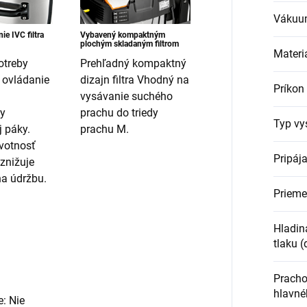
Vákuu
ie IVC filtra
Vybavený kompaktným
plochým skladaným filtrom
Materi
otreby
Prehľadný kompaktný
 ovládanie
dizajn filtra Vhodný na
Príkon
vysávanie suchého
y
prachu do triedy
Typ vy
 páky.
prachu M.
ivotnosť
Pripája
 znižuje
a údržbu.
Prieme
Hladin
tlaku (
Pracho
hlavnéh
e: Nie