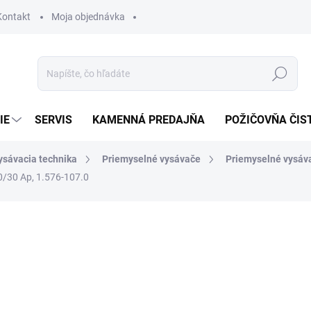
Kontakt
Moja objednávka
Hľadať
IE
SERVIS
KAMENNÁ PREDAJŇA
POŽIČOVŇA ČIS
ysávacia technika
Priemyselné vysávače
Priemyselné vysáv
0/30 Ap, 1.576-107.0
otenia
4 292,90 €
ZADARMO
3 490,16 € bez DPH
Jednotková
SKLADOM U DODÁVATEĽA (