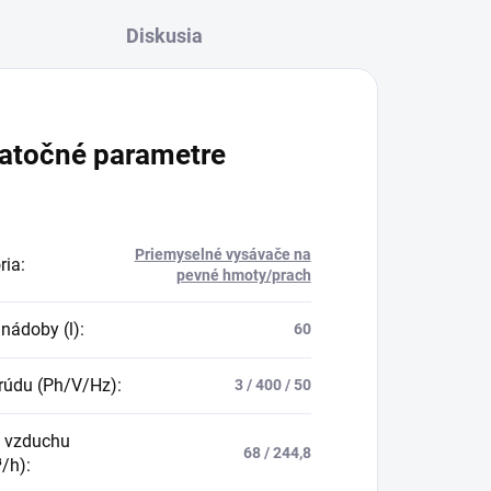
Diskusia
atočné parametre
Priemyselné vysávače na
ria
:
pevné hmoty/prach
nádoby (l)
:
60
rúdu (Ph/V/Hz)
:
3 / 400 / 50
k vzduchu
68 / 244,8
³/h)
: