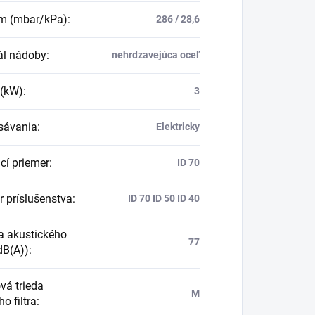
m (mbar/kPa)
:
286 / 28,6
ál nádoby
:
nehrdzavejúca oceľ
 (kW)
:
3
sávania
:
Elektricky
cí priemer
:
ID 70
r príslušenstva
:
ID 70 ID 50 ID 40
a akustického
77
dB(A))
:
vá trieda
M
o filtra
: